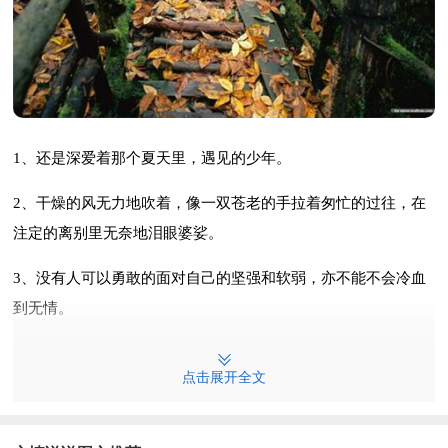
1、还是深爱着那个夏天里，遇见的少年。
2、干燥的风无力地吹着，像一双苍老的手拉着匆忙的过往，在
注定的离别里无奈地泪眼婆娑。
3、没有人可以勇敢的面对自己的坚强和软弱，亦不能不会冷血
到无情。
4、玻璃桥，苗寨，凤凰夜景，走一趟。
点击展开全文
5、我听见风肆笑了，雨孤泣了……雨儿呵，莫哭了，老天爷心
疼呢……