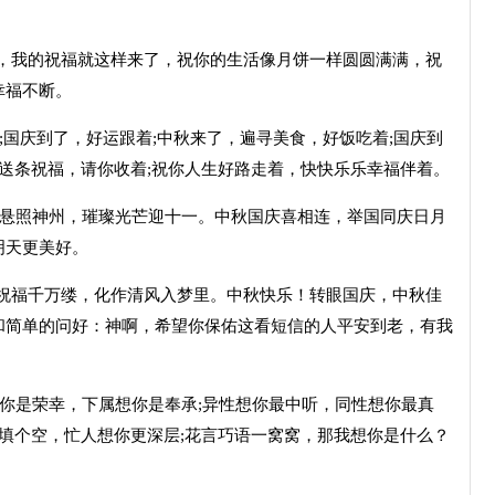
测，我的祝福就这样来了，祝你的生活像月饼一样圆圆满满，祝
幸福不断。
着;国庆到了，好运跟着;中秋来了，遍寻美食，好饭吃着;国庆到
;送条祝福，请你收着;祝你人生好路走着，快快乐乐幸福伴着。
阳高悬照神州，璀璨光芒迎十一。中秋国庆喜相连，举国同庆日月
明天更美好。
寄祝福千万缕，化作清风入梦里。中秋快乐！转眼国庆，中秋佳
和简单的问好：神啊，希望你保佑这看短信的人平安到老，有我
想你是荣幸，下属想你是奉承;异性想你最中听，同性想你最真
你填个空，忙人想你更深层;花言巧语一窝窝，那我想你是什么？