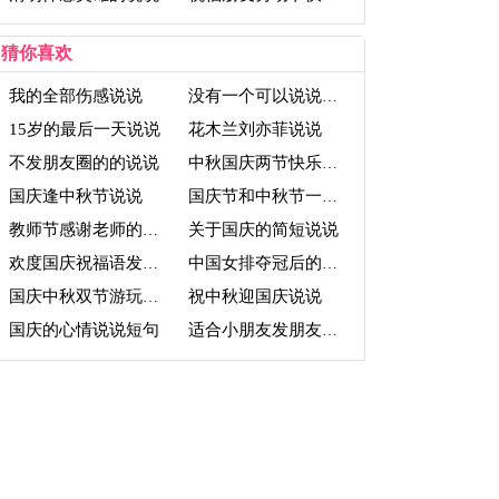
猜你喜欢
我的全部伤感说说
没有一个可以说说话的
15岁的最后一天说说
花木兰刘亦菲说说
不发朋友圈的的说说
中秋国庆两节快乐说说
国庆逢中秋节说说
国庆节和中秋节一天的说说
关于国庆的简短说说
教师节感谢老师的简短说说
欢度国庆祝福语发说说
中国女排夺冠后的说说
祝中秋迎国庆说说
国庆中秋双节游玩说说
国庆的心情说说短句
适合小朋友发朋友圈的说说