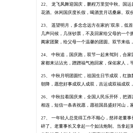
22、 龙飞凤舞迎国庆，鹏程万里贺中秋。国
花酒。休闲国庆度长假，喝酒赏月话桑麻。双
23、 遥望明月，多念念远方在家的`双亲，
几声问候，几张钞票，不及回家给父母的一个
阖家团聚，给父母一个温馨的团圆。双节来临
24、 中秋追，国庆跑，双节一起来驾到，合
家都来沾沾光，蹭蹭福气抱回家，保佑家人，
25、 中秋月明团圆忙，祖国生日节成双，红
朝降，愿您好事成双人成双，吉运成双福成双
26、 中秋拉着国庆来，全国人民乐开怀，把
相连，短信一条表祝愿，愿祖国昌盛好河山，
27、 一年轻人总觉得工作不顺心，慈祥老董
碎了。老董事长又拿起一个如法炮制。当拿起