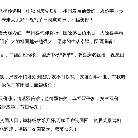
，祝福传递时。中秋国庆先后到，祖国发展前景好，愿你事业步
，未来天天好！祝您节日阖家欢乐，幸福美好！
花漫天绽彩虹，节日喜气伴你行。国逢盛世硕果香，人逢喜事精
我们伟大的祖国越来越强大，愿你的生活幸福，圆圆满满！
飘香，幸福甜蜜绵长。国庆中秋“双节”，双喜庆双祝福：祝愿祖
常换，只要不怕麻烦;唯独朋友不可以换，友谊百年不变。中秋盼
，愿你合家团圆，幸福绵延！
水双份涨，情谊双倍浓，热情双份热，幸福双倍多，笑容双份
成对应验，节日快乐！
齐贺国庆日，举杯畅饮乐开怀;万家千户闹团圆，良辰美景喜相
国永辉煌，祝福朋友阖家欢。双节快乐！