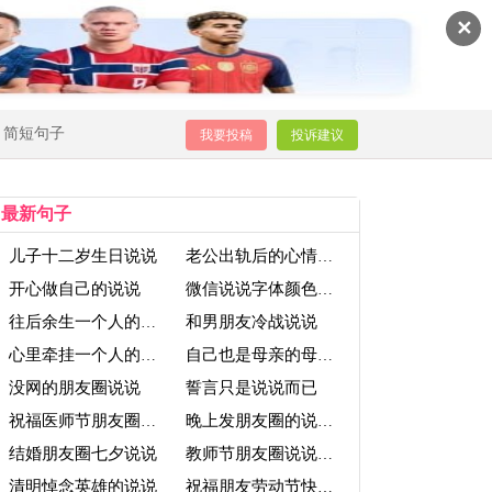
✕
简短句子
我要投稿
投诉建议
最新句子
儿子十二岁生日说说
老公出轨后的心情说说
开心做自己的说说
微信说说字体颜色代码
和男朋友冷战说说
往后余生一个人的说说
心里牵挂一个人的说说
自己也是母亲的母亲节说说
没网的朋友圈说说
誓言只是说说而已
祝福医师节朋友圈说说
晚上发朋友圈的说说短句
结婚朋友圈七夕说说
教师节朋友圈说说大全
清明悼念英雄的说说
祝福朋友劳动节快乐的说说