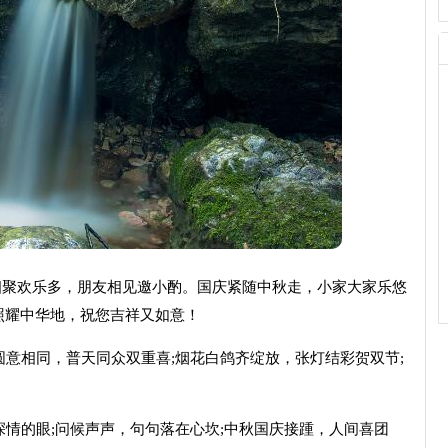
相聚欢乐多，朋友相见邀小酌。国庆紧随中秋走，小家大家乐悠
照耀中华地，祝您吉祥又如意！
圆意相同，普天同众双重喜;烟花白鸽齐绽放，张灯结彩贺双节;
！
深情的眼;问候声声，句句落在心坎;中秋国庆接踵，人间喜团