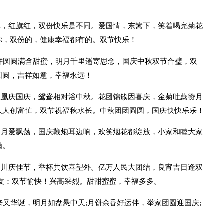
酥，红旗红，双份快乐是不同。爱国情，东篱下，笑着喝完菊花
你，双份的，健康幸福都有的。双节快乐！
月饼圆圆满含甜蜜，明月千里遥寄思念，国庆中秋双节合璧，双
圆圆，吉祥如意，幸福永远！
双凰庆国庆，鸳鸯相对浴中秋。花团锦簇因喜庆，金菊吐蕊赞月
人人创富忙，双节祝福秋水长。中秋团团圆圆，国庆快快乐乐！
邀月爱飘荡，国庆鞭炮耳边响，欢笑烟花都绽放，小家和睦大家
满。
山川庆佳节，举杯共饮喜望外。亿万人民大团结，良宵吉日逢双
友：双节愉快！兴高采烈。甜甜蜜蜜，幸福多多。
来又华诞，明月如盘悬中天;月饼余香好运伴，举家团圆迎国庆;