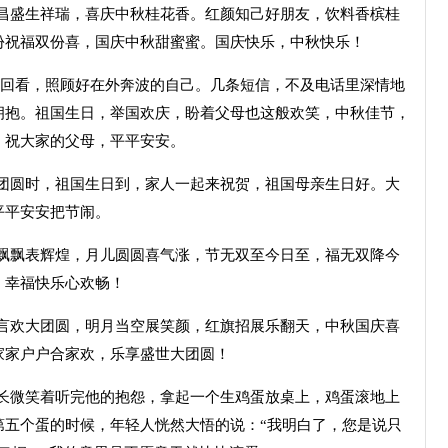
运昌盛生祥瑞，喜庆中秋桂花香。红颜知己好朋友，饮料香槟桂
份祝福双份喜，国庆中秋甜蜜蜜。国庆快乐，中秋快乐！
低首回看，照顾好在外奔波的自己。几条短信，不及电话里深情地
拥抱。祖国生日，举国欢庆，盼着父母也这般欢笑，中秋佳节，
，祝大家的父母，平平安安。
家团圆时，祖国生日到，家人一起来祝贺，祖国母亲生日好。大
平平安安把节闹。
旗飘飘表辉煌，月儿圆圆喜气涨，节无双至今日至，福无双降今
，幸福快乐心欢畅！
酒言欢大团圆，明月当空展笑颜，红旗招展乐翻天，中秋国庆喜
家家户户合家欢，乐享盛世大团圆！
事长微笑着听完他的抱怨，拿起一个生鸡蛋放桌上，鸡蛋滚地上
第五个蛋的时候，年轻人恍然大悟的说：“我明白了，您是说只