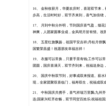
16、 金秋收获月，华夏欢庆时，喜迎双节来
步高，生活时时好，双节齐来到，喜气加倍绕
17、 月到中秋分外明，节到国庆喜气盈，烟
神爽，人团家圆事业成，金风明月皆有情。祝
18、 五星红旗飘扬，祖国平安吉祥;丹桂月饼
国繁荣昌盛！祝愿朋友幸福吉祥！
19、 衣服可以常换，只要手里有钱;工作可以
团圆，国庆喜满天，双节齐到来，祝福送身边
20、 国庆中秋双节到，好事成双来报道。薪
现，全家团聚双喜临门，福寿双生，祝福成双
21、 中秋国庆共携手，喜气祥瑞万里飘;九州
连;国家兴旺齐欢畅，双节同贺百姓乐;祝福祖