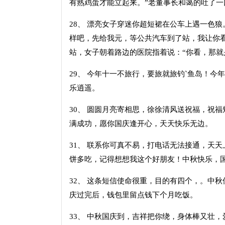
有熟鸡蛋才能立起来。”老董事长和蔼的吐了一
28、 漂亮女子穿迷你超短裙在公车上遇一色狼
样吧，先给我元，等公共汽车到了站，我让你
站，女子朝着路边的医院指着说：“你看，那就
29、 今年十一不旅行，要旅就旅钓`鱼岛！今
乐逍遥。
30、 圆圆月亮寄相思，徐徐清风送祝福，祝
满成功，愿你国庆逢开心，天天快乐无边。
31、 联系你可真不易，打电话无法接通，天
饼多吃，记得想想我这个好朋友！中秋快乐，
32、 这条短信使命很重，目的有四个，。中
庆过完后，钱包里留点钱下个月吃饭。
33、 中秋国庆到，吉祥把你绕，身体棒又壮