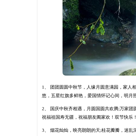
1、 团团圆圆中秋节，人缘月圆意满园，家人
悠，五星红旗多鲜艳，爱国情怀记心间，明月
2、 国庆中秋齐相遇，月圆国圆共欢腾;万家团
祝福祖国寿无疆，祝福朋友阖家欢！双节快乐
3、 烟花灿灿，映亮朗朗的天;桂花瓣瓣，迷乱