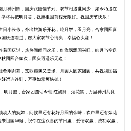
六圆月神州照，国庆跟随佳节到。双节相遇世间少，如今巧遇在
。举杯共把明月赏，祝愿祖国前程无限好。祝国庆节快乐！
国生日小长假，外出旅游乐开花，吃月饼，看月亮，合家团圆喜
秋国庆连着过，愿大家双节心情爽，幸福心头漾！
秋连着国庆过，热热闹闹同欢乐，红旗飘飘国兴旺，皓月当空送
中秋团圆合家欢，国庆逍遥乐无边！
酒佳肴刚谢幕，莺歌燕舞又登场。月圆人圆家团圆，共祝祖国福
你好运连连到，万事如意烦恼抛！
香，明月照，合家团圆话今朝;红旗舞，烟花笑，万里神州共良
嫦娥动人的妩媚，问候里还有花好月圆的余味，欢声里还有烟花
迎来祖国华诞，祝你在这双喜的节日里，爱情双赢，成功双赢，