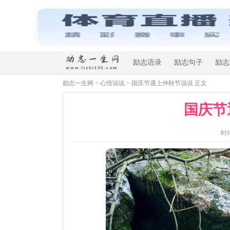
励志语录
励志句子
励志
励志一生网
>
心情说说
> 国庆节遇上仲秋节说说 正文
国庆节
时间