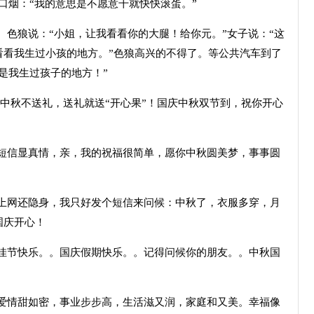
口烟：“我的意思是不愿意干就快快滚蛋。”
。色狼说：“小姐，让我看看你的大腿！给你元。”女子说：“这
看看我生过小孩的地方。”色狼高兴的不得了。等公共汽车到了
是我生过孩子的地方！”
年中秋不送礼，送礼就送“开心果”！国庆中秋双节到，祝你开心
福短信显真情，亲，我的祝福很简单，愿你中秋圆美梦，事事圆
天上网还隐身，我只好发个短信来问候：中秋了，衣服多穿，月
国庆开心！
秋佳节快乐。。国庆假期快乐。。记得问候你的朋友。。中秋国
，爱情甜如密，事业步步高，生活滋又润，家庭和又美。幸福像