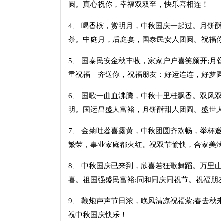
圆。真心祝你，幸福双双至，快乐喜相连！
4、 喝香槟，赏明月，中秋国庆一起过。月饼
茶。中庭月，后庭宴，国泰民安人团圆。祝福
5、 国泰民安金秋丰收，家家户户喜笑颜开;
重祝福一齐送你，祝福朋友：好运连连，好梦
6、 国歌一曲血沸腾，中秋十里桂飘香。双凤
明。国运昌盛人富裕，月饼酥甜人团圆。盛世
7、 金菊吐蕊喜露黄，中秋团圆齐欢畅，举杯
繁荣，事业家庭都火红。祝双节愉快，合家美
8、 中秋国庆已来到，欣喜若狂歌舞蹈。万里
喜。祖国强盛民富裕;同和同庆同祝节。祝福朋
9、 鞭炮声声节日浓，晚风清凉祝福萦;春去秋
祝中秋国庆快乐！