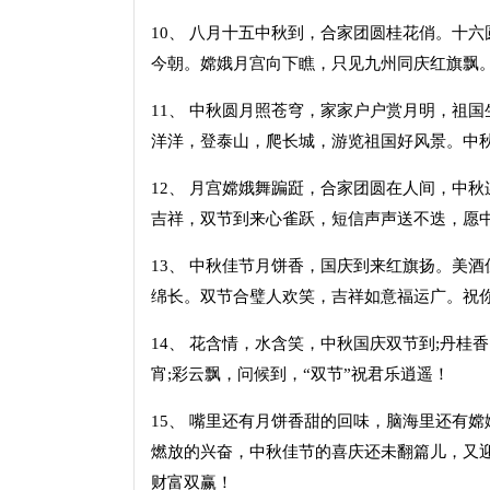
10、 八月十五中秋到，合家团圆桂花俏。十
今朝。嫦娥月宫向下瞧，只见九州同庆红旗飘
11、 中秋圆月照苍穹，家家户户赏月明，祖
洋洋，登泰山，爬长城，游览祖国好风景。中
12、 月宫嫦娥舞蹁跹，合家团圆在人间，中
吉祥，双节到来心雀跃，短信声声送不迭，愿
13、 中秋佳节月饼香，国庆到来红旗扬。美
绵长。双节合璧人欢笑，吉祥如意福运广。祝
14、 花含情，水含笑，中秋国庆双节到;丹桂
宵;彩云飘，问候到，“双节”祝君乐逍遥！
15、 嘴里还有月饼香甜的回味，脑海里还有
燃放的兴奋，中秋佳节的喜庆还未翻篇儿，又
财富双赢！