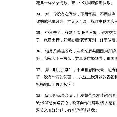
花儿一样朵朵绽放。亲，中秋国庆假期快乐。
34、 对，你没有在做梦，不用怀疑，不用猜
你的成就像月亮一样无人可及，祝你中秋国庆
35、 中秋来了，好梦圆着;把酒言欢，好友交
了，旅游出行，好景看着;双节齐到，好事做着
36、 银月柔美挂苍穹，清亮光辉共团圆;艳
好，和统天下一家亲，共享盛世繁华景，祖国
37、 海上明月共潮生，千里相思随云去，遥
节，没有华丽的词藻，，只送上我真诚的祝福
祝福的日子再无烦恼！
38、 家人想你是亲情，朋友想你是友情;领导
诚;长辈想你送爱心，晚辈向你送尊敬;闲人想
双节来临好好过，有空记得请请我！