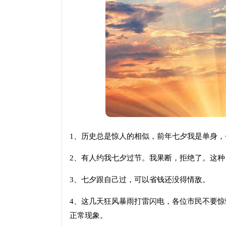
1、历史总是惊人的相似，前年七夕我是单身
2、有人约我七夕过节。我果断，拒绝了。这
3、七夕跟自己过，可以省钱还没得情敌。
4、这几天狂风暴雨打雷闪电，各位市民不要
正常现象。