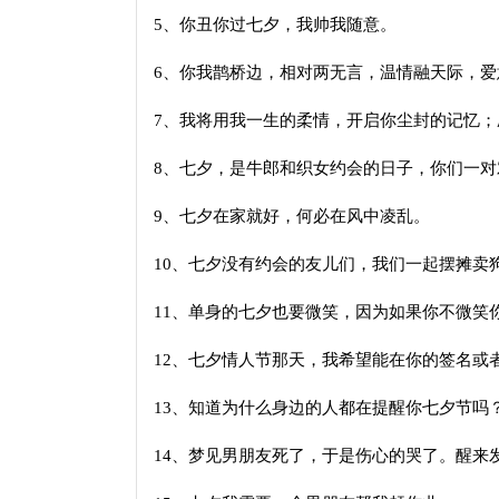
5、你丑你过七夕，我帅我随意。
6、你我鹊桥边，相对两无言，温情融天际，爱
7、我将用我一生的柔情，开启你尘封的记忆
8、七夕，是牛郎和织女约会的日子，你们一
9、七夕在家就好，何必在风中凌乱。
10、七夕没有约会的友儿们，我们一起摆摊卖
11、单身的七夕也要微笑，因为如果你不微笑
12、七夕情人节那天，我希望能在你的签名或
13、知道为什么身边的人都在提醒你七夕节吗
14、梦见男朋友死了，于是伤心的哭了。醒来