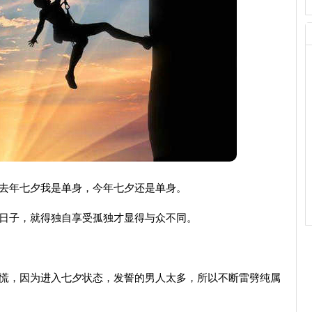
，去年七夕我是单身，今年七夕还是单身。
种日子，就得独自享受孤独才显得与众不同。
惊慌，因为进入七夕状态，发誓的男人太多，所以不断雷劈纯属