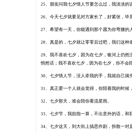
25、朋友问我七夕情人节要怎么过，我淡淡的说
26、今天七夕就要见对方家长了，好紧张，毕
27、希望有一天，你能遇到那个愿为你弯腰的
28、真是的，七夕就让零零后过吧，我们这种
29、我不喜欢七夕，因为在七夕，银河上仍然
悄然话；我不喜欢七夕，因为在七夕，你不会
30、七夕情人节，没人牵我的手，我就自己揣
31、真正爱一个人就会觉得，你陪着我的时候
32、七夕那天，谁会陪你看流星雨。
33、七夕节，我掐指一算，不出意外的话，和
34、七夕这天，到大街上搞恶作剧，拆散一对