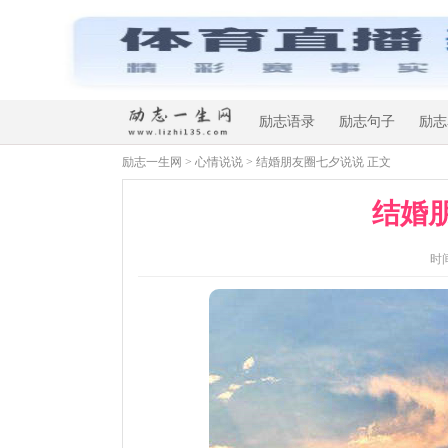
励志语录
励志句子
励志
励志一生网
>
心情说说
> 结婚朋友圈七夕说说 正文
结婚
时间