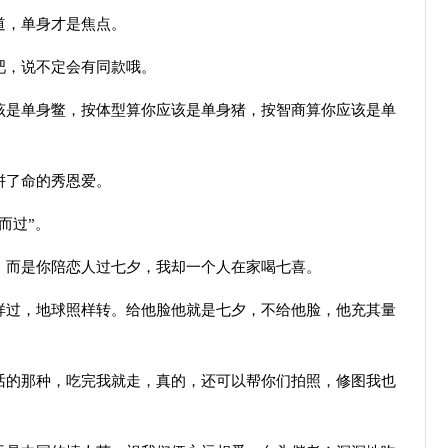
道，单身才是焦点。
吧，说不定会有同款哦。
该是单身鳖，按体型算你应该是单身猪，按智商算你应该是单
拼了命的秀恩爱。
而过”。
，而是你陪恋人过七夕，我却一个人在家喝七喜。
样过，地球照样转。给他脸他就是七夕，不给他脸，他充其量
话的那种，吃完我就走，真的，还可以帮你们拍照，修图我也