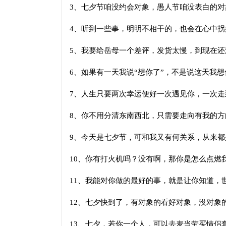
3、七夕节咱没约会对象，愚人节咱没表白的
4、听到一些事，明明不相干的，也会在心中拐
5、我要给岳母一个差评，发货太慢，到现在还
6、如果有一天我说“想你了”，不是说这天我
7、人生只要两次幸运便好一次遇见你，一次走
8、你不用分清东南西北，只需要走向有我的方
9、今天是七夕节，可和我又有何关系，从来
10、你有打火机吗？没有啊，那你是怎么点燃我
11、我能对你做的最好的事，就是让你知道，
12、七夕快到了，有对象的看好对象，没对象
13、七夕，若你一个人，可以去麦当劳买情侣