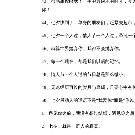
43、很感谢你给我了一生中最快乐的时光，今
你！
44、七夕快到了，单身的朋友们，赶紧去超市
45、七夕一个人过，情人节一个人过，圣诞一
46、就算世界抛弃你，我都不会抛弃你。
47、每一个现在，都是我们以后的记忆。
48、情人节一个人过的节日总是那么微小。
49、无论经历再长的岁月与磨砺，只要心中有
50、七夕最动人的话语不是“我爱你”而是“你
1、遇见你之前，我没有想过结婚，遇见你之
2、七夕，就是一群人的寂寞。