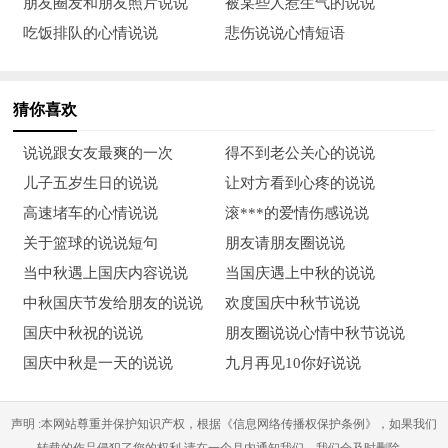
朋友圈发和朋友照片说说
被某些人惹生气的说说
12、 月宫嫦娥舞蹁跹，合家团圆在人间，中秋连着国庆过，热
吃饭排队的心情说说
悲伤说说心情短语
热闹闹同欢乐，红旗飘飘国兴旺，皓月当空送吉祥，双节到来心
雀跃，短信声声送不迭，愿中秋团圆合家欢，国庆逍遥乐无边！
猜你喜欢
13、 中秋佳节月饼香，国庆到来红旗扬。美酒佳肴刚谢幕，莺
歌燕舞又登场。月圆人圆家团圆，共祝祖国福绵长。双节合璧人
说说跟女友最爽的一次
得不到老公关心的说说
欢笑，吉祥如意福运广。祝你好运连连到，万事如意烦恼抛！
儿子五岁生日的说说
让对方看到心疼的说说
高速堵车的心情说说
滚***的爱情伤感说说
14、 花含情，水含笑，中秋国庆双节到;丹桂香，明月照，合家
关于篮球的说说短句
朋友请朋友圈说说
团圆话今朝;红旗舞，烟花笑，万里神州共良宵;彩云飘，问候
当中秋遇上国庆内容说说
当国庆遇上中秋的说说
到，“双节”祝君乐逍遥！
中秋国庆节发给朋友的说说
欢度国庆中秋节说说
15、 嘴里还有月饼香甜的回味，脑海里还有嫦娥动人的妩媚，
国庆中秋祝的说说
朋友圈说说心情中秋节说说
问候里还有花好月圆的余味，欢声里还有烟花燃放的兴奋，中秋
国庆中秋是一天的说说
九月再见10你好说说
佳节的喜庆还未翻篇儿，又迎来祖国华诞，祝你在这双喜的节日
里，爱情双赢，成功双赢，财富双赢！
声明 :本网站尊重并保护知识产权，根据《信息网络传播权保护条例》，如果我们
转载的作品侵犯了您的权利,请在一个月内通知我们，我们会及时删除。