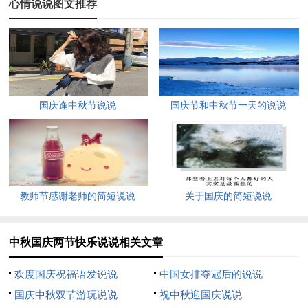
心情说说图文推荐
宴，国泰民安人团圆。祝福你，双份的，健康幸福都有的。双节
快乐！
5、 国泰民安金秋丰收，家家户户喜笑颜开;月饼圆圆满含甜蜜，
明月千里遥寄思念，国庆中秋双节合璧，双重祝福一齐送你，祝
福朋友：好运连连，好梦圆圆，吉祥如意，幸福永远！
国庆逢中秋节说说
国庆节和中秋节一天的说说
6、 国歌一曲血沸腾，中秋十里桂飘香。双凤双凰庆国庆，鸳鸯
相对浴中秋。花团锦簇因喜庆，金菊吐蕊赞月明。国运昌盛人富
裕，月饼酥甜人团圆。盛世人人创富忙，双节祝福秋水长。中秋
团团圆圆，国庆快快乐乐！
教师节感谢老师的简短说说
关于国庆的简短说说
7、 金菊吐蕊喜露黄，中秋团圆齐欢畅，举杯邀月爱飘荡，国庆
鞭炮耳边响，欢笑烟花都绽放，小家和睦大家繁荣，事业家庭都
中秋国庆两节快乐说说相关文章
火红。祝双节愉快，合家美满。
欢度国庆祝福语发说说
中国女排夺冠后的说说
8、 中秋国庆已来到，欣喜若狂歌舞蹈。万里山川庆佳节，举杯
国庆中秋双节游玩说说
祝中秋迎国庆说说