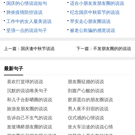
共饮喜望外。亿万人民大团结，良宵吉日逢双喜。祖国强盛民富
国庆的心情说说短句
适合小朋友发朋友圈的说说
裕;同和同庆同祝节。祝福朋友：双节愉快！兴高采烈。甜甜蜜
肺炎疫情防控说说
纪念国庆中秋双节的说说
蜜，幸福多多。
工作中的女人最美说说
早安走心朋友圈说说
坚强一点的说说句子
被老公欺骗的感觉说说
9、 鞭炮声声节日浓，晚风清凉祝福萦;春去秋来又华诞，明月如
盘悬中天;月饼余香好运伴，举家团圆迎国庆;祝中秋国庆快乐！
上一篇：
国庆逢中秋节说说
下一篇：
不发朋友圈的的说说
10、 八月十五中秋到，合家团圆桂花俏。十六圆月神州照，国
庆跟随佳节到。双节相遇世间少，如今巧遇在今朝。嫦娥月宫向
最新句子
下瞧，只见九州同庆红旗飘。举杯共把明月赏，祝愿祖国前程无
喜欢打篮球的说说
朋友圈征婚的说说
限好。祝国庆节快乐！
沉默的说说唯美句子
剖腹产心酸的说说
11、 中秋圆月照苍穹，家家户户赏月明，祖国生日小长假，外
和儿子合影晒圈的说说
胶原蛋白的朋友圈说说
出旅游乐开花，吃月饼，看月亮，合家团圆喜洋洋，登泰山，爬
旅游发朋友圈的说说
男人夜不归宿的说说
长城，游览祖国好风景。中秋国庆连着过，愿大家双节心情爽，
告诉自己不生气的说说
仪式感的心情说说
幸福心头漾！
发玻璃桥朋友圈的说说
坐火车沿途的说说心情