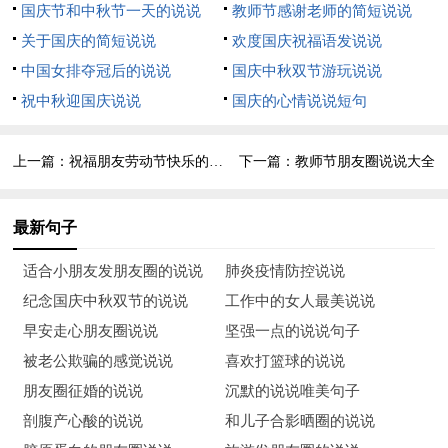
国庆节和中秋节一天的说说
教师节感谢老师的简短说说
活!
关于国庆的简短说说
欢度国庆祝福语发说说
8、“青山绿水长留生前浩气苍松翠柏堪慰逝后英灵”。历史的长
中国女排夺冠后的说说
国庆中秋双节游玩说说
河记载了多少英雄的事迹，有多少人为了保卫祖国和家乡献出了
祝中秋迎国庆说说
国庆的心情说说短句
宝贵的生命，烈士们走了，但他们的事迹会幻化成永不磨灭的丰
碑高高
上一篇：
祝福朋友劳动节快乐的说说
下一篇：
教师节朋友圈说说大全
9、青山来自于土壤，大海来自于溪流，高楼来自于地基，生命
来自于母亲。一切有因有果，而我们中国的现在来自于先烈。我
最新句子
心中有一份感激，我无法用语言来表达，但是用最朴实的语句来
适合小朋友发朋友圈的说说
肺炎疫情防控说说
说：“谢谢!”
纪念国庆中秋双节的说说
工作中的女人最美说说
10、立德立志，快乐成长，缅怀先烈，做美德少年，为实现伟大
早安走心朋友圈说说
坚强一点的说说句子
的中国梦而努力学习!
被老公欺骗的感觉说说
喜欢打篮球的说说
朋友圈征婚的说说
沉默的说说唯美句子
11、向先烈们深深地致敬!作为新时代的教育工作者，每天面对
剖腹产心酸的说说
和儿子合影晒圈的说说
花儿一样的笑脸，我知道自己的工作是多么的重要和荣耀。我们