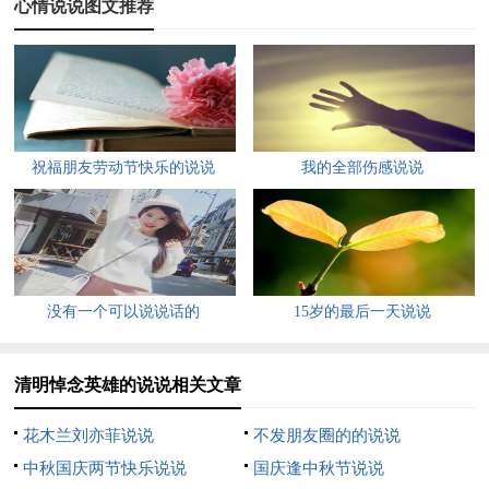
心情说说图文推荐
4、国土埋忠骨，苍生勉英灵!先烈们永垂不朽!青春的绽放，热
烈，与飞扬。忘不了，你们——烈士。静静等待，静静默哀，待
你苏醒，哀你……烈士，我们的骄傲!你们，曾经奋勇杀敌。曾
经帮助广大劳苦民众，学习你我们怀念你!
祝福朋友劳动节快乐的说说
我的全部伤感说说
5、时间的长河流淌不息，却冲不淡我们对革命先烈的缅怀。当
年他们浴血奋战的每一寸土地，如今已鲜花朵朵，绿树成荫，我
们要珍惜现在来之不易的生活，更要懂得所肩负的历史责任和使
命。
没有一个可以说说话的
15岁的最后一天说说
6、多少英雄为祖国抛头颅洒热血，他们为祖国的
7、缅怀革命先烈!你们用牺牲自己的生命，换来了我们今天的幸
清明悼念英雄的说说相关文章
福。是你们，在生死存亡的关键时刻挺身而出;没有你们，我们
花木兰刘亦菲说说
不发朋友圈的的说说
今天怎能坐在明亮的教室里学习;没有你们，我们怎么会有今天
中秋国庆两节快乐说说
国庆逢中秋节说说
幸福的生活。今后我会更加珍惜红领巾，会更加热爱和平的生