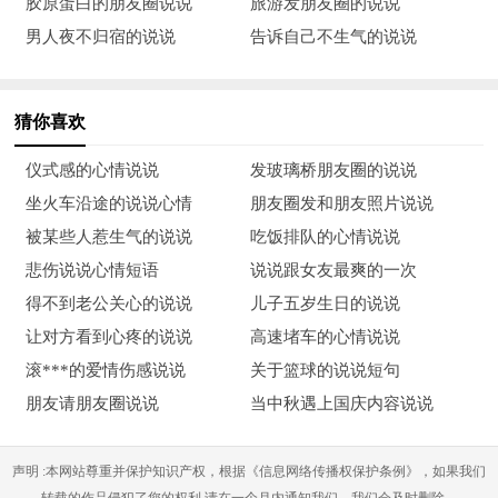
胶原蛋白的朋友圈说说
旅游发朋友圈的说说
要让祖国的新一代儿童知道，他们幸福安稳的生活，是您们用鲜
男人夜不归宿的说说
告诉自己不生气的说说
血和生命换来的;我们要让他们懂得感恩，热爱生活、热爱祖
国，不
猜你喜欢
12、向烈士致敬，是您唤醒了沉睡的中国，是您用鲜血开启了一
个新的纪元，您们是中华民族的骄傲，是中华民族的象征。我们
仪式感的心情说说
发玻璃桥朋友圈的说说
更应该珍惜现在的生活，为祖国的
坐火车沿途的说说心情
朋友圈发和朋友照片说说
被某些人惹生气的说说
吃饭排队的心情说说
13、今天的鸟语花香，源于您满腔的热血;今天农民伯伯的五谷
悲伤说说心情短语
说说跟女友最爽的一次
丰收，是您金灿灿的心愿……我们不能忘记，我们怎能忘记。烈
得不到老公关心的说说
儿子五岁生日的说说
士们的抛头颅，洒热血。安息吧!成睡在地下的英烈们!你们是不
让对方看到心疼的说说
高速堵车的心情说说
朽的，即使再沉睡上一万年，也永远会被人们流传下去!
滚***的爱情伤感说说
关于篮球的说说短句
14、愿先烈们安息长眠，因为有了你们，我们的生活变得美好。
朋友请朋友圈说说
当中秋遇上国庆内容说说
我们一定沿着你们的革命英勇之路努力奋斗，振兴祖国!
声明 :本网站尊重并保护知识产权，根据《信息网络传播权保护条例》，如果我们
15、无数革命烈士为我们今天幸福生活献出了宝贵的生命，我们
转载的作品侵犯了您的权利,请在一个月内通知我们，我们会及时删除。