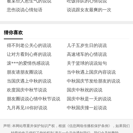
被某些人惹生气的说说
吃饭排队的心情说说
17） 大海用涛声歌颂，大山用巍峨见证，大地用缄默宣誓：中
悲伤说说心情短语
说说跟女友最爽的一次
国，我为你骄傲。
18） 黄河孕育了华夏民族，长江见证了炎黄历史。伟大的祖
猜你喜欢
国，我为你自豪！
得不到老公关心的说说
儿子五岁生日的说说
19） 祝福祖国的明天，天更蓝山更绿水更清，经济更繁荣人民
让对方看到心疼的说说
高速堵车的心情说说
更幸福国力更强盛。
滚***的爱情伤感说说
关于篮球的说说短句
20） 我凝视着祖国的版图，仿佛看到母亲就在身旁。祖国啊，
朋友请朋友圈说说
当中秋遇上国庆内容说说
我热爱你，祝福你！
当国庆遇上中秋的说说
中秋国庆节发给朋友的说说
欢度国庆中秋节说说
国庆中秋祝的说说
国庆节快乐说说心情句子
朋友圈说说心情中秋节说说
国庆中秋是一天的说说
1） 金秋皓月：祝愿我的祖国更加繁荣昌盛，祝愿祖国的明天更
九月再见10你好说说
中秋国庆撞一起说说
加美好。
声明 :本网站尊重并保护知识产权，根据《信息网络传播权保护条例》，如果我们
2） 我的祖国， 我深深爱恋的祖国。国庆节快乐！
转载的作品侵犯了您的权利,请在一个月内通知我们，我们会及时删除。