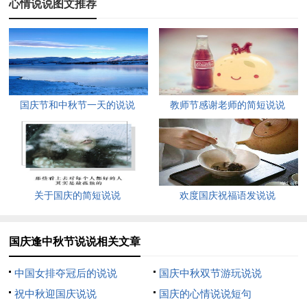
心情说说图文推荐
5） 国庆中秋双双庆，在这个特别、美好、难忘的日子里，让我
们所有的华夏子孙共祝愿祖国盛！家团圆！人幸福！
6） 今天，我以祖国为荣;明天，祖国以我为荣。祝福祖国68岁
生日快乐！
国庆节和中秋节一天的说说
教师节感谢老师的简短说说
7） 是你，孕育了华夏的儿女;是你，见证了子子孙孙的成长。祝
祖国明天更辉煌！
8） 国庆节快乐！祝祖国妈妈拿回属于自己的土地，更加繁荣富
关于国庆的简短说说
欢度国庆祝福语发说说
强。
9） 国庆乐;人团圆，心团圆;思故乡，念台湾;家要和，国要兴！
国庆逢中秋节说说相关文章
10） 祝愿祖国妈妈越来越繁荣昌盛，作为未来的接班人，我们
中国女排夺冠后的说说
国庆中秋双节游玩说说
一定会好好学习，成为祖国的栋梁！
祝中秋迎国庆说说
国庆的心情说说短句