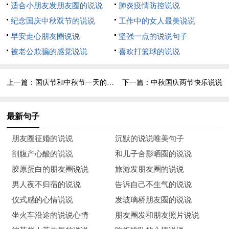
适合小朋友发朋友圈的说说
肺炎疫情防控说说
11） 国，我亲爱的母亲，我想对您说：让您的孩子，跨世纪的
纪念国庆中秋双节的说说
工作中的女人最美说说
新少年来照顾您，保护您吧！
早安走心朋友圈说说
坚强一点的说说句子
12） 我要做一个文明礼貌的小学生。我要做一个报答社会的小
被老公欺骗的感觉说说
喜欢打篮球的说说
学生。祝愿我的祖国繁荣昌盛。
上一篇：
国庆节和中秋节一天的说说
下一篇：
中秋国庆两节快乐说说
13） 我们应文明礼貌，说文明话，做文明事，好好学习，天天
向上，长大为祖国效力。
最新句子
14） 五星红旗你是我的骄傲，五星红旗你是我的自豪，就像歌
词里说的一样，你永远是我们的骄傲和自豪。
朋友圈征婚的说说
沉默的说说唯美句子
剖腹产心酸的说说
和儿子合影晒圈的说说
15） 我要用辛勤的汗水，浇灌祖国这颗参天大树，使祖国更加
胶原蛋白的朋友圈说说
旅游发朋友圈的说说
蓬勃发展。
男人夜不归宿的说说
告诉自己不生气的说说
16） 我想唱首歌，歌唱祖国;我想写首诗，歌颂新生活;我想对你
仪式感的心情说说
发玻璃桥朋友圈的说说
说：“祖国母亲68周年生日快乐！”
坐火车沿途的说说心情
朋友圈发和朋友照片说说