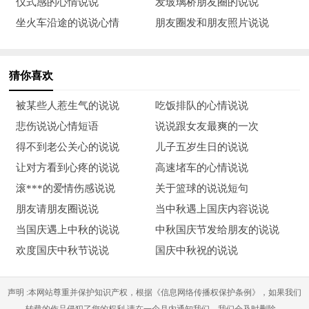
仪式感的心情说说
发玻璃桥朋友圈的说说
14. 敲响元旦的钟声，让快乐飞扬，点亮元旦的吉祥，让如意弥
坐火车沿途的说说心情
朋友圈发和朋友照片说说
漫，送出元旦的祝福，让幸福传递，元旦到，愿你开心相随，合
家欢乐，‘元元’满满!
猜你喜欢
15. 新年新气象，元旦祝福送去吉祥。愿烦恼远走他乡，愿好运
被某些人惹生气的说说
吃饭排队的心情说说
陪在身旁，愿你幸福生活总绵长，元旦快乐!
悲伤说说心情短语
说说跟女友最爽的一次
16. 20xx迎新年，送你一个大蛋糕;请你先来许个愿，我再帮你切
得不到老公关心的说说
儿子五岁生日的说说
蛋糕;切去悲伤斩断忙，切断失败去烦恼;愿你马年多吉祥，愿你
让对方看到心疼的说说
高速堵车的心情说说
天天都微笑。祝你元旦快乐。
滚***的爱情伤感说说
关于篮球的说说短句
朋友请朋友圈说说
当中秋遇上国庆内容说说
17. 元旦日出国旗展，国歌声中红旗扬。天安广场歌舞传，花团
当国庆遇上中秋的说说
中秋国庆节发给朋友的说说
锦簇锣鼓喧。礼花炮竹响云端，高跷秧歌龙狮舞。各族人民贺新
欢度国庆中秋节说说
国庆中秋祝的说说
年，华灯绽放不夜天。祝君快乐过元旦，喜来首都升旗看。天安
门前留纪念，了却心愿无遗憾。
声明 :本网站尊重并保护知识产权，根据《信息网络传播权保护条例》，如果我们
18. 365个日夜，幸福自然多，快乐我随意，开心常相伴，平安
转载的作品侵犯了您的权利,请在一个月内通知我们，我们会及时删除。