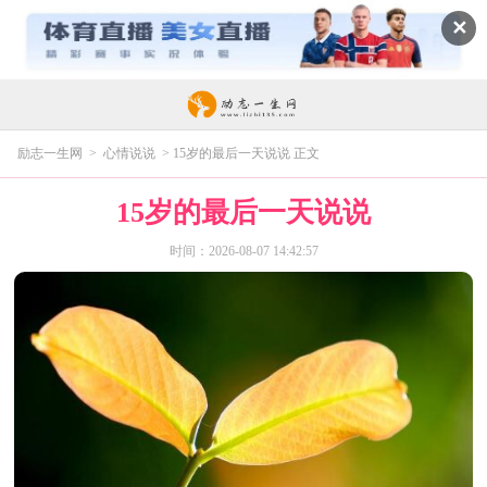
✕
励志一生网
>
心情说说
> 15岁的最后一天说说 正文
15岁的最后一天说说
时间：2026-08-07 14:42:57