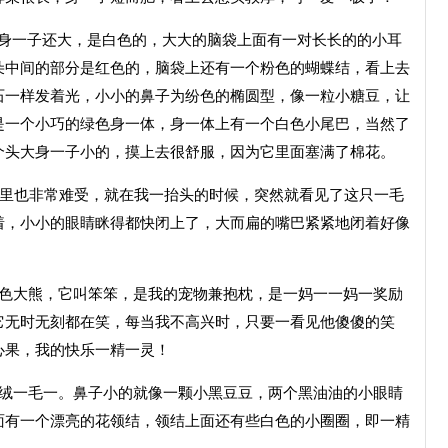
比身一子还大，是白色的，大大的脑袋上面有一对长长的的小耳
朵中间的部分是红色的，脑袋上还有一个粉色的蝴蝶结，看上去
石一样发着光，小小的鼻子为纷色的椭圆型，像一粒小糖豆，让
是一个小巧的绿色身一体，身一体上有一个白色小尾巴，当然了
个头大身一子小的，摸上去很舒服，因为它里面塞满了棉花。
心里也非常难受，就在我一抬头的时候，突然就看见了这只一毛
着，小小的眼睛眯得都快闭上了，大而扁的嘴巴紧紧地闭着好像
。
蓝色大熊，它叫笨笨，是我的宠物兼抱枕，是一妈一一妈一奖励
它无时无刻都在笑，每当我不高兴时，只要一看见他傻傻的笑
心果，我的快乐一精一灵！
的绒一毛一。鼻子小的就像一颗小黑豆豆，两个黑油油的小眼睛
面有一个漂亮的花领结，领结上面还有些白色的小圈圈，即一精