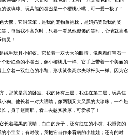
朵颜色都不同，一只是粉一红色的，还有一只是黄色的。它的
色的玻璃球。玩具熊的嘴巴是一个樱桃小嘴，可一爱一极了！
蓝色大熊，它叫笨笨，是我的宠物兼抱枕，是妈妈奖励我的奖
在笑，每当我不高兴时，只要一看见他傻傻的笑时，心情就莫名
乐精灵！
的是绒毛玩具小蚂蚁。它长着一双大大的眼睛，像两颗红宝石一
一个粉红色的小嘴巴，像小樱桃儿一样。它手上带着一个美丽的
脚上穿着一双红色的小鞋，形状就像高尔夫球杆头一样。因为它
地方，那就是我的卧室。我的床有三层，我住在第二层，玩具住
绒小狗。他长着一对大眼睛，像两颗又大又黑的大珍珠，一个短
很长，身子短而肥，看上去憨实敦厚，可爱极了！
。它长着黑黑的眼睛，白白的身子，还有红红的小嘴。我睡觉的
我的小宝宝；有时候，我把它当作来看病的小娃娃；还有的时