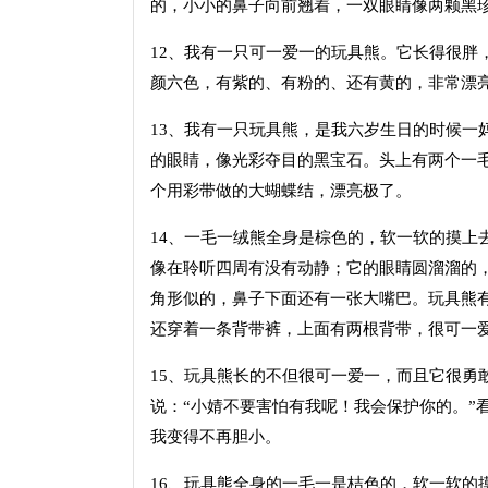
的，小小的鼻子向前翘着，一双眼睛像两颗黑
12、我有一只可一爱一的玩具熊。它长得很胖
颜六色，有紫的、有粉的、还有黄的，非常漂
13、我有一只玩具熊，是我六岁生日的时候一
的眼睛，像光彩夺目的黑宝石。头上有两个一
个用彩带做的大蝴蝶结，漂亮极了。
14、一毛一绒熊全身是棕色的，软一软的摸上
像在聆听四周有没有动静；它的眼睛圆溜溜的
角形似的，鼻子下面还有一张大嘴巴。玩具熊
还穿着一条背带裤，上面有两根背带，很可一
15、玩具熊长的不但很可一爱一，而且它很勇
说：“小婧不要害怕有我呢！我会保护你的。”
我变得不再胆小。
16、玩具熊全身的一毛一是桔色的，软一软的