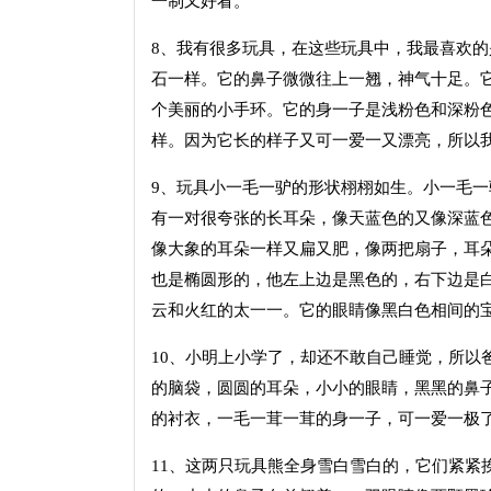
一制又好看。
8、我有很多玩具，在这些玩具中，我最喜欢
石一样。它的鼻子微微往上一翘，神气十足。
个美丽的小手环。它的身一子是浅粉色和深粉
样。因为它长的样子又可一爱一又漂亮，所以
9、玩具小一毛一驴的形状栩栩如生。小一毛
有一对很夸张的长耳朵，像天蓝色的又像深蓝
像大象的耳朵一样又扁又肥，像两把扇子，耳
也是椭圆形的，他左上边是黑色的，右下边是
云和火红的太一一。它的眼睛像黑白色相间的宝
10、小明上小学了，却还不敢自己睡觉，所以
的脑袋，圆圆的耳朵，小小的眼睛，黑黑的鼻
的衬衣，一毛一茸一茸的身一子，可一爱一极
11、这两只玩具熊全身雪白雪白的，它们紧紧