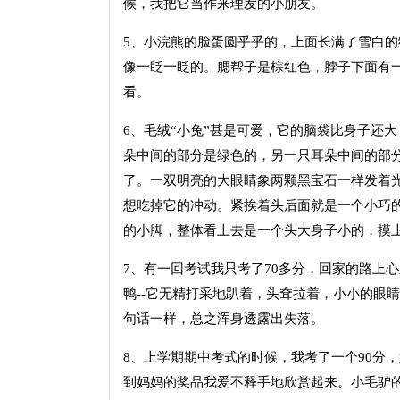
候，我把它当作来理发的小朋友。
5、小浣熊的脸蛋圆乎乎的，上面长满了雪白
像一眨一眨的。腮帮子是棕红色，脖子下面有
看。
6、毛绒“小兔”甚是可爱，它的脑袋比身子还
朵中间的部分是绿色的，另一只耳朵中间的部
了。一双明亮的大眼睛象两颗黑宝石一样发着
想吃掉它的冲动。紧挨着头后面就是一个小巧
的小脚，整体看上去是一个头大身子小的，摸
7、有一回考试我只考了70多分，回家的路上
鸭--它无精打采地趴着，头耷拉着，小小的眼
句话一样，总之浑身透露出失落。
8、上学期期中考式的时候，我考了一个90分，妈
到妈妈的奖品我爱不释手地欣赏起来。小毛驴