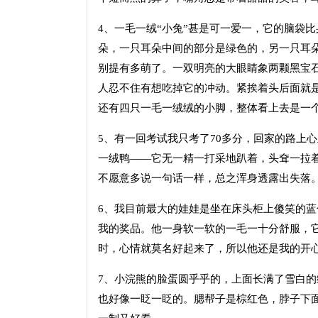
4、一毛一绒“小兔”甚是可一爱一，它的脑袋
朵，一只耳朵中间的部分是绿色的，另一只耳
别提有多萌了。一双明亮的大眼睛象两颗黑宝
人忍不住有想吃掉它的冲动。紧挨着头后面就
还有四只一毛一绒绒的小脚，整体看上去是一
5、有一回考试我只考了70多分，回家的路上
一绒鸭――它无一精一打采地趴着，头耷一拉
不愿意多说一句话一样，总之浑身透露出失落
6、我目前最大的娃娃是坐在床头柜上傻笑的
我的奖品。他一身软一软的一毛一十分舒服，
时，心情就莫名好起来了，所以他还是我的开
7、小浣熊的脸蛋圆乎乎的，上面长满了雪白
也好像一眨一眨的。腮帮子是棕红色，脖子下