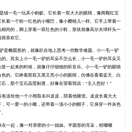
的是绒一毛一玩具小蚂蚁。它长着一双大大的眼睛，像两颗红宝
它长着一个粉一红色的小嘴巴，像小樱桃儿一样。它手上带着一
色相间的，脚上穿着一双红色的小鞋，形状就像高尔夫球杆头一
我很喜欢它。
一驴是椭圆形的，就像趴在地上思考一些数学难题。小一毛一驴
色的。其实上小一毛一驴的耳朵不怎么长，小一毛一驴的耳朵又
朵竖一起来的时候，就像仔仔细细的听音乐。小一毛一驴的眼睛
白色的。它睁着那双又黑又亮小小的眼睛，仿佛在看着蓝天、白
石，那个宝石晶莹剔透，好像在望着我说：“主人您好！”
爸爸送给他一个小熊取名叫皮皮，陪着他睡觉。皮皮长着大大
子，可一爱一的小嘴，还带着一顶小小的帽子，它身穿一件灰色
了。
挨在一起，像一对亲密的小一姐妹。半圆形的耳朵，粉嘟嘟