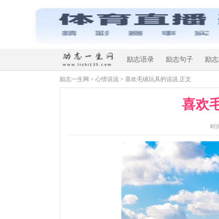
励志语录
励志句子
励志
励志一生网
>
心情说说
> 喜欢毛绒玩具的说说 正文
喜欢
时间