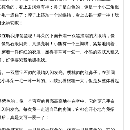
红棕色的，看上去炯炯有神；鼻子是白色的，像是一个小三角似
一毛一遮住了；脖子上还系一个蝴蝶结，看上去很一精一神！玩
我来抱它呢！
像在听我弹琵琶呢！耳朵的下面长着一双黑溜溜的大眼睛，像
，像钻石般闪亮，真漂亮啊！小熊有一个三瓣嘴，紧紧地闭着，
，穿着一件鲜红的衣服，显得非常可一爱一。小熊的四肢又粗又
臂，好像要紧紧地拥抱我。
滑。一双黑宝石似的眼睛闪闪发亮。樱桃似的红鼻子，在那圆
的小耳朵一毛一茸一茸的。四肢别看很粗一大，但是从整体看起
是紫色的，像一个弯弯的月亮高高地挂在空中。它的两只手白
儿闪闪发光。每次我一走进自己的房间，它都会开心地向我招
只后，真是太可一爱一了！