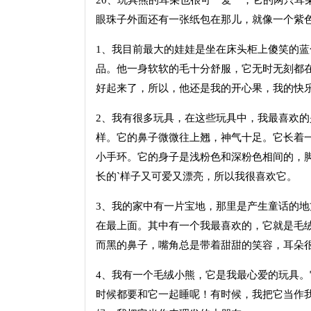
20、玩具熊的耳朵也很可一爱一，它的两只耳
眼珠子外面还有一张纸包在那儿，就像一个紫
1、我目前最大的娃娃是坐在床头柜上傻笑的
品。他一身软软的毛十分舒服，它无时无刻都
好起来了，所以，他还是我的开心果，我的快
2、我有很多玩具，在这些玩具中，我最喜欢
样。它的鼻子微微往上翘，神气十足。它长着
小手环。它的身子是浅粉色和深粉色相间的，
长的`样子又可爱又漂亮，所以我很喜欢它。
3、我的家中有一片宝地，那里是产生童话的
在最上面。其中有一个我最喜欢的，它就是毛
而黑的鼻子，嘴角总是带着甜甜的笑容，耳朵
4、我有一个毛绒小熊，它是我最心爱的玩具
时候都要和它一起睡呢！有时候，我把它当作