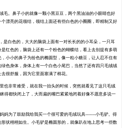
的绒毛。鼻子小的就像一颗小黑豆豆，两个黑油油的小眼睛也好
一个漂亮的花领结，领结上面还有些白色的小圈圈，即精制又好
大，是白色的，大大的脑袋上面有一对长长的的小耳朵，一只耳
分是红色的，脑袋上还有一个粉色的蝴蝶结，看上去别提有多萌
光，小小的鼻子为纷色的椭圆型，像一粒小糖豆，让人忍不住有
的绿色身体，身体上有一个白色小尾巴，当然了还有四只毛绒绒
上去很舒服，因为它里面塞满了棉花。
心里也非常难受，就在我一抬头的时候，突然就看见了这只毛绒
睛眯得都快闭上了，大而扁的嘴巴紧紧地闭着好像不愿意多说一
妈为了鼓励我给我买一个很可爱的毛绒玩具-------小毛驴。得
的形状栩栩如生。小毛驴是椭圆形的，就像趴在地上思考一些数