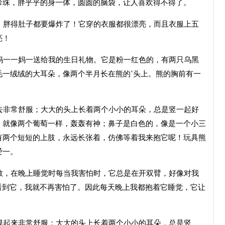
珍珠，胖乎乎的身一体，圆圆的脑袋，让人喜欢得不得了。
，胖得肚子都要爆炸了！它穿的衣服都很漂亮，而且衣服上五
亮！
妈一一妈一送给我的生日礼物。它是粉一红色的，有两只乌黑
毛一绒绒的大耳朵，像两个半月长在熊的`头上。熊的胸前有一
去非常舒服；大大的头上长着两个小小的耳朵，总是竖一起好
，就像两个葡萄一样，轰轰有神；鼻子是白色的，像是一个小三
有两个短短的上肢，永远长张着，仿佛等着我来抱它呢！玩具熊
爱一。
敢，在晚上睡觉时每当我害怕时，它总是在开双臂，好像对我
看到它，我就不再害怕了。因此每天晚上我都抱着它睡觉，它让
摸起来非常舒服；大大的头上长着两个小小的耳朵，总是竖