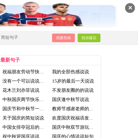
✕
简短句子
我要投稿
投诉建议
最新句子
我的全部伤感说说
祝福朋友劳动节快乐的说说
15岁的最后一天说说
没有一个可以说说话的
花木兰刘亦菲说说
不发朋友圈的的说说
国庆逢中秋节说说
中秋国庆两节快乐说说
国庆节和中秋节一天的说说
教师节感谢老师的简短说说
关于国庆的简短说说
欢度国庆祝福语发说说
中国女排夺冠后的说说
国庆中秋双节游玩说说
祝中秋迎国庆说说
国庆的心情说说短句