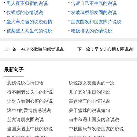
男人夜不归宿的说说
告诉自己不生气的说说
之花四处开放，分外妖娆。
仪式感的心情说说
发玻璃桥朋友圈的说说
8、经过苦难，才会晓得幸福的滋味；经过磨砺，才会懂得生命
坐火车沿途的说说心情
朋友圈发和朋友照片说说
的真谛；经过探寻，才会发现人生的宝藏；经过打拼，才会缔造
被某些人惹生气的说说
吃饭排队的心情说说
明天的精彩！
上一篇：
被老公欺骗的感觉说说
下一篇：
早安走心朋友圈说说
9、你听不到别人的呼喊，却能感受人间的温暖；你看不见别人
的冷嘲热讽，却在努力实现自己的梦；你看不到我的短信，却感
最新句子
受到我的一片真心。国际残疾人日，让我的爱，给你的生活增添
光彩！
悲伤说说心情短语
说说跟女友最爽的一次
得不到老公关心的说说
儿子五岁生日的说说
10、生活的智慧与环境无关，无论怎样，我们都是自己生命中的
让对方看到心疼的说说
高速堵车的心情说说
主角，命运的安排，心怀信心，坚持信仰，发扬正能量，奋斗是
滚***的爱情伤感说说
关于篮球的说说短句
真理！
朋友请朋友圈说说
当中秋遇上国庆内容说说
11、荣耀也罢，屈辱也罢，都要以平和的心态去面对，少一些无
当国庆遇上中秋的说说
中秋国庆节发给朋友的说说
奈与感慨，多一份从容和淡然。把心放平，生活就是一泓平静的