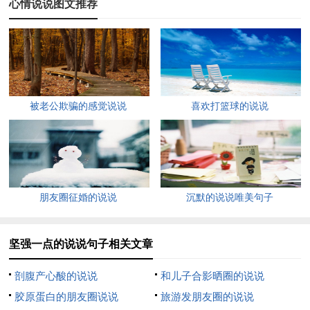
心情说说图文推荐
需要爱心的引领，它带给我们力量；生活的天地需要互助的调
剂，它带给我们快乐。全国助残日，伸出爱的双手帮助理解残疾
人。
4、有话就要说出来，有不满就要骂出来，有情绪就要发泄，有
被老公欺骗的感觉说说
喜欢打篮球的说说
爱就要讲。我们的青春很快就过去，不要整天怕这怕那。
5、要么让自己痛苦，要么让自己强大，愿你自己有充分的忍耐
去担当，有充分单纯的心去信仰。请你相信：无论如何，生活是
合理的。
朋友圈征婚的说说
沉默的说说唯美句子
6、人的意志可以发挥无限力量，可以把梦想变为现实。对创业
者来说，信心就是创业的动力。要对自己有信心，对未来有信
坚强一点的说说句子相关文章
心，能战胜一切困难。
剖腹产心酸的说说
和儿子合影晒圈的说说
7、人生最大的快乐不在于占有什么，而在于追求什么的过程。
胶原蛋白的朋友圈说说
旅游发朋友圈的说说
人生是个幸福的天地，在一片百花争奇壮妍的梦海情园里，梦想