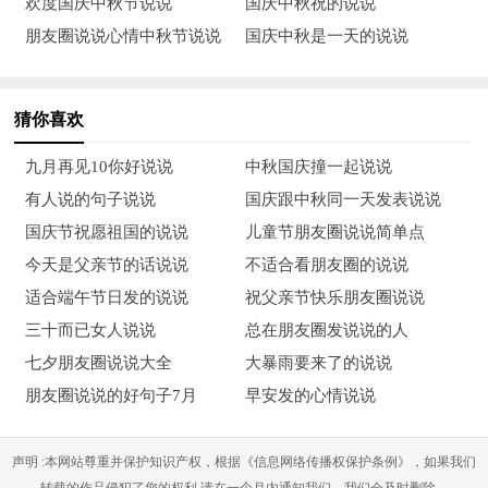
欢度国庆中秋节说说
国庆中秋祝的说说
水；把心放轻，人生就是一朵自在的云。
朋友圈说说心情中秋节说说
国庆中秋是一天的说说
12、人生需要积累，只有常回头看看，才能在品味得失和甘苦中
升华。向前看是梦想、是目标；向后看是结果、是修正。生命的
猜你喜欢
豁然总会随着第一缕明媚到来。
九月再见10你好说说
中秋国庆撞一起说说
13、残缺的身体也可以舞出绝世的舞姿，也可以奏出人间的绝
有人说的句子说说
国庆跟中秋同一天发表说说
唱，也可以书写盛世巨著，也可以跨越万水千山，他们以精神为
国庆节祝愿祖国的说说
儿童节朋友圈说说简单点
翅膀，以毅力为食粮，以拼搏为斗志，以向上为
今天是父亲节的话说说
不适合看朋友圈的说说
适合端午节日发的说说
祝父亲节快乐朋友圈说说
14、奋力拼搏，让梦想变得更美；挥洒汗水，让人生变得灿烂；
三十而已女人说说
总在朋友圈发说说的人
勇往直前，把汗水变成珍珠，扬帆远航，把梦想变成现实。不惧
七夕朋友圈说说大全
大暴雨要来了的说说
风雨，人生一片坦途，锦绣嫣然。
朋友圈说说的好句子7月
早安发的心情说说
15、人贫困不是错，只要我们有足够的信心去拼搏，仍然可以扭
转乾坤，改变命运，走向成功！
声明 :本网站尊重并保护知识产权，根据《信息网络传播权保护条例》，如果我们
转载的作品侵犯了您的权利,请在一个月内通知我们，我们会及时删除。