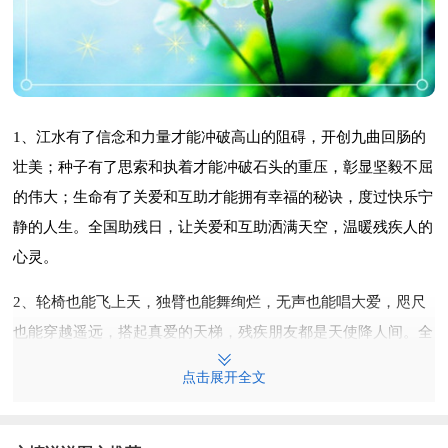
1、江水有了信念和力量才能冲破高山的阻碍，开创九曲回肠的
壮美；种子有了思索和执着才能冲破石头的重压，彰显坚毅不屈
的伟大；生命有了关爱和互助才能拥有幸福的秘诀，度过快乐宁
静的人生。全国助残日，让关爱和互助洒满天空，温暖残疾人的
心灵。
2、轮椅也能飞上天，独臂也能舞绚烂，无声也能唱大爱，咫尺
也能穿越遥远，搭起真爱的天梯，残疾朋友都是天使降人间。全
国助残日，关爱帮助残疾朋友吧，握在一起的幸福是共同的心
点击展开全文
愿。
3、心灵的一隅需要书香的慰藉，它带给我们幸福；生命的旅程