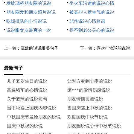
发玻璃桥朋友圈的说说
坐火车沿途的说说心情
7、身材五大三粗，脸盘圆圆呼呼，走路艰难好似上树，找个女
朋友圈发和朋友照片说说
被某些人惹生气的说说
伴相搀相扶，吃饭要求大滋大补，睡觉好像还打呼噜，看我圆圆
吃饭排队的心情说说
悲伤说说心情短语
的大肚，跟着我绝不会受苦，日子过的舒舒服服，赛过别人家的
说说跟女友最爽的一次
得不到老公关心的说说
小猪。
8、小女今年芳龄二十八，模样恰似一朵花，纤纤细腰柳叶眉，
上一篇：
沉默的说说唯美句子
下一篇：
喜欢打篮球的说说
樱桃小嘴丹凤眼，阿娜多姿赛西施。今诚寻觅有缘人，携手共建
爱家园。
最新句子
9、天空是蓝的，海水是咸的，街上的情侣是让人眼馋的'。人是
儿子五岁生日的说说
让对方看到心疼的说说
平常的，心是善良的，没对象的生活是遭人嫌的。今日征婚：哪
高速堵车的心情说说
滚***的爱情伤感说说
个女子是好心肠的，心甘情愿做哥新娘的。
关于篮球的说说短句
朋友请朋友圈说说
10、没学历没文化，不会讲笑话，没别墅没宝马，工资八百八，
当中秋遇上国庆内容说说
当国庆遇上中秋的说说
没拖累没牵挂，只想有个家！
中秋国庆节发给朋友的说说
欢度国庆中秋节说说
国庆中秋祝的说说
朋友圈说说心情中秋节说说
11、本人王本山，今年二十三，已到发情期，欲把恋来谈。工作