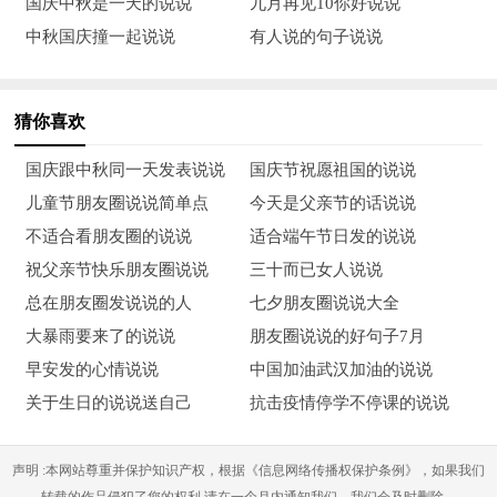
国庆中秋是一天的说说
九月再见10你好说说
在酒店，每天当领班，()工资二千五，模样较一般，住房有一
中秋国庆撞一起说说
有人说的句子说说
套，不用愁借钱，想寻一美女，终身来做伴。
12、房子暂时没有，存款还未过万，模样平平常常，多看几眼就
猜你喜欢
会习惯。平日悠闲独自游荡，实在不行偷点小钱，没有其它擅
长，心地还算善良。广集女伴：生活路漫长，过完一天算一天。
国庆跟中秋同一天发表说说
国庆节祝愿祖国的说说
儿童节朋友圈说说简单点
今天是父亲节的话说说
13、大女年方28，虽说年纪大了点，可是长相却是貌美如花，
不适合看朋友圈的说说
适合端午节日发的说说
不是我自夸，追我的人满街是，可是没有遇到心中的那个他，希
祝父亲节快乐朋友圈说说
三十而已女人说说
望有缘人士快快来，赶快把我娶回家！
总在朋友圈发说说的人
七夕朋友圈说说大全
14、女孩年芳二十八，生活困难缺钱花，今日上网来征婚，希望
大暴雨要来了的说说
朋友圈说说的好句子7月
找个有钱人，年龄不是距离，身高不是差距，胖廋我也不理，只
早安发的心情说说
中国加油武汉加油的说说
要有钱就能和你在一起，没钱千万别和我联系。
关于生日的说说送自己
抗击疫情停学不停课的说说
15、我的征婚条件不要求，只要求约会时间：单日子不行，双日
声明 :本网站尊重并保护知识产权，根据《信息网络传播权保护条例》，如果我们
子不行；天晴不行，下雨不行，阴天也不行；工作日不行，节假
转载的作品侵犯了您的权利,请在一个月内通知我们，我们会及时删除。