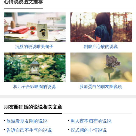
心情说说图文推荐
要管饱，我啥也干。
4、征婚：本人身高一五三，模样丑陋不堪看，家有房屋一两
间，家用电器灯一盏。虽然条件一般般，但是爱意能包天，倘若
姑娘你有意，你需自费来见面，若是纯属闹着玩，请你自觉靠边
边，别绕我的清修梦，不然让你兜不完。
沉默的说说唯美句子
剖腹产心酸的说说
5、征婚：夏日酷暑难耐，近日母蚊来咬，药物喷洒不少，效果
一直不好，偶听母蚊歌唱，好像要处对象，遂来网络征婚，解除
母蚊寂寞，解我挨咬苦恼，有意者傍晚时分，我家屋外恭候，希
望一次搞定，速速离去私奔。
和儿子合影晒圈的说说
胶原蛋白的朋友圈说说
6、征婚：本人男性格外向兼内向，有房是租的，有车是自行
朋友圈征婚的说说相关文章
的，有钱是100的，欲征一位性格内向兼外向的有志女青年，一
并与我将房子打造成自已的，车打造成小轿的，钱打造成6位数
旅游发朋友圈的说说
男人夜不归宿的说说
的。有意者请与我联系。
告诉自己不生气的说说
仪式感的心情说说