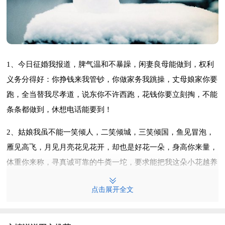
1、今日征婚我报道，脾气温和不暴躁，闲妻良母能做到，权利
义务分得好：你挣钱来我管钞，你做家务我跳操，丈母娘家你要
跑，全当替我尽孝道，说东你不许西跑，花钱你要立刻掏，不能
条条都做到，休想电话能要到！
2、姑娘我虽不能一笑倾人，二笑倾城，三笑倾国，鱼见冒泡，
雁见高飞，月见月亮花见花开，却也是好花一朵，身高你来量，
体重你来称，寻真诚可靠的牛粪一坨，要求能把我这朵小花越养
越漂亮！
点击展开全文
3、本人貌似潘安，体壮心宽，学富五车，爱好广泛，薪水稍
欠，四处流连，为了幸福，特找女伴，别无他求，要会做饭，只