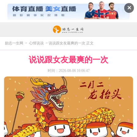
✕
励志一生网
>
心情说说
> 说说跟女友最爽的一次 正文
说说跟女友最爽的一次
时间：2026-08-06 16:06:47