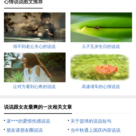
6、陨落了昨日的星辰，陨去了昨日的爱恋。但是，无论如何也
心情说说图文推荐
不能陨去的就是我们绵长的情感。
7、既然上天安排我们在茫茫人海之中相遇，那么我的这一生之
中便不可以再没有你了，让我们结婚吧！
8、亲爱的老公记住了：如果结婚后老公在情人节不送花给老
得不到老公关心的说说
儿子五岁生日的说说
婆，老婆就在家里的花瓶里插上一把青菜。
9、爱你就是这么莫名其妙，就是这么义无返顾，我知道我不会
是你今生的唯一，但你却是我一生的最爱！
让对方看到心疼的说说
高速堵车的心情说说
10、在漫漫人生的旅途上，我们差点擦肩而过，是你轻轻的拉住
了我的手，真希望这双温暖的手永远牵着我！
说说跟女友最爽的一次相关文章
11、抱着你是一种快乐，吻着你是一种陶醉，爱着你是一种刻骨
滚***的爱情伤感说说
关于篮球的说说短句
铭心，所以我会用我的一生来换取这份感觉！
朋友请朋友圈说说
当中秋遇上国庆内容说说