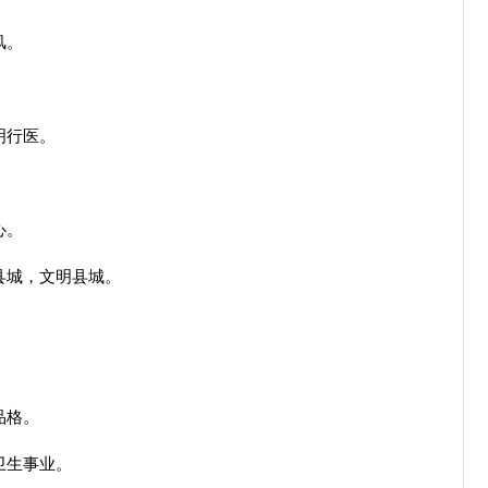
风。
。
明行医。
心。
县城，文明县城。
品格。
卫生事业。