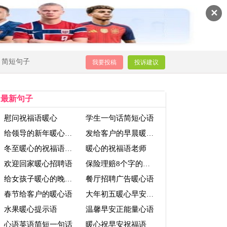
✕
简短句子
我要投稿
投诉建议
最新句子
慰问祝福语暖心
学生一句话简短心语
给领导的新年暖心祝福语
发给客户的早晨暖心问候语
暖心的祝福语老师
冬至暖心的祝福语幼儿园
欢迎回家暖心招聘语
保险理赔8个字的暖心语
餐厅招聘广告暖心语
给女孩子暖心的晚安问候语
春节给客户的暖心语
大年初五暖心早安问候语
水果暖心提示语
温馨早安正能量心语
心语英语简短一句话
暖心祝早安祝福语