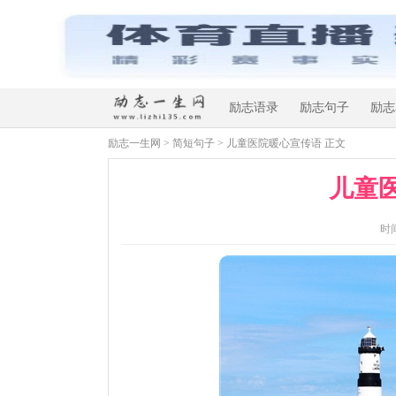
励志语录
励志句子
励志
励志一生网
>
简短句子
> 儿童医院暖心宣传语 正文
儿童
时间