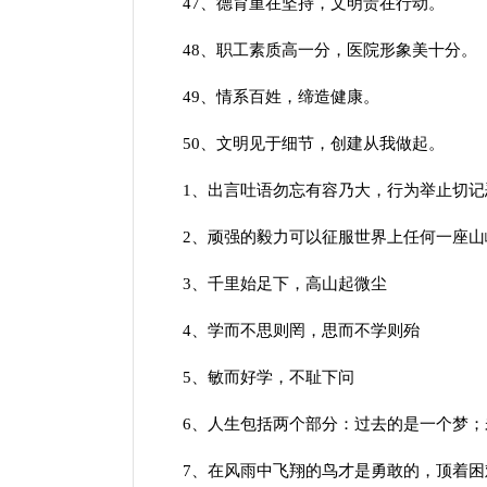
47、德育重在坚持，文明贵在行动。
48、职工素质高一分，医院形象美十分。
49、情系百姓，缔造健康。
50、文明见于细节，创建从我做起。
1、出言吐语勿忘有容乃大，行为举止切记
2、顽强的毅力可以征服世界上任何一座山
3、千里始足下，高山起微尘
4、学而不思则罔，思而不学则殆
5、敏而好学，不耻下问
6、人生包括两个部分：过去的是一个梦；
7、在风雨中飞翔的鸟才是勇敢的，顶着困