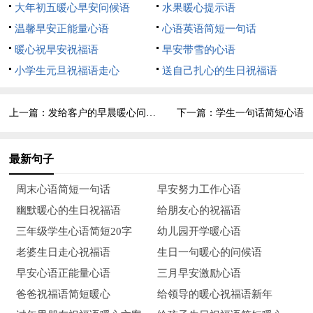
大年初五暖心早安问候语
水果暖心提示语
遇，新的业绩。新的业绩创造更多财富，新的财富带来更多工
温馨早安正能量心语
心语英语简短一句话
资。祝你龙年月资千万，年薪上亿！
暖心祝早安祝福语
早安带雪的心语
小学生元旦祝福语走心
送自己扎心的生日祝福语
8、新年好！新年到，好事全到了！祝您及全家新年快乐！
身体健康！工作顺利！吉祥如意！
上一篇：
发给客户的早晨暖心问候语
下一篇：
学生一句话简短心语
9、天增岁月人增寿，春满乾坤福满门。三羊开泰送吉祥，
五福临门财源茂。恭祝新春快乐，幸福安康！！
最新句子
10、平时联系少，千万不要恼。各有各的事，推也推不了。
周末心语简短一句话
早安努力工作心语
如今新年到，忙碌要丢掉。心情要美妙，快乐自己找。轻松又逍
幽默暖心的生日祝福语
给朋友心的祝福语
遥，愿你过得好！新年快乐，福星高照！
三年级学生心语简短20字
幼儿园开学暖心语
11、愿你抱着平安，拥着健康，揣着幸福，携着快乐，搂着
老婆生日走心祝福语
生日一句暖心的问候语
温馨，带着甜蜜，带着财运，拽着吉祥，迈入新年，快乐度过每
早安心语正能量心语
三月早安激励心语
一天！
爸爸祝福语简短暖心
给领导的暖心祝福语新年