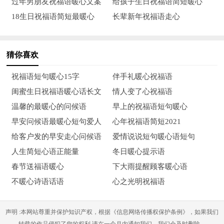
过年男朋友祝福语暖心文案
给孩子生日祝福语简短暖心
12、新年到来，请遵守四项基本原则：将财神看守到底，将
18生日祝福语简短最暖心
长辈新年祝福语走心
幸福紧握到底，将好运怀抱到底、将爱情进行到底！请严格遵
守，直至革命胜利！
猜你喜欢
13、新年依旧严寒中，北风呼啸一年终。寒梅绽放报春来，
新年启程速行动。奋进打拼美愿望，脱贫致富奔小康。实现梦想
祝福语短句暖心15字
伴手礼暖心祝福语
多努力，幸福花开阳艳天。愿实现愿望！
闺蜜生日祝福语暖心话长文
情人变了心祝福语
温馨的最暖心的问候语
早上的祝福语短句暖心
14、送走旧年的时候，也送走一年的阴郁，迎来新春的时
早安问候语最暖心短句爱人
心年祝福语简短2021
候，也迎来新的希望。给您拜年啦！祝蛇年新年快乐！
给客户发的早安走心问候语
爱情说说短句暖心语短句
15、彩旗飘飘，飘荡的是新年的喜庆；花团锦簇，绽放的是
人生简短心语正能量
冬日暖心提示语
新年的快乐；火树银花，燃起的是新年的祈望；祝福声声，传送
春节送福语暖心
下大雨提醒顾客暖心语
的是深情的牵挂，祝福朋友，祝福新年！
不暖心诗语话语
心之光明祝福语
16、旧的一年里，我们国家做了好多惊人的大事，特别的鼓
声明 :本网站尊重并保护知识产权，根据《信息网络传播权保护条例》，如果我们
舞人心，今天是新年，天气特别的好，预示着今年我们会做出更
转载的作品侵犯了您的权利,请在一个月内通知我们，我们会及时删除。