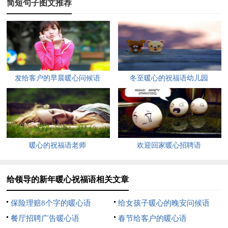
简短句子图文推荐
祝福乘祝福是无限个祝福，祝福除祝福是唯一的祝福，祝福你平
安幸福，新年快乐！
4、把最美的花送给你，把最暖和的阳光送给你。把你最灿
烂的笑脸送给你遇见的每个人，所有的人就和你一样快乐开心！
发给客户的早晨暖心问候语
冬至暖心的祝福语幼儿园
愿新的一年里每一天的每一缕阳光都带给你平安、幸福、开心、
快乐。祝你新年快乐！
5、新年马上来到，提前将你骚扰；短信祝福开道，扫除一
切烦恼；新的一年安康，心情绽放美好；工作轻松无恼，工资愈
暖心的祝福语老师
欢迎回家暖心招聘语
涨愈高。祝你新年欢笑，福星高照！
6、春节到，拜年早：一拜全家好；二拜困难少；三拜烦恼
给领导的新年暖心祝福语相关文章
消；四拜不变老；五拜儿女孝；六拜幸福绕；七拜忧愁抛；八拜
保险理赔8个字的暖心语
给女孩子暖心的晚安问候语
收入高；九拜平安罩；十拜乐逍遥。
餐厅招聘广告暖心语
春节给客户的暖心语
7、新的一年，新的开始。新的希望，新的生机。新的机