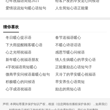
心年祝福语简短2021
给客户发的早安走心问候语
5、清晨的美好就如青草般芳香，如河溪般清澈，如玻璃般
爱情说说短句暖心语短句
人生简短心语正能量
透明，如甘露般香甜。亲爱的朋友，早上好，愿你今天有个好心
情！
猜你喜欢
6、早晨，清凉的空气如牛乳般新鲜，冉起的太阳如梦想般
希望。天明，亮起的不只是阳光，还要有你的好心情哦，早安！
冬日暖心提示语
春节送福语暖心
下大雨提醒顾客暖心语
不暖心诗语话语
7、每天把牢骚拿出来晒晒太阳，心情就不会缺钙。要输就
心之光明祝福语
感恩节暖心问候语
输给追求，要嫁就嫁给幸福。送上清晨的问候，愿我的朋友幸福
新年暖心祝福语朋友
情人生病暖心的早安心语
每天！早安！
4字祝福语简短暖心
正能量励志心语短句子
8、万物之中，希望最美；最美之物，永不凋零。早安！
微商早安问候语最暖心短句
天冷了的早安暖心祝福语
积极暖心的问候语
早安养生心语简短
9、一年之计在于春，一天之计在于晨，所有的美好从清晨
心字成语祝福语
励志的简短心语
开始，希望你携带着快乐、幸运、健康、顺利、如意出发开始新
的一天，保持一整天的好心情，早安！
声明 :本网站尊重并保护知识产权，根据《信息网络传播权保护条例》，如果我们
10、若岁月静好，那就颐养身心；若时光阴暗，那就多些历
转载的作品侵犯了您的权利,请在一个月内通知我们，我们会及时删除。