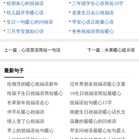
有过不去的坎，走过了，便是一种收获，便会让自己成长起来。
给朋友心的祝福语
三年级学生心语简短20字
早安~
幼儿园开学暖心语
老婆生日走心祝福语
生日一句暖心的问候语
早安心语正能量心语
10、每天可能出现的不开心，大约有60%都是因为没吃好或
三月早安激励心语
爸爸祝福语简短暖心
没睡好，剩下的40%大多是因为自己把自己看得太重要。
最新正能量早安心语2
上一篇：
心语英语简短一句话
下一篇：
水果暖心提示语
1、做一个平静的人，做一个善良的人，做一个微笑挂在嘴
边，快乐放在心上的人。心态很重要，好的心态决定好的未来！
最新句子
2、你努力的样子很美，请务必保持。
给领导的暖心祝福语新年
过年男朋友祝福语暖心文案
给孩子生日祝福语简短暖心
18生日祝福语简短最暖心
3、不是所有的人都能成为朋友，不是所有的情都值得你去
长辈新年祝福语走心
祝福语短句暖心15字
珍惜。早安！
伴手礼暖心祝福语
闺蜜生日祝福语暖心话长文
4、闲时要有吃紧的心思，忙时要有悠闲的趣味，这是超越
情人变了心祝福语
温馨的最暖心的问候语
环境的限制。早安！
早上的祝福语短句暖心
早安问候语最暖心短句爱人