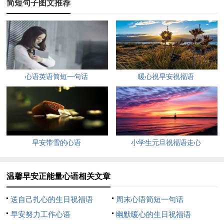
简短句子图文推荐
4、梦想不去做，只是妄想，不要让你的梦想只是想想，一
个行动胜过百个空想。
5、别总埋怨老天对你不公，其实老天根本不知道你是谁。
早安~
心语英语简短一句话
暖心祝早安祝福语
6、只要是朝着太阳升起的方向走，即便在噩梦醒来的时
候，仍然看得见黎明的曙光。
7、一个人相信自己是什么，就会是什么。一个人心里怎样
想，就会成为怎样的人。
早安带雪的心语
小学生元旦祝福语走心
8、春有春的风情，冬有冬的雅致，人生各有各的美丽，各
有各的潇洒，你笑，全世界跟着你笑。你哭，全世界只有你一个
温馨早安正能量心语相关文章
人哭。当不能拥有时，唯一能做的就是令自己不要忘记。早安~
送自己扎心的生日祝福语
周末心语简短一句话
9、人生当自强，人的一生，总会遇见挫折磨难，但人生没
早安努力工作心语
幽默暖心的生日祝福语