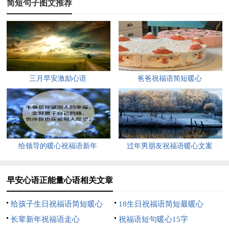
简短句子图文推荐
5、原来你是我最想留住的幸运。
6、我自是年少，韶华倾负。
7、春蚕到死丝方尽，人至期颐亦不休。一息尚存须发奋，
留作青年好范畴。——吴玉章
三月早安激励心语
爸爸祝福语简短暖心
8、心量狭小，则多烦恼，心量广大，智慧丰饶。
9、和一个生活习惯有很多差异的人恋爱不要紧，结婚要慎
重，想想你是否可以长久忍受彼此的不同。
给领导的暖心祝福语新年
过年男朋友祝福语暖心文案
10、前路未可知，梦想今犹在。
11、现在不玩命，将来命玩你，现在不努力，未来不给力
早安心语正能量心语相关文章
——致自己。
给孩子生日祝福语简短暖心
18生日祝福语简短最暖心
12、回头已没办法那就随他吧。
长辈新年祝福语走心
祝福语短句暖心15字