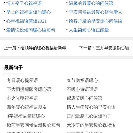
情人变了心祝福语
温馨的最暖心的问候语
爸，节日快乐！
早上的祝福语短句暖心
早安问候语最暖心短句爱人
心年祝福语简短2021
给客户发的早安走心问候语
8、时光染白了您的黑发，皱纹爬上了您的额头；岁月压弯
爱情说说短句暖心语短句
人生简短心语正能量
了您的脊梁，粗糙的大手布满老茧。无论容颜怎样改变，对子女
的爱不变。您的伟大无人能及，您的牵挂时刻伴在孩子身旁。父
上一篇：
给领导的暖心祝福语新年
下一篇：
三月早安激励心语
亲节到了，愿天下所有父亲幸福安康！
9、又到爸爸节，思绪满天，忆起儿时事，甜蜜无限，父爱
最新句子
撑起一片天；又到爸爸节，浮想联翩，如今身为父，才懂父爱如
山。衷心祝愿爸爸节日快乐！
冬日暖心提示语
春节送福语暖心
下大雨提醒顾客暖心语
不暖心诗语话语
10、父爱是最深沉的爱，如果平时不好意思或者没有机会和
心之光明祝福语
感恩节暖心问候语
父亲说两句深情的话，那么一定要在这一天补上了。以下为大家
新年暖心祝福语朋友
情人生病暖心的早安心语
整理出父亲节祝福语，希望对大家有帮助。
4字祝福语简短暖心
正能量励志心语短句子
11、背着太阳走路，阴影老在前头；向着太阳耕耘，会听到
微商早安问候语最暖心短句
天冷了的早安暖心祝福语