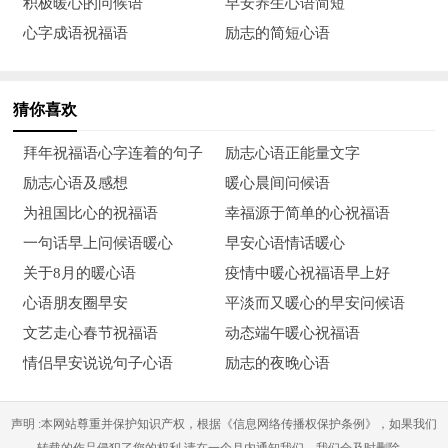
花开的声音。爸爸是风雨中的一把伞，是生命中永远的阳光。父
积极暖心的问候语
早安养生心语简短
亲节到了，祝福亲爱的爸爸平安、健康、快乐、幸福。
心字成语祝福语
励志的简短心语
12、爸爸的恩如海，深不可测；爸爸的情如水，细腻纯净；
爸爸的爱如山，慈爱神圣。8月8日爸爸节，让亲情在自由的天地
猜你喜欢
里流动，让心声在无限的空间里传递：亲爱的爸爸，祝您节日快
拜年祝福语心字连着的句子
励志心语正能量文字
乐！
励志心语及感想
暖心晨间问候语
13、您是我生命中的太阳，您不但给了我生命也指引了我成
为祖国比心的祝福语
幸福源于简单的心祝福语
长的方向，今天是父亲节，祝我们的父亲节日快乐。
一句话早上问候语暖心
早安心语情话暖心
关于8月的暖心语
疫情中暖心祝福语早上好
14、亲爱的爸爸你是家里的支柱，再苦再累你也从不说，对
心语朋友圈早安
平淡而又暖心的早安问候语
您的感激我不知道可以用什么言语来表达，在这里我希望您和妈
文艺走心春节祝福语
动态端午暖心祝福语
妈，身体健健康康，开开心心过好每一天！
情侣早安说说句子心语
励志的夜晚心语
15、恋上你的床您用双手，撑起一片天蓝蓝；您用汗水，编
织一个家暖暖；您用严肃，写成一缕爱绵绵；您用坚强，挺出脊
声明 :本网站尊重并保护知识产权，根据《信息网络传播权保护条例》，如果我们
转载的作品侵犯了您的权利,请在一个月内通知我们，我们会及时删除。