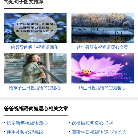
简短句子图文推荐
3、艳阳高照，父爱笼罩；星光闪耀，父爱美好；雨横风
暴，父爱滔滔；山高路远，父爱常伴；父亲节到，真诚祝愿；愿
父平安，幸福康健！
4、白云从不向天空承诺去留，却朝夕相伴；星星从不向夜
给领导的暖心祝福语新年
过年男朋友祝福语暖心文案
幕许诺光明，却努力闪烁；我们从不向父亲倾诉思念，却永远牵
挂！父亲向儿女的所有施舍，可从不投回报！祝所有的父亲节日
快乐！
5、献给您无限的感激和温馨的祝愿，祝您父亲节快乐！！
给孩子生日祝福语简短暖心
18生日祝福语简短最暖心
6、父亲节至，短信至，平安至，健康至，愉快至，吉祥
至，祈祷至，财运至，福禄寿喜结伴至，一份浓浓的关怀，一缕
爸爸祝福语简短暖心相关文章
柔柔的思念，一声轻轻的问候，老爸，所有的幸福都给你，祝你
长辈新年祝福语走心
祝福语短句暖心15字
快乐！
伴手礼暖心祝福语
闺蜜生日祝福语暖心话长文
7、丈夫、父亲的天职在于能够保卫并保护孩子和妻子。老