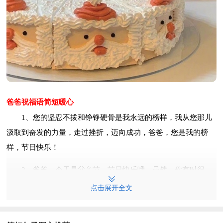
爸爸祝福语简短暖心
1、您的坚忍不拔和铮铮硬骨是我永远的榜样，我从您那儿
汲取到奋发的力量，走过挫折，迈向成功，爸爸，您是我的榜
样，节日快乐！
2、爸爸，今天是父亲节，节日快乐哦。虽然，你有时很
凶，但是我知道你是爱我的，是吗？在这里祝你快乐，健康！每
点击展开全文
当想起你我就无比自豪，是你时刻在激励我不断奋进。在这个特
殊的节里我祝福你！