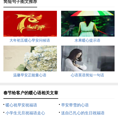
简短句子图文推荐
友有情，人生有福！
4、轻松就是，没有劳累；畅快就是，抛却疲惫；开心就
是，心情很美；幸福就是，多吃多睡；情谊就是，问候相随：就
要到新年了，祝你新的一年，与成功相会！
大年初五暖心早安问候语
水果暖心提示语
5、新的一年新的路，丢掉心中的迷茫，抹去眼里的忧伤，
插上翱翔的翅膀，揣着满怀的希望，奔向前程似锦的地方！祝新
年如意！
6、是你的努力，让公司创下骄人业绩；是你的辛苦，让公
温馨早安正能量心语
心语英语简短一句话
司赢得合作客户；是你的拼搏，让公司不断奋发开拓；是你的奉
献，让公司伴着阳光向前。感谢你的付出，愿你新的一年工作顺
春节给客户的暖心语相关文章
利，幸福如意！
暖心祝早安祝福语
早安带雪的心语
7、春节你方会猛刮金钱风，狠淋钞票雨，狂下金雹银雹，
小学生元旦祝福语走心
送自己扎心的生日祝福语
结钻石冰，长翡翠树，挂珍珠霜，生玛瑙果，小心挨砸，新春万