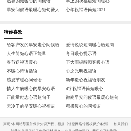
温馨的最暖心的问候语
早上的祝福语短句暖心
12、吉祥鞭炮响彻云霄，祈祷父母健康安好，盼望孩子茁壮
早安问候语最暖心短句爱人
心年祝福语简短2021
成长，守望爱人携手到老。你除夕快乐，和幸福抱抱！
13、忘却烦恼，幸福打包；**连线，团圆拥抱；来点小
猜你喜欢
酒，放点鞭炮；饺子下锅，短信发爆；家的气氛，年的味道；除
夕春晚，中国创造！祝除夕阖家欢乐！
给客户发的早安走心问候语
爱情说说短句暖心语短句
人生简短心语正能量
冬日暖心提示语
14、烟花灿灿，爆竹声声，相距虽远仍能感受到的明媚笑
春节送福语暖心
下大雨提醒顾客暖心语
容。在这充满喜庆的日子里，相信没有我的祝福你一样快乐，有
不暖心诗语话语
心之光明祝福语
了我的问候你将更加幸福。祝鸡年大吉！
感恩节暖心问候语
新年暖心祝福语朋友
15、咱俩吧，认识时间久了点，情谊自然深了点，联系虽然
情人生病暖心的早安心语
4字祝福语简短暖心
少了点，思念却是多了点，愿你快乐再多点，幸福增加点，日子
正能量励志心语短句子
微商早安问候语最暖心短句
更加滋润点。
天冷了的早安暖心祝福语
积极暖心的问候语
16、愿幸福伴你走过每一天；愿快乐随你渡过每一天；愿平
声明 :本网站尊重并保护知识产权，根据《信息网络传播权保护条例》，如果我们
安同你穿越每一天；愿祝福和你飞越每一天；祝新年快乐！
转载的作品侵犯了您的权利,请在一个月内通知我们，我们会及时删除。