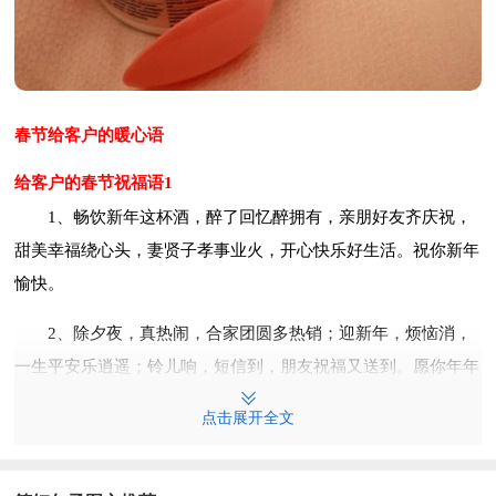
春节给客户的暖心语
给客户的春节祝福语1
1、畅饮新年这杯酒，醉了回忆醉拥有，亲朋好友齐庆祝，
甜美幸福绕心头，妻贤子孝事业火，开心快乐好生活。祝你新年
愉快。
2、除夕夜，真热闹，合家团圆多热销；迎新年，烦恼消，
一生平安乐逍遥；铃儿响，短信到，朋友祝福又送到。愿你年年
岁岁有今朝，快快乐乐直到老！
点击展开全文
3、拜年啦！咱都老相识了，客套话就不说了，给你送句实
实在在的祝福：兜里有钱，办事有人，生活有乐，事业有成，朋