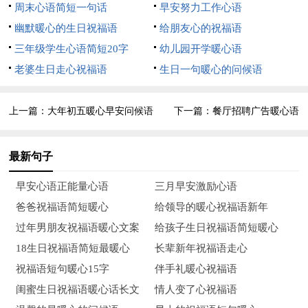
周末心语简短一句话
早安努力工作心语
福！
幽默暖心的生日祝福语
给朋友心的祝福语
8、把美好的祝福，输在这条短信里，信不长情意重，我的
三年级学生心语简短20字
幼儿园开学暖心语
好友愿你新年快乐！好久不见，十分想念。在这温馨的日子里，
老婆生日走心祝福语
生日一句暖心的问候语
常常忆起共处的岁月。祝新年快乐，心想事成！给你拜个年！
上一篇：
大年初五暖心早安问候语
下一篇：
餐厅招聘广告暖心语
9、人似秋鸿，事如春梦。短短信笺，浓浓思念。一句祝
福，一句寒喧。一句叮咛，一句叨念。一信之隔，一笺相传。一
最新句子
份心意，几分挂牵。春节将至，贺岁提前！
早安心语正能量心语
三月早安激励心语
10、敲起锣，打起鼓，开心祝福又一年，愿你来年生活美美
爸爸祝福语简短暖心
给领导的暖心祝福语新年
美，钞票多多多，幸福满满满，好运旺旺旺。新春快乐！
过年男朋友祝福语暖心文案
给孩子生日祝福语简短暖心
11、鉴于你去年的良好表现，新年将至，财运将一如既往地
18生日祝福语简短最暖心
长辈新年祝福语走心
眷顾你，好运将源源不断地流向你，幸运将频繁地降临你，如将
祝福语短句暖心15字
伴手礼暖心祝福语
此短信转发给好友，幸福将永远跟随你！
闺蜜生日祝福语暖心话长文
情人变了心祝福语