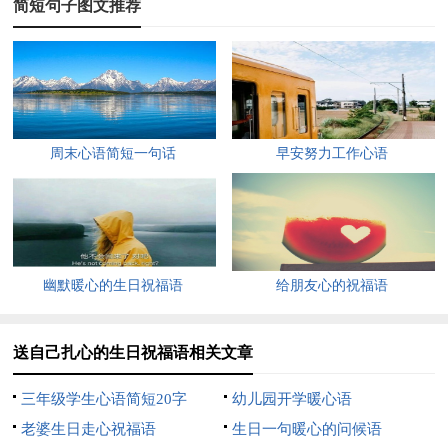
简短句子图文推荐
弟俺心中的一桩心事。
2、声声的祝福，深深的情谊，请这条小溪捎带着这一切，
路过你的家门时送给你。祝福你的生日。
3、让阳光普照你所有的日子，让花朵开满你人生的旅途。
周末心语简短一句话
早安努力工作心语
岁月的年轮像那正在旋转着的黑色唱片，在我们每一个人的内心
深处，播放着那美丽的旧日情曲。愿你18岁后的人生依然充满着
欢愉和成功！
4、在今天这个特殊的日子里为你奏响。
幽默暖心的生日祝福语
给朋友心的祝福语
5、暖暖的烛光里，有我的思绪与期盼，纵然相隔太远太
远，仍送去无限想念及祝福。
送自己扎心的生日祝福语相关文章
6、今天，是你走向成熟的第一步，祝你走得踏实，走得沉
三年级学生心语简短20字
幼儿园开学暖心语
稳，走出一条鲜花满途的大道。
老婆生日走心祝福语
生日一句暖心的问候语