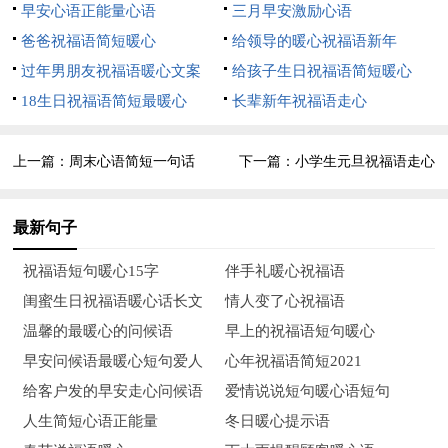
7、愿你在以后的日子里，写出一部充满诗情画意的人生故
早安心语正能量心语
三月早安激励心语
事，走出一条充满七色阳光的路。
爸爸祝福语简短暖心
给领导的暖心祝福语新年
过年男朋友祝福语暖心文案
给孩子生日祝福语简短暖心
8、今夜，那一轮新月静静地映在我的窗棂，想把那一抹清
18生日祝福语简短最暖心
长辈新年祝福语走心
光寄去，为你燃亮18枚心愿。
9、愿美妙的香味时刻围绕着您，使您的人生充满幸福喜
上一篇：
周末心语简短一句话
下一篇：
小学生元旦祝福语走心
悦，永浴于无止境的欢乐年华！祝您生日快乐！
最新句子
10、在我记忆的画面上增添了许多美好的怀念，似锦如织，
我亲爱的朋友请接受我深深的祝愿，愿所有的欢乐都陪伴着你！
祝福语短句暖心15字
伴手礼暖心祝福语
闺蜜生日祝福语暖心话长文
情人变了心祝福语
11、看完这条消息，许个心愿，满天的星都想看到你的笑
温馨的最暖心的问候语
早上的祝福语短句暖心
脸；悠悠的云里有淡淡的思念，淡淡的思念里有我绵绵的祝愿，
早安问候语最暖心短句爱人
心年祝福语简短2021
愿你生日快乐，微笑生活每一天！
给客户发的早安走心问候语
爱情说说短句暖心语短句
12、星星将夜幕点亮，把明天的希望播撒。大海将苦难冲
人生简短心语正能量
冬日暖心提示语
刷，把无限的期待留下。我把美好的祝福给你：祝你的生日甜蜜