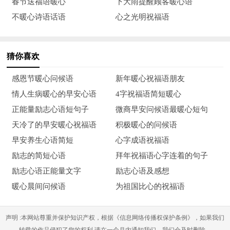
春节送福语暖心
下大雨提醒顾客暖心语
快乐，你的生活灿烂如花！
不暖心诗语话语
心之光明祝福语
13、今天有了你世界更出色，今天有了你星空更灿烂，今天
由于你人间更热和，今天由于你我觉得更幸福！
猜你喜欢
14、点一支蜡烛，照亮你的笑容；扎一个蝴蝶结，拴紧你的
感恩节暖心问候语
新年暖心祝福语朋友
福运；放一首音乐，唱响你的愿望；发一条短信，庆祝你的生
情人生病暖心的早安心语
4字祝福语简短暖心
日；寄一份祝福，愿你永远快乐。
正能量励志心语短句子
微商早安问候语最暖心短句
天冷了的早安暖心祝福语
积极暖心的问候语
15、让我为你祝福，让我为你欢笑，因为在你生日的今天，
早安养生心语简短
心字成语祝福语
我的内心也跟你一样地欢腾、喜悦。祝你快乐！
励志的简短心语
拜年祝福语心字连着的句子
16、让金色的光芒照进你的、心房，把阴霾驱散。用洁白的
励志心语正能量文字
励志心语及感想
云编织你的快乐，让喜悦涌现。将绮丽的彩虹铺满你平安的天
暖心晨间问候语
为祖国比心的祝福语
空，使健康永恒。祝你生日快乐！
声明 :本网站尊重并保护知识产权，根据《信息网络传播权保护条例》，如果我们
17、在我的最亲爱的人生日之时，我托明月、星辰、阳光以
转载的作品侵犯了您的权利,请在一个月内通知我们，我们会及时删除。