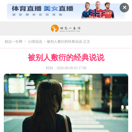
✕
励志一生网
>
心情说说
> 被别人敷衍的经典说说 正文
被别人敷衍的经典说说
时间：2026-08-09 05:17:08