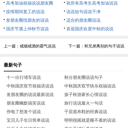
高考加油祝福说说朋友圈
祝所有高考生高考加油说说
十五、 他现在活得很好，背对你走开万水千山 只求和你永不相
疫情期间复工的说说
说说短句说说干净
见
发朋友圈找朋友的说说
适合的朋友圈说说
十六、 后来我熬夜成瘾终于习惯了没有人关心.
国庆节遇上仲秋节说说
喜迎国庆欢度中秋的说说
十七、 生活越是艰苦，人就越发坚强;人越是坚强，生活也就变
上一篇：
戒烟戒酒的霸气说说
下一篇：
和兄弟离别的句子说说
得越发简单。
十八、 你可能会因为一个人的长相或者性格喜欢上他 然后你慢
最新句子
慢爱上他
十一出行堵车说说
秋分朋友圈说说句子
十九、 万家灯火照亮了隔岸的寂寞荒芜的故事无人听说
中秋国庆双节祝福语说说
中秋国庆双节快乐祝福说说
发朋友圈的说说最新说说
孩子秋游家长心情说说
二十、 希望你住的地方天足够蓝 太阳足够暖 街边的小吃店好吃
朋友圈幽默搞笑说说
旅行说说最火一句话
有卫生 回家的路又亮又安全
停电了想发个说说
千层底布鞋的经典说说
二十一、 我没有那样的避风港所有风雨我都得自己扛
宝贝儿子生日简单说说
明明很困就是睡不着的说说