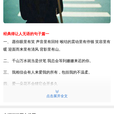
经典得让人无语的句子篇一
一、 愿你眼里有笑 声音里有回转 喉结的震动里有停顿 笑容里有
暖 迎面而来里有清风 背影里有山。
二、 千山万水就当是伏笔 我总会等到姗姗来迟的你。
三、 我相信会有人来爱我的所有，包括我的不温柔。
四、 爱一朵花不会猜它会开多久
五、 爱情不在于相互凝视， 而在于共同往外朝一个方向看
点击展开全文
六、 忽然不想再看见 你敷衍的那张脸