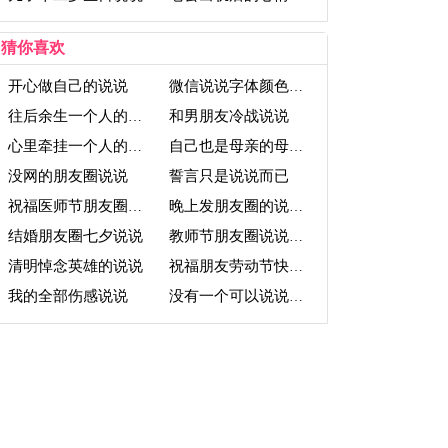
猜你喜欢
开心做自己的说说
微信说说字体颜色代码
和男朋友冷战说说
往后余生一个人的说说
心里牵挂一个人的说说
自己也是母亲的母亲节说说
没网的朋友圈说说
誓言只是说说而已
祝福医师节朋友圈说说
晚上发朋友圈的说说短句
结婚朋友圈七夕说说
教师节朋友圈说说大全
清明悼念英雄的说说
祝福朋友劳动节快乐的说说
我的全部伤感说说
没有一个可以说说话的