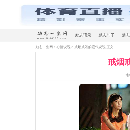
励志语录
励志句子
励志
励志一生网
>
心情说说
> 戒烟戒酒的霸气说说 正文
戒烟
时间