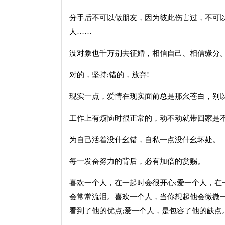
分手后不可以做朋友，因为彼此伤害过，不可
人……
没对象也千万别去征婚，相信自己、相信缘分
对的，坚持;错的，放弃!
现实一点，爱情在现实面前总是那幺苍白，别
工作上有烦恼时很正常的，动不动就带回家是
为自己活着没什幺错，自私一点没什幺坏处。
每一发奋努力的背后，必有加倍的赏赐。
喜欢一个人，在一起时会很开心;爱一个人，在
会常常流泪。喜欢一个人，当你想起他会微微
看到了他的优点;爱一个人，是包容了他的缺点。-