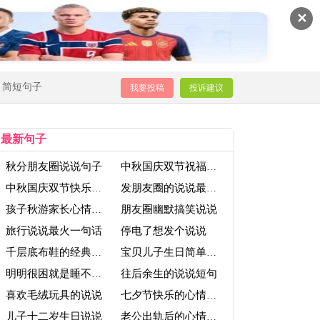
✕
简短句子
我要投稿
投诉建议
最新句子
秋分朋友圈说说句子
中秋国庆双节祝福语说说
中秋国庆双节快乐祝福说说
发朋友圈的说说最新说说
朋友圈幽默搞笑说说
孩子秋游家长心情说说
旅行说说最火一句话
停电了想发个说说
千层底布鞋的经典说说
宝贝儿子生日简单说说
往后余生的说说短句
明明很困就是睡不着的说说
喜欢毛绒玩具的说说
七夕节快乐的心情说说
儿子十二岁生日说说
老公出轨后的心情说说