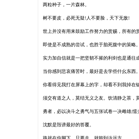
两粒种子，一片森林。
树不要皮，必死无疑!人不要脸，天下无敌!
世上并没有用来鼓励工作努力的赏赐，所有的
即使是不成熟的尝试，也胜于胎死腹中的策略
实力加自信就是一把坚韧不摧的利剑也是通往
当你感到悲哀痛苦时，最好是去学些什幺东西
你看得见我打在屏幕上的字，却看不到我掉在
须交有道之人，莫结无义之友。饮清静之茶，
勇者，必以决斗之勇气与五张试卷一决雌雄;懦
沈默是毁谤最好的答覆。
路就在你脚下，只要走，就能到达远方。