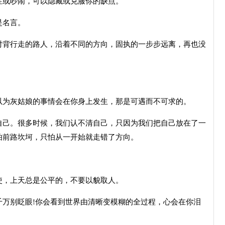
性或吵闹，可以隐藏或克服你的缺点。
是名言。
对背行走的路人，沿着不同的方向，固执的一步步远离，再也没
以为灰姑娘的事情会在你身上发生，那是可遇而不可求的。
自己。很多时候，我们认不清自己，只因为我们把自己放在了一
怕前路坎坷，只怕从一开始就走错了方向。
使，上天总是公平的，不要以貌取人。
千万别眨眼!你会看到世界由清晰变模糊的全过程，心会在你泪