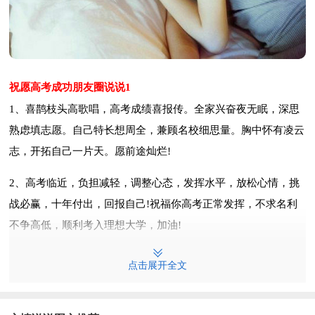
祝愿高考成功朋友圈说说1
1、喜鹊枝头高歌唱，高考成绩喜报传。全家兴奋夜无眠，深思
熟虑填志愿。自己特长想周全，兼顾名校细思量。胸中怀有凌云
志，开拓自己一片天。愿前途灿烂!
2、高考临近，负担减轻，调整心态，发挥水平，放松心情，挑
战必赢，十年付出，回报自己!祝福你高考正常发挥，不求名利
不争高低，顺利考入理想大学，加油!
3、种下希望，培育理想和未来。播洒汗水，浇灌梦想和成功。
点击展开全文
放松心态，缓解挫折和压力。不懈追求，收获幸福和快乐。愿你
考上理想的大学。祝高考成功。