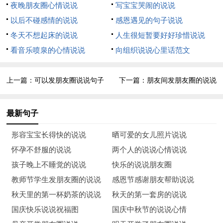
夜晚朋友圈心情说说
写宝宝哭闹的说说
场。千万不要紧张，放手一搏何妨。别管结果如何，至少无悔衷
以后不碰感情的说说
感恩遇见的句子说说
肠。祝你高考顺利，早日题名金榜!
冬天不想起床的说说
人生很短暂要好好珍惜说说
9、高考来临心莫慌，自信满满有力量，保证睡眠精力旺，打扮
看音乐喷泉的心情说说
向组织说说心里话范文
精神信心强，轻轻松松上战场，带好证件莫要忘，考试用品要精
良，祝你高考顺利，前程似锦!
上一篇：
可以发朋友圈说说句子
下一篇：
朋友间发朋友圈的说说
10、高考三要素，地点，牢牢记住，不知莫慌路，提前看看地形
最新句子
图;时间，清清楚楚，定点要准时，错过时间机会失;睡眠，确保
充足，避免紧张过度。祝你成功!
形容宝宝长得快的说说
晒可爱的女儿照片说说
怀孕不舒服的说说
两个人的说说心情说说
11、书海遨游十几载，今日考场见真章。从容应对不慌张，气定
孩子晚上不睡觉的说说
快乐的说说朋友圈
神闲平时样。妙手一挥锦绣成，才思敏捷无题挡。开开心心出考
教师节学生发朋友圈的说说
感恩节感谢朋友帮助说说
场，金榜题名美名扬。祝你高考凯旋!
秋天里的第一杯奶茶的说说
秋天的第一套房的说说
12、考场硝烟已淡去，心情愉悦好成绩。鲜花掌声要冷静，填报
国庆快乐说说祝福图
国庆中秋节的说说心情
志愿莫随意。热门虽然很给力，关键还是看兴趣。风水轮流十年