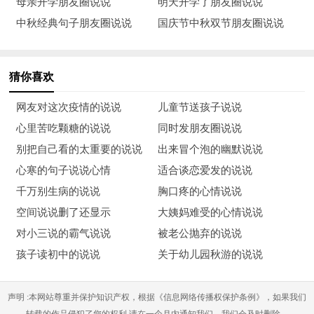
母亲开学朋友圈说说
明天开学了朋友圈说说
转，今年好运到你家。祝君心想事成!。
中秋经典句子朋友圈说说
国庆节中秋双节朋友圈说说
13、枝头喜鹊欢喜叫，金榜题名真骄傲。一家开怀乐淘淘，目标
远大志向高。跃入龙门家门耀，踏进学府再深造。锦绣前程一片
猜你喜欢
好，实现梦想心欢笑。愿你前途更加灿烂。
网友对这次疫情的说说
儿童节送孩子说说
14、拼搏在校园，流泪又流汗;检验在考场，自信上战场，答题
心里苦吃颗糖的说说
同时发朋友圈说说
沉着不能慌，奋笔疾书忙，平和心态装，成绩得优良，题名在金
别把自己看的太重要的说说
出来冒个泡的幽默说说
榜，实现了理想。祝高考顺利，实现理想。
心寒的句子说说心情
适合谈恋爱发的说说
千万别生病的说说
胸口疼的心情说说
15、考试铃声刚落音，考场之内静无声。笔走龙蛇写不停，认真
空间说说删了还显示
大姨妈难受的心情说说
审题不粗心。考场之外父母立，分分秒秒心愿盼。父母子女皆同
对小三说的霸气说说
被老公抛弃的说说
心，高考告捷笑颜开。祝高考取得好成绩!
孩子读初中的说说
关于幼儿园秋游的说说
祝愿高考成功朋友圈说说2
1、鲜花六月耀灿烂，捷报频频心花绽。好似春雨润心田，欢欣
声明 :本网站尊重并保护知识产权，根据《信息网络传播权保护条例》，如果我们
鼓舞把歌唱。考取功名上金榜，恩师同窗都夸奖。名校学府长才
转载的作品侵犯了您的权利,请在一个月内通知我们，我们会及时删除。