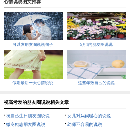
心情说说图文推荐
4、金榜题名喜讯传，亲朋好友都喜欢。真诚祝福询志愿，志向
远大专业选。艳阳高照天灿烂，努力奋斗不畏艰。有朝一日宏图
展，梦想实现开笑颜。祝心想事成!
5、午休惊得敲门叫，忽闻同学把喜报。咱俩榜示前后靠，特来
可以发朋友圈说说句子
5月1的朋友圈说说
磋商志愿报。热门给力不实效，名校专长不粘靠。学好专业辉煌
耀，驾驶银燕空中翱。祝壮志凌云!
6、放平心态应战，仔细认真答题，保持自信满满，维持良好心
态，保证充足睡眠，定能旗开得胜，全国高考日，愿你超能发
假期最后一天心情说说
这些年致自己的说说
挥，金榜题名，走向自己梦想的大学!
7、金榜题名心情好，亲朋好友都骄傲。填写志愿煞费心，认真
祝高考发的朋友圈说说相关文章
考虑才填报。兴趣专业应第一，莫赶潮流报热门。心中怀有凌云
志，只待他日创辉煌。祝心想事成!
祝自己生日朋友圈说说
女儿对妈妈暖心的说说
微商励志朋友圈说说
幼师不容易的说说
8、考场不是战场，让心保持平常。自信不要怯场，记得冷静登