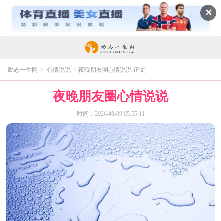
✕
励志一生网
>
心情说说
> 夜晚朋友圈心情说说 正文
夜晚朋友圈心情说说
时间：2026-08-09 05:55:11