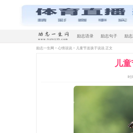
励志语录
励志句子
励志
励志一生网
>
心情说说
> 儿童节送孩子说说 正文
儿童
时间