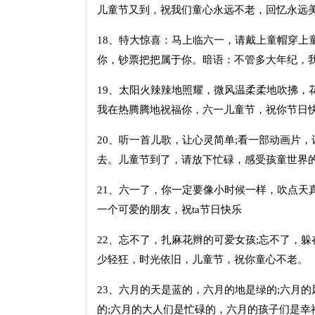
儿童节又到，祝我们童心永远不老，回忆永远美
18、特大惊喜：马上临六一，请戴上童帽穿上
你，钞票把把属于你。暗语：不管多大年纪，我
19、太阳火辣辣地照耀，微风温柔柔地吹拂，
我在热腾腾地祝福你，六一儿童节，祝你节日快
20、听一首儿歌，让心灵简单;看一部动画片，
去。儿童节到了，请放下忙碌，感受孩童世界
21、六一了，你一定要像小时候一样，吹点天
一个可爱的朋友，祝ta节日快乐
22、忘不了，扎麻花辫的可爱女孩;忘不了，躲
少轻狂，时光依旧，儿童节，祝你童心不老。
23、六月的天是蓝的，六月的地是绿的;六月
的;六月的大人们是忙碌的，六月的孩子们是幸福