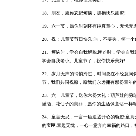
17、儿童节了，祝你快乐美好!
18、朋友，愿你忘记烦恼，拥抱快乐甜蜜!
19、六一节，愿你时刻怀有纯真童心，无忧无
20、祝：儿童节节日快乐!乖，不要哭，笑一个
21、烦恼时，学会自我解脱;困难时，学会自我
学会自我老小。儿童节了，祝你快乐美好!
22、岁月无声的悄悄滑过，时间总在不经意间
节，我们共同祝愿，愿我们永远拥有那份童年的
23、六一儿童节，送你六份大礼：葫芦娃的勇
潇洒、花仙子的美丽，愿你的生活像童话一样精
24、童言无忌，一言一语追逐开心的轨迹;童
的宝匣;童趣无忧，一心一意奔向幸福的路口，