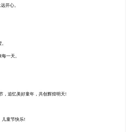
永远开心。
蜜。
康每一天。
童节，追忆美好童年，共创辉煌明天!
，儿童节快乐!