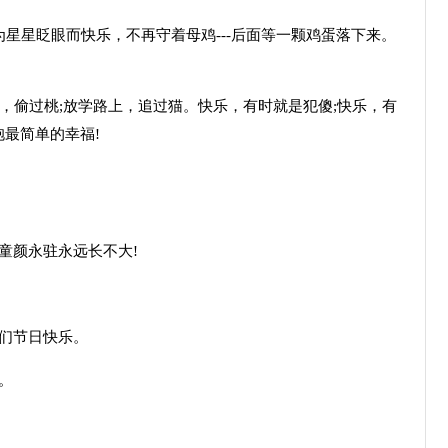
为星星眨眼而快乐，不再守着母鸡---后面等一颗鸡蛋落下来。
里，偷过桃;放学路上，追过猫。快乐，有时就是犯傻;快乐，有
最简单的幸福!
童颜永驻永远长不大!
们节日快乐。
。