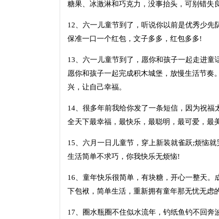
糖果、冰激淋和巧克力，没事抬头，可别错失良
12、六一儿童节到了，听说你以前是优秀少先
保准一口一个红包，文子多多，红包多多!
13、六一儿童节到了，愿你和孩子一起走进童
愿你和孩子一起完成积木城堡，放慢生活节奏
兴，让自己幸福。
14、很多年前我给你发了一条短信，因为祝福
全天下最幸福，最快乐，最聪明，最可爱，最美
15、六月一日儿童节，穿上新装就雀跃;烦恼就
生活简单不求巧，你我快乐无烦恼!
16、童年快乐很简单，有块糖，开心一整天。
下包袱，简单生活，重新拥有童年那无忧无虑的
17、圈水瓶圈不住似水流年，钓纸鱼钓不回奔