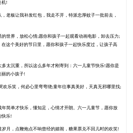
机!
队，老板让我补发红包，我走不开，特派忠厚蚊子一批前去，
话的世界，放松心情;愿你和孩子一起观看动画电影，卸去压力;
。在这个美好的节日里，愿你和孩子一起快乐度过，让孩子高
太多太沉重，所以这么多年才刚寄到：六一儿童节快乐!愿你是
丽的小孩子!
哭欢乐笑，何必心里弯弯绕;童年往事真美好，天真无邪哪里找;
成年简单才快乐，懂知足，心情才开朗。六一儿童节，愿你放
快乐!
波岁月，点鞭炮点不响曾经的嬉闹，糖果票兑不回儿时的欢笑!