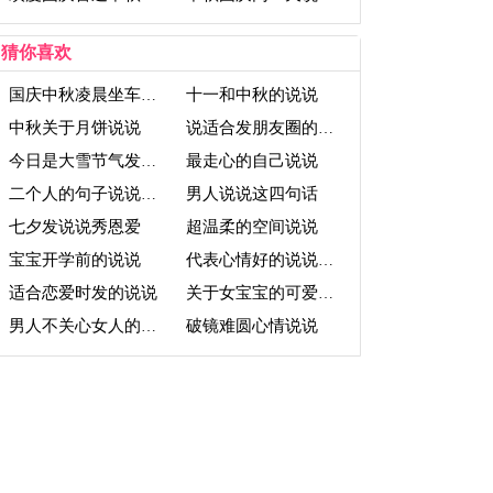
猜你喜欢
十一和中秋的说说
国庆中秋凌晨坐车回家说说
中秋关于月饼说说
说适合发朋友圈的说说
最走心的自己说说
今日是大雪节气发说说
男人说说这四句话
二个人的句子说说心情
七夕发说说秀恩爱
超温柔的空间说说
宝宝开学前的说说
代表心情好的说说句子
适合恋爱时发的说说
关于女宝宝的可爱说说
破镜难圆心情说说
男人不关心女人的说说