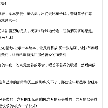
妙!
童衣，拿本安徒生童话集，出门去吃童子鸡，善财童子在等
就过六一!
花儿甜蜜蜜地绽放，祝福忙碌碌地传递，短信滴答答地想起。
乐无比!
让心情放松;读一本绘本，让灵魂释放;买一张贴画，让快节奏退
的美丽，让自己重新找回那份曾经的而美丽。
真的牛皮，吃点无营养的零食，唱首不着调的歌谣，然后问候
在草丛中的蚂蚱和天上的风筝;忘不了，那些流年那些歌;曾经年
的风是柔的，六月的阳光是暖的;六月的花是香的，六月的歌是甜
快乐的!祝六一节快乐!