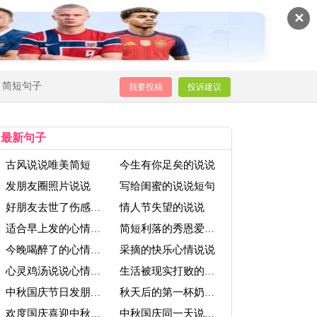
✕
简短句子
我要投稿
投诉建议
最新句子
古风说说唯美简短
今生有你足矣的说说
发朋友圈照片说说
写给闺蜜的说说短句
情人节失望的说说
好朋友去世了伤感说说
适合早上发的心情说说
简短利落的秀恩爱说说
采摘的快乐心情说说
今晚喝醉了的心情说说
心灵鸡汤说说心情短句
生活被现实打败的说说
中秋国庆节日发朋友圈说说
秋天后的第一杯奶茶的说说
欢度国庆喜迎中秋说说
中秋国庆同一天说说简短