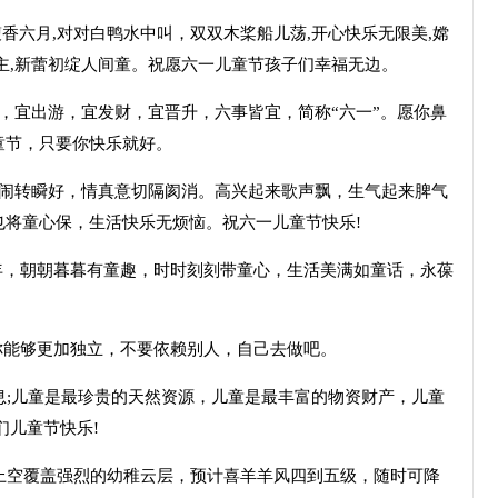
香六月,对对白鸭水中叫，双双木桨船儿荡,开心快乐无限美,嫦
主,新蕾初绽人间童。祝愿六一儿童节孩子们幸福无边。
，宜出游，宜发财，宜晋升，六事皆宜，简称“六一”。愿你鼻
童节，只要你快乐就好。
闹闹转瞬好，情真意切隔阂消。高兴起来歌声飘，生气起来脾气
也将童心保，生活快乐无烦恼。祝六一儿童节快乐!
年，朝朝暮暮有童趣，时时刻刻带童心，生活美满如童话，永葆
你能够更加独立，不要依赖别人，自己去做吧。
息;儿童是最珍贵的天然资源，儿童是最丰富的物资财产，儿童
们儿童节快乐!
上空覆盖强烈的幼稚云层，预计喜羊羊风四到五级，随时可降