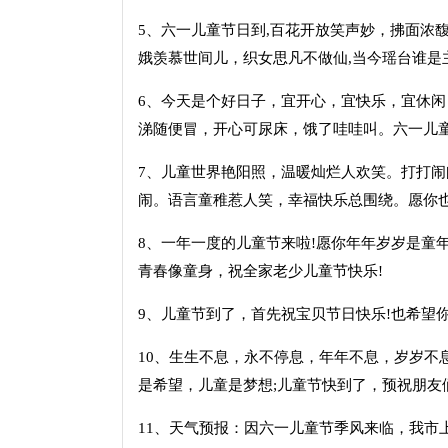
5、六一儿童节日到,百花开放笑声妙，拂面浓馥
娥羡慕世间儿，织女思凡不做仙,当今瑶台谁是
6、今天是个好日子，宜开心，宜快乐，宜休闲
涕随便冒，开心可尿床，饿了哇哇叫。六一儿
7、儿童世界艳阳照，温暖灿烂人欢笑。打打
闹。语言童稚惹人笑，幸福快乐总围绕。愿你
8、一年一度的儿童节来啦!愿你年年岁岁是童
青春像童身，祝全家老少儿童节快乐!
9、儿童节到了，首先祝宝贝节日快乐!也希望
10、生生不息，永不停息，年年不息，岁岁不
是希望，儿童是梦想;儿童节快到了，预祝朋友
11、天气预报：因六一儿童节季风来临，我市