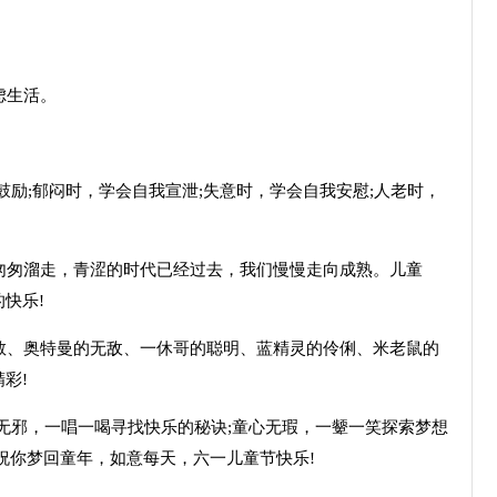
虑生活。
!
鼓励;郁闷时，学会自我宣泄;失意时，学会自我安慰;人老时，
匆匆溜走，青涩的时代已经过去，我们慢慢走向成熟。儿童
快乐!
敢、奥特曼的无敌、一休哥的聪明、蓝精灵的伶俐、米老鼠的
彩!
真无邪，一唱一喝寻找快乐的秘诀;童心无瑕，一颦一笑探索梦想
祝你梦回童年，如意每天，六一儿童节快乐!