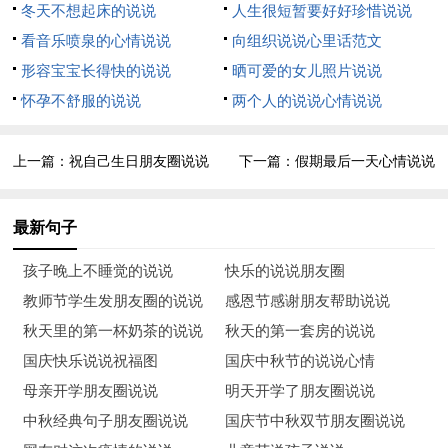
14、好运不会总是降临在你身上，你的努力是唯一能让你站住脚
冬天不想起床的说说
人生很短暂要好好珍惜说说
跟的依靠。
看音乐喷泉的心情说说
向组织说说心里话范文
形容宝宝长得快的说说
晒可爱的女儿照片说说
15、生活，需要追求；梦想，需要坚持；生命，需要珍惜；但人
怀孕不舒服的说说
两个人的说说心情说说
生的路上，更需要坚强。
16、不努力，以后婚纱都是租的。
上一篇：
祝自己生日朋友圈说说
下一篇：
假期最后一天心情说说
17、无论做什么事，重在坚持，别惧怕失败。都说失败是成功
最新句子
***。你追求她娃，当然要笑对***。
孩子晚上不睡觉的说说
快乐的说说朋友圈
18、永远热情，永远快乐。你要的生活，只能自己给自己。
教师节学生发朋友圈的说说
感恩节感谢朋友帮助说说
19、世界是真的，付出都是值得的。
秋天里的第一杯奶茶的说说
秋天的第一套房的说说
国庆快乐说说祝福图
国庆中秋节的说说心情
20、当你还能给予的时候别轻言放弃。只要你不放弃，就有无限
母亲开学朋友圈说说
明天开学了朋友圈说说
可能。
中秋经典句子朋友圈说说
国庆节中秋双节朋友圈说说
21、亲爱的你，前路迷茫而艰辛，愿你能披荆斩棘，无所畏惧，