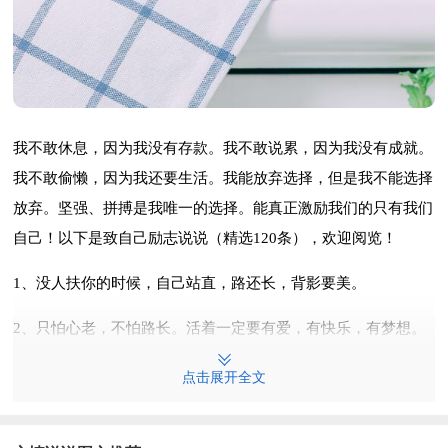
我不敢休息，因为我没有存款。我不敢说累，因为我没有成就。
我不敢偷懒，因为我还要生活。我能放弃选择，但是我不能选择
放弃。坚强、拼搏是我唯一的选择。能真正激励我们的只有我们
自己！以下是致自己励志说说（精选120条），欢迎阅览！
1、没人扶你的时候，自己站直，路还长，背影要美。
2、只怕心老，不怕路长。活着一定要有爱，有快乐，有梦想。
3、没有一种困难，是成为你放弃的理由。
点击展开全文
4、正当壮年，怎能暮气沉沉；台风口上，何不迎风飞翔。