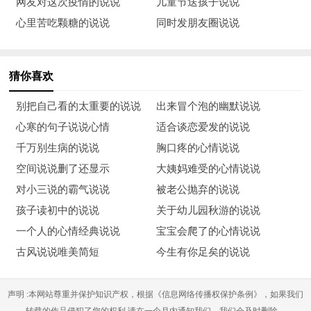
网友对这次疫情的说说
儿童节送孩子说说
勇敢前行。
心里苦吃颗糖的说说
同时发朋友圈说说
22、努力过的人总是最美的，即使最后她没赢，至少不会骗了自
己。
猜你喜欢
23、每件事情都必须有一个期限，否则，大多数人都会有多少时
别把自己看的太重要的说说
出来冒个泡的幽默说说
间就花掉多少时间。
心寒的句子说说心情
适合谈恋爱发的说说
千万别生病的说说
胸口疼的心情说说
24、谁若游戏人生，他就一事无成；谁不主宰自己，永远是一个
空间说说删了还显示
大姨妈难受的心情说说
奴隶。
对小三说的霸气说说
被老公抛弃的说说
25、有理想在的地方，地狱就是天堂。有希望在的地方，痛苦也
孩子读初中的说说
关于幼儿园秋游的说说
成欢乐。
一个人的心情经典说说
宝宝会爬了的心情说说
古风说说唯美简短
今生有你足矣的说说
26、记住：你是你生命的船长；走自己的路，何必在乎其它。
27、不去追逐，永远不会拥有。不往前走，永远原地停留。
声明 :本网站尊重并保护知识产权，根据《信息网络传播权保护条例》，如果我们
转载的作品侵犯了您的权利,请在一个月内通知我们，我们会及时删除。