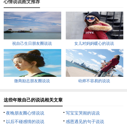
心情说说图文推荐
5、何必站在回忆里不肯出去，阳光还在外面等着你。
6、活着就意味着必须要做点什么，请好好努力。
7、别放弃太早，咬牙撑过，才有回忆的价值。
8、把自己过得像王后，你才能吸引国王。你是怎么样的人，就
祝自己生日朋友圈说说
女儿对妈妈暖心的说说
会吸引什么样的人。
9、充沛的精力加上顽强的决心，曾经创造出许多奇迹。
10、我们的人生必须励志，不励志就仿佛没有灵魂。
微商励志朋友圈说说
幼师不容易的说说
11、拼尽全力，逼自己优秀一把，青春已所剩不多。
这些年致自己的说说相关文章
12、最孤独的时光，会塑造最坚强的自己。
夜晚朋友圈心情说说
写宝宝哭闹的说说
13、永远都不要放弃自己，勇往直前，直至成功！
以后不碰感情的说说
感恩遇见的句子说说