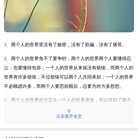
1、两个人的世界里没有了秘密，没有了欺骗，没有了痛苦。
2、两个人的世界免不了要争吵，两个人的世界两个人要懂得忍
让，也要懂得包容；一个人的世界从来就没有烦恼，而两个人的
世界有许多烦恼，不过烦恼可以两个人共同承担；一个人的世界
不必顾虑许多，而两个人要思前顾后，总要为对方多想想。
3、两个人的世界也注定从一个人的世界变来，所以等到了两个
人的世界，就不要再像一个人一样生活。
点击展开全文
4、两个人的世界总会甜甜蜜蜜，总希望日子过的再慢些。一个
人的时候总是搞不懂思念的、痛苦真正含义，等到有了两个人的