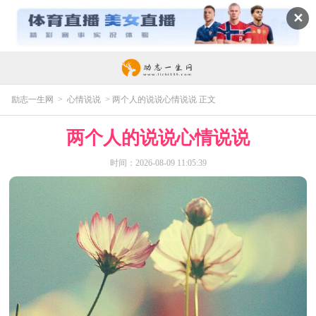
✕
励志一生网
>
心情说说
> 两个人的说说心情说说 正文
两个人的说说心情说说
时间：2026-08-09 11:05:39