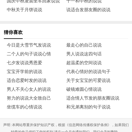
国庆中秋凌晨坐车回家说说
十一和中秋的说说
25、我知道我身上有很多你无法忍受的优点，所以请你好好反省
中秋关于月饼说说
说适合发朋友圈的说说
一下自己。
26、想要走得快，就单独上路;想要走得远，就结伴同行。
猜你喜欢
27、也不知道这么好看的我，以后会便宜谁。
今日是大雪节气发说说
最走心的自己说说
28、用力呼吸。就能创造奇迹，没死就别把自己当废物!
二个人的句子说说心情
男人说说这四句话
七夕发说说秀恩爱
超温柔的空间说说
29、有什么过不去的坎呢，何况我的腿还那么长。
宝宝开学前的说说
代表心情好的说说句子
30、在这一年里总会有那么几天的日子，出门口袋没钱，在家没
适合恋爱时发的说说
关于女宝宝的可爱说说
事太闲
男人不关心女人的说说
破镜难圆心情说说
努力的说说大全致自己
适合情人节发的朋友圈说说
31、只要瘦穿什么都百搭 胖了穿什么都白搭。
坐缆车的心情说说
和兄弟离别的句子说说
32、执子之手，方知子丑，泪流满面，子不走我走!
声明 :本网站尊重并保护知识产权，根据《信息网络传播权保护条例》，如果我们
33、注定要走远的人硬拉到你身旁也不会太快活
转载的作品侵犯了您的权利,请在一个月内通知我们，我们会及时删除。