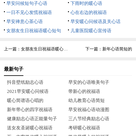
早安问候短句子心语
下雨时的暖心语
8、除夕夜要到了，我怕我的祝福，没有悍马的力度，奔驰
一日不见心发慌祝福语
心在右边的祝福语
的速度，宝马的气度，法拉利的风度，去挤上短信的高速路！只
早安禅意心茶心语
早安暖心问候语及关心话
有让祝福提前上路。新年快乐！
女朋友生日祝福语暖心短句
儿童医院暖心宣传语
9、送走小年的热闹，迎来除夕的欢笑；团圆夜里笑开颜，
上一篇：
女朋友生日祝福语暖心三年
下一篇：
新年心语简短的
团团圆圆闹大年；难忘今宵心情暖，送你祝福不会变；愿你美丽
似春花艳，健康生活香香甜，财源比天还要宽，幸福安康恒久
最新句子
远；除夕到，愿你全家团聚喜上眉梢！
抖音壁纸励志心语
早安的心语唯美句子
10、除夕夜，阖家欢，愿君：百事可乐！万事芬达！天天娃
2021早安暖心问候语
带新心的祝福语
哈哈！月月乐百事！年年高乐高！心情似雪碧！永远都醒目！新
暖心简谱语心唱的
幼儿教育心语简短
年快乐！
新年带心的四字祝福语
早安祝福心语动漫图
11、欢乐祥和除夕夜，神州大地闹团圆；饺子下锅快乐炸，
健康励志心语正能量句子
三八节经典励志心语
鞭炮点燃平安绽；辞去旧岁迎新年，迎来一年好运气；温馨可口
送女友圣诞暖心祝福语
考研暖心祝福语
年夜饭，万家团圆展笑颜；祝福朋友合家欢，幸福美满乐逍遥。