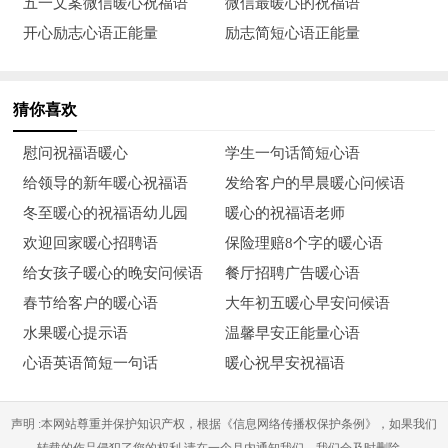
五一文案微信暖心祝福语
微信最暖心的祝福语
开心励志心语正能量
励志简短心语正能量
12、除夕到，祝福送到，祝你把过去一年的烦恼连根
拔“除”，“洗”尽忧愁，让幸福快乐永驻心田；祝你把周身的晦
气，霉气全部赶“出”，让“喜”气，运气，福气常常围绕；祝你除
猜你喜欢
夕之夜，“处处”开心，“处处”如意，吉祥。
慰问祝福语暖心
学生一句话简短心语
13、除夕到，真热闹，家家户户放鞭炮，赶走晦气和烦恼，
给领导的新年暖心祝福语
发给客户的早晨暖心问候语
迎来好运和欢笑，愿你吉祥如意福星照，幸福团圆日子俏，健康
冬至暖心的祝福语幼儿园
暖心的祝福语老师
平安身边绕，添福添财心情好！
欢迎回家暖心招聘语
保险理赔8个字的暖心语
给女孩子暖心的晚安问候语
餐厅招聘广告暖心语
14、除夕要来到，祝福声声来报到：愿快乐常伴你左右，好
春节给客户的暖心语
大年初五暖心早安问候语
运平安在前后，幸福甜蜜绕心头，成功紧紧握在手，烦恼忧愁都
水果暖心提示语
温馨早安正能量心语
赶走。祝除夕快乐！新的一年大丰收。
心语英语简短一句话
暖心祝早安祝福语
15、新年的钟声即将敲响，2022即将拉开序幕。过去的一
年我们风雨同舟，换来业绩攀高；新的一年我们要再接再厉，把
声明 :本网站尊重并保护知识产权，根据《信息网络传播权保护条例》，如果我们
辉煌创造。愿各位身体健康，阖家幸福！
转载的作品侵犯了您的权利,请在一个月内通知我们，我们会及时删除。