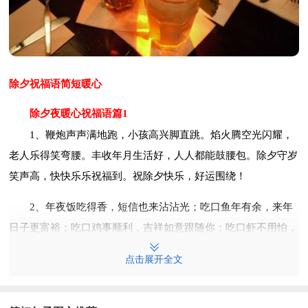
除夕祝福语简短暖心
除夕夜暖心祝福语篇1
1、鞭炮声声满地跑，小孩高兴脚直跳。焰火腾空光闪耀，
老人乐得笑弯腰。丰收年月生活好，人人都能鼓腰包。除夕守岁
笑声高，快快乐乐祝福到。祝除夕快乐，好运围绕！
2、年夜饭吃得香，短信也来沾沾光；吃口鱼年有余，来年
日子更富裕；吃口鸡事顺利，吉祥如意跟随你；吃口虾不用怕，
霉运病魔全倒下。除夕快乐！
点击展开全文
3、除夕夜，幸福年，全家和乐融融享团圆；挂灯笼，贴春
联，福到家中乐不完；包水饺，蒸年糕，有滋有味心里甜；看春