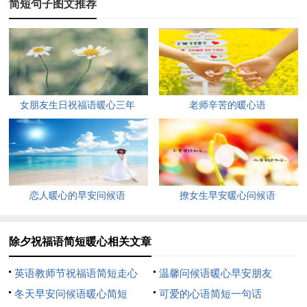
简短句子图文推荐
晚，燃烟花，红红火火又一年。除夕夜，愿大家快快乐乐！
4、除夕之夜，鞭炮齐鸣，欢歌笑语，恭贺新禧，愿君好
运，万事如意，新春快乐，吉祥平安，鼠年幸福，健康顺心，心
想事成，万事大吉！
女朋友生日祝福语暖心三年
老师辛苦的暖心语
5、天增岁月人增寿，春满乾坤福满门；一家和气又喜气，
美满幸福和团圆。除夕的钟声敲响了，新的一年到来了，朋友，
祝你和家人新年快乐，幸福美满！
6、大年三十吃水饺，保你一年不感冒。大年三十放鞭炮，
恋人暖心的早安问候语
撩女生早安暖心问候语
最少十年没烦恼。除夕之夜收祝福，从此有甜没有苦。幸运女神
家里住，就算赌钱也不输。除夕快乐，岁岁平安！
除夕祝福语简短暖心相关文章
7、除夕到，请把心情调到开心频道，美好的日子快乐逍
英语教师节祝福语简短走心
温馨问候语暖心早安朋友
遥。请把温馨拉到团聚时刻，举杯共庆团圆乐呵呵。请把我衷心
冬天早安问候语暖心简短
可爱的心语简短一句话
的祝福带上，愿你一生幸福安康。