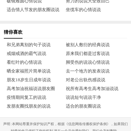
破镜难圆心情说说
努力的说说大全致自己
有人都不拿我当回事的时，我一定得瞧得上自己。这就是淡定，
适合情人节发的朋友圈说说
坐缆车的心情说说
这就是从容。
2. 青春就是这样，不听劝，瞎折腾，享过福，吃过苦，玩过票，
猜你喜欢
碰过壁，使劲折腾，折腾累了，才发现自己转了一个大圈儿，却
又回到了原地。可是，却从不后悔，也并不埋怨，因为不转这个
和兄弟离别的句子说说
被别人敷衍的经典说说
圈儿，我可能永远都不知道原地在哪里。
戒烟戒酒的霸气说说
原来我们都是过客说说
看红叶的心情说说
脚受伤的说说心情说说
3. 生命中遇到的问题，都是为您量身定做的。
晒全家福照片简单说说
去一个地方的发表说说
4. 人生旅途中，大家都在忙着认识各种人，以为这是在丰富生
朋友18岁生日成年说说
对老公出轨伤感说说
命。可最有价值的遇见，是在某一瞬间，重遇了自己，那一刻您
高考加油祝福说说朋友圈
祝所有高考生高考加油说说
才会懂：走遍世界，也不过是为了找到一条走回内心的路。
疫情期间复工的说说
说说短句说说干净
发朋友圈找朋友的说说
适合的朋友圈说说
5. 没有恰到好处的旅程，只有恰如其分的心情。
6. 一个人真正的强大，并非看他能做什么，而是看他能承担什
声明 :本网站尊重并保护知识产权，根据《信息网络传播权保护条例》，如果我们
转载的作品侵犯了您的权利,请在一个月内通知我们，我们会及时删除。