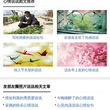
心情说说图文推荐
独就是救赎。
5. 两个人之间最好的感觉就是，表面相互嫌弃，心中不离不弃。
6. 真正的弱者，就是只能对最亲近的人发脾气，却没有办法控制
自己的情绪的人。
写给闺蜜的说说短句
好朋友去世了伤感说说
7. 出门在外，不论别人给您热脸还是冷脸，都没关系。外面的世
界，尊重的是背景、而非人本身。朋友之间，不论热脸还是冷
脸，也都没关系。真正的交情，交得是内心、而非脸色。不必过
于在意人与人之间一些表面的情绪。挚交之人不需要、泛交之人
情人节失望的说说
适合早上发的心情说说
用不着。"情绪"这东西，您不在乎，它就伤不到您!
8. 最好的关系，是相互了解，又彼此自由。
发朋友圈照片说说相关文章
9. 您妈问您怎么用手机时别抱怨，她曾经教您怎么用勺子。
简短利落的秀恩爱说说
今晚喝醉了的心情说说
采摘的快乐心情说说
心灵鸡汤说说心情短句
10. 别光迷恋爱情，人品比这更重要。爱情是暂时的，人品是永