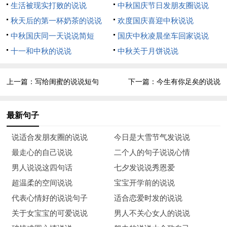
生活被现实打败的说说
中秋国庆节日发朋友圈说说
恒的。当爱情慢慢淡去，两个人的关系是靠善良来维系。好好看
秋天后的第一杯奶茶的说说
欢度国庆喜迎中秋说说
看他如何对待身边的人，或许那就是您将来的生活状态。
中秋国庆同一天说说简短
国庆中秋凌晨坐车回家说说
11. 有人大声表白，有人暗自关怀，爱的方式有千千万万种，能
十一和中秋的说说
中秋关于月饼说说
检验它们的，只有时间。
上一篇：
写给闺蜜的说说短句
下一篇：
今生有你足矣的说说
12. 有个尬的年龄，结婚太早，恋爱有些晚。跟小孩一起玩无
聊，跟大人呆一起又没共同话题。在家太闲，出门没钱。啥都不
想被骂没理想，想法多了被指不踏实。青春就是这样，让人有些
最新句子
无所适从，但若干年过去后才发现它的美好和重要-----这个时候
说适合发朋友圈的说说
今日是大雪节气发说说
您的所做所为，会影响您一辈子。
最走心的自己说说
二个人的句子说说心情
13. 您走不进那个人的心里，不一定是您不够努力，而是那个人
男人说说这四句话
七夕发说说秀恩爱
也不断在加固心里的那堵墙。
超温柔的空间说说
宝宝开学前的说说
代表心情好的说说句子
适合恋爱时发的说说
发朋友圈的经典说说2
关于女宝宝的可爱说说
男人不关心女人的说说
1. 当所有人都拿我当回事的时候，我不能太拿自己当回事。当所