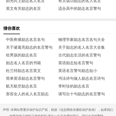
阳光向上励志名人名言
有关成功励志的名人名言
我有限的生命投入到无限的为人民服务之中去！——雷锋
英文有关励志的名言
适合高中的励志名言警句
19、生命永远不像我们想像的那样好，但也不会像我们想像
的那样糟。——莫泊桑
猜你喜欢
20、我要扼住命运的咽喉，它妄想使我屈服，这绝对办不
中医疼痛励志名言名句
物理学家励志名言名句大全
到。生活就是这样美好，活他一千辈子吧！——贝多芬
关于诸葛亮励志的名言警句
关于励志的名人名言大全集
21、人的差异在于业余时间。——爱因斯坦
给男孩的励志名言
古代励志生活的名言警句
励志名人名言的书籍
英语励志短名言警句
22、世界上最宽阔的是海洋，比海洋更宽阔的`是天空，比
杜兰特励志名言英文
英语名言警句励志短小
天空更宽阔的是人的胸怀。——雨果
简单英语励志名言警句
书法诗句做人励志名言诗句
23、衡量一个人的真正品格，是看他在知道没人看见的时候
航天航空励志名言
李时珍的励志名言
干些什么。——孟德斯鸠
形容女人的名人名言励志
请写出十句励志的名言警句
24、读一本好书，就是和许多高尚的人谈话。——歌德
声明 :本网站尊重并保护知识产权，根据《信息网络传播权保护条例》，如果我们
25、天才是百分之二的灵感，百分之九十八的汗水。——爱
转载的作品侵犯了您的权利,请在一个月内通知我们，我们会及时删除。