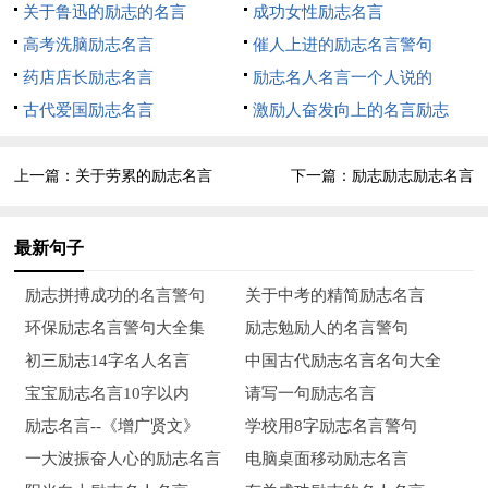
关于鲁迅的励志的名言
成功女性励志名言
12、你若要喜爱你自己的价值，你就得给世界创造价值。
高考洗脑励志名言
催人上进的励志名言警句
——歌德
药店店长励志名言
励志名人名言一个人说的
古代爱国励志名言
激励人奋发向上的名言励志
13、时间像海绵里的水，只要你愿意挤，总还是有的。——
鲁迅
上一篇：
关于劳累的励志名言
下一篇：
励志励志励志名言
14、老吾老以及人之老，幼吾幼以及人之幼。——孟子
最新句子
15、富贵不能淫，贫贱不能移，威武不能屈，此之谓大丈
夫。——孟子
励志拼搏成功的名言警句
关于中考的精简励志名言
环保励志名言警句大全集
励志勉励人的名言警句
16、业精于勤，荒于嬉；行成于思，毁于随。——韩愈
初三励志14字名人名言
中国古代励志名言名句大全
17、三人行，必有我师焉，择其善者而从之，其不善者而改
宝宝励志名言10字以内
请写一句励志名言
之。——孔子
励志名言--《增广贤文》
学校用8字励志名言警句
一大波振奋人心的励志名言
电脑桌面移动励志名言
18、人的生命是有限的，可是为人民服务是无限的，我要把