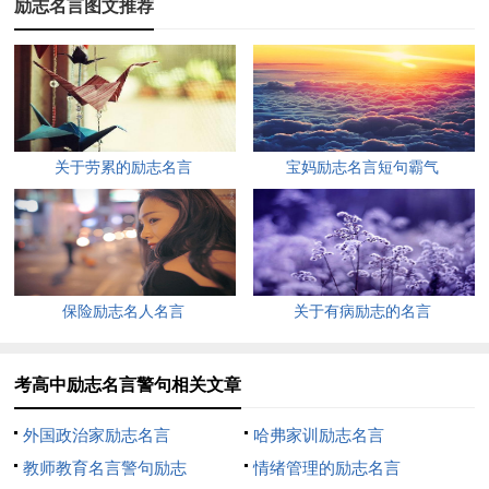
励志名言图文推荐
5、要散布阳光到别人心里，先得自己心里有阳光。——罗
曼·罗兰
6、少壮不努力，老大徒伤悲。——乐府《长歌行》
7、有志者，事竟成，破釜沉舟，百二秦关终属楚；苦心人
关于劳累的励志名言
宝妈励志名言短句霸气
天不负，卧心尝胆，三千越甲可吞吴。——薄龄
8、学无止境。——荀子
9、已所不欲，勿施于人。——孔子
保险励志名人名言
关于有病励志的名言
10、天将降大任于斯人也，必先苦其心志，劳其筋骨，饿其
体肤，空乏其身，行拂乱其所为；所以动心忍性，曾益其所不
考高中励志名言警句相关文章
能。——孟子
外国政治家励志名言
哈弗家训励志名言
11、美是到处都有的，对于我们的眼睛，不是缺少美，而是
教师教育名言警句励志
情绪管理的励志名言
缺少发现。——罗丹