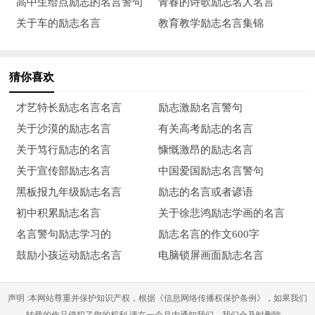
高中生给点励志的名言警句
青春的诗歌励志名人名言
关于车的励志名言
教育教学励志名言集锦
18、如烟往事俱忘却，心底无私天地宽。——陶铸
19、生活真象这杯浓酒，不经三番五次的提炼呵，就不会这
猜你喜欢
样可口!——郭小川
才艺特长励志名言名言
励志激励名言警句
20、人生的价值，即以其人对于当代所做的工作为尺度。
关于沙漠的励志名言
有关高考励志的名言
——徐玮
关于笃行励志的名言
慷慨激昂的励志名言
21、富贵不淫贫贱乐，男儿到此是豪雄。——程颢
关于宣传部励志名言
中国爱国励志名言警句
黑板报九年级励志名言
励志的名言或者谚语
22、逆境给人宝贵的磨炼机会。只有经得起环境考验的人，
初中积累励志名言
关于徐悲鸿励志学画的名言
才能算是真正的强者。自古以来的伟人，大多是抱着不屈不挠的
名言警句励志学习的
励志名言的作文600字
精神，从逆境中挣扎奋斗过来的。——松下幸之助
鼓励小孩运动励志名言
电脑锁屏画面励志名言
23、路是脚踏出来的，历史是人写出来的。人的每一步行动
都在书写自己的历史。——吉鸿昌
声明 :本网站尊重并保护知识产权，根据《信息网络传播权保护条例》，如果我们
转载的作品侵犯了您的权利,请在一个月内通知我们，我们会及时删除。