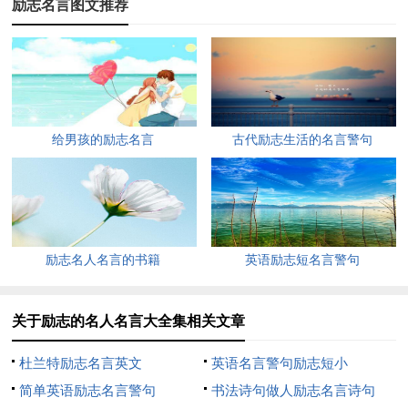
励志名言图文推荐
4、坚强的信念能赢得强者的心，并使他们变得更坚强。
——白哲特
5、流水在碰到底处时才会释放活力。——歌德
给男孩的励志名言
古代励志生活的名言警句
6、那脑袋里的智慧，就像打火石里的火花一样，不去打它
是不肯出来的。——莎士比亚
7、多数人都拥有自己不了解的能力和机会，都有可能做到
未曾梦想的事情。——戴尔·卡耐基
励志名人名言的书籍
英语励志短名言警句
8、勿问成功的秘诀为何，且尽全力做你应该做的事吧。
——美华纳
关于励志的名人名言大全集相关文章
9、苦难有如乌云，远望去但见墨黑一片，然而身临其下时
杜兰特励志名言英文
英语名言警句励志短小
不过是灰色而已。——里希特
简单英语励志名言警句
书法诗句做人励志名言诗句