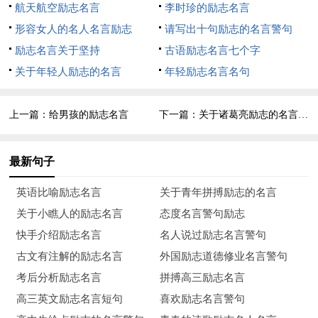
10、幸运并非没有恐惧和烦恼;厄运也决非没有安慰和希
航天航空励志名言
李时珍的励志名言
望。——培根
形容女人的名人名言励志
请写出十句励志的名言警句
励志名言关于坚持
古语励志名言七个字
11、不幸可能成为通向幸福的桥梁。——日本谚语
关于年轻人励志的名言
年轻励志名言名句
12、苦难磨炼一些人，也毁灭另一些人。——富勒
上一篇：
给男孩的励志名言
下一篇：
关于诸葛亮励志的名言警句
13、烈火试真金，逆境试强者。——塞内加
14、人生犹如一本书，愚蠢者草草翻过，聪明人细细阅读。
最新句子
为何如此.因为他们只能读它一次。——保罗
英语比喻励志名言
关于青年拼搏励志的名言
15、过去属于死神，未来属于你自己。——雪莱
关于小瞧人的励志名言
态度名言警句励志
快手介绍励志名言
名人说过励志名言警句
16、不要慨叹生活的痛苦!慨叹是弱者。——高尔基
古文有注解的励志名言
外国励志道德修业名言警句
17、不应当急于求成，应当去熟悉自己的研究对象，锲而不
考后分析励志名言
拼搏高三励志名言
舍，时间会成全一切。凡事开始最难，然而更难的是何以善终。
高三英文励志名言短句
喜欢励志名言警句
——莎士比亚