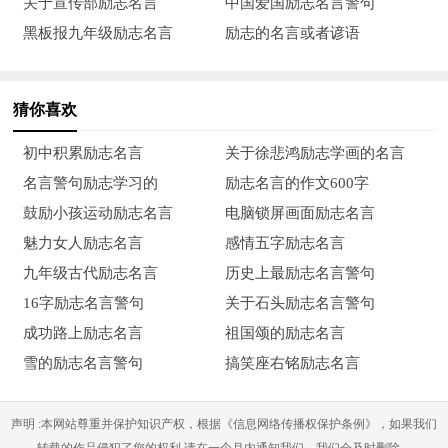
关于宣传部励志名言
中国爱国励志名言警句
29、花阴重叠香风细，庭院深沉淡月明。——《王实甫》
黑板报九年级励志名言
励志的名言或者谚语
30、一家之计在于和，一生之计在于勤。——《增广贤文》
猜你喜欢
31、宁在人前全不会，莫在人前会不全。——《增广贤文》
初中积累励志名言
关于徐悲鸿励志学画的名言
32、自重者然后人重，人轻者便是自轻。——《增广贤文》
名言警句励志学习的
励志名言的作文600字
33、无恒者，见异思迁也，欲求长进难矣。——《曾国藩》
鼓励小孩运动励志名言
电脑锁屏画面励志名言
魅力女人励志名言
感情五字励志名言
34、能而示之以不能，用而示之以不用。——《孙子兵法》
九年级古代励志名言
历史上最励志名言警句
35、圣贤成大事者，皆从战战兢兢之心来。——《曾国藩》
16字励志名言警句
关于石头励志名言警句
成功路上励志名言
祖国颂的励志名言
36、东屋未补西屋破，前帐未还后又拖。——《增广贤文》
雪的励志名言警句
搞笑座右铭励志名言
37、莫怨天来莫怨人，五行八字命生成。——《增广贤文》
声明 :本网站尊重并保护知识产权，根据《信息网络传播权保护条例》，如果我们
38、天地之性，人为贵。人之行，莫大于孝。——《孝经》
转载的作品侵犯了您的权利,请在一个月内通知我们，我们会及时删除。