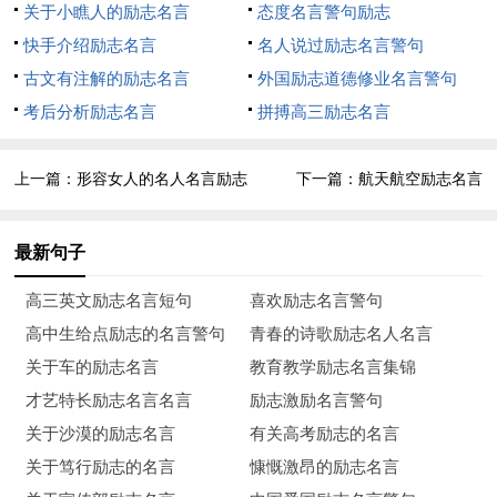
关于小瞧人的励志名言
态度名言警句励志
19、营气之粹，化而为精，聚于命门。——《李时珍》
快手介绍励志名言
名人说过励志名言警句
20、读书不二：一书未完，不看他书。——《曾国藩》
古文有注解的励志名言
外国励志道德修业名言警句
考后分析励志名言
拼搏高三励志名言
21、人世一大梦，俯仰百变，无足怪者。——《苏轼》
22、燕子不进愁门，耗子不钻空仓。——《增广贤文》
上一篇：
形容女人的名人名言励志
下一篇：
航天航空励志名言
23、仁者见之谓之仁，智者见之谓之智。——《易经》
最新句子
24、豹子尾摇穿画戟，雄兵十万脱征衣。——《罗贯中》
高三英文励志名言短句
喜欢励志名言警句
25、后宫佳丽三千人，三千宠爱在一身。——《白居易》
高中生给点励志的名言警句
青春的诗歌励志名人名言
关于车的励志名言
教育教学励志名言集锦
26、强中自有强中手，用诈还逢识诈人。——《罗贯中》
才艺特长励志名言名言
励志激励名言警句
27、欲除君侧宵人乱，须听朝中智士谋。——《罗贯中》
关于沙漠的励志名言
有关高考励志的名言
关于笃行励志的名言
慷慨激昂的励志名言
28、真亦假时假亦真，无为有处有还无！——《曹雪芹》