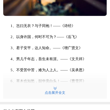
1、岂曰无衣？与子同袍！——《诗经》
2、以身许国，何时不可为？——《岳飞》
3、君子安平，达人知命。——《增广贤文》
4、男儿千年志，吾生未有涯。——《文天祥》
5、不受苦中苦，难为人上人。——《吴承恩》
6、草木也知愁，韶华竟白头！——《曹雪芹》
7、为人莫犯法，犯法身无主。——《增广贤文》
点击展开全文
8、能甘淡泊，便有几分真学问。——《曾国藩》