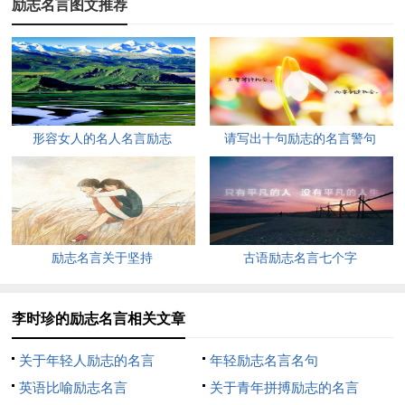
励志名言图文推荐
9、蚊虫遭扇打，只因嘴伤人！——《增广贤文》
10、高人求低易，低人求高难。——《增广贤文》
11、运筹帷幄之中，决胜千里之外。——《史记》
12、知天地万物于一体，则能爱矣。——《曾国藩》
形容女人的名人名言励志
请写出十句励志的名言警句
13、用我三生烟火，换你一世迷离。——《蒲松龄》
14、人身不过表里，气血不过虚实。——《李时珍》
励志名言关于坚持
古语励志名言七个字
15、腐草之萤光，怎及天心之皓月？——《罗贯中》
16、不傲才以骄人，不以宠而作威。——《诸葛亮》
李时珍的励志名言相关文章
17、人生忧患识字始，姓名粗记可以休。——《苏轼》
关于年轻人励志的名言
年轻励志名言名句
18、常沉静，则含蓄义理而应事有力。——《曾国藩》
英语比喻励志名言
关于青年拼搏励志的名言