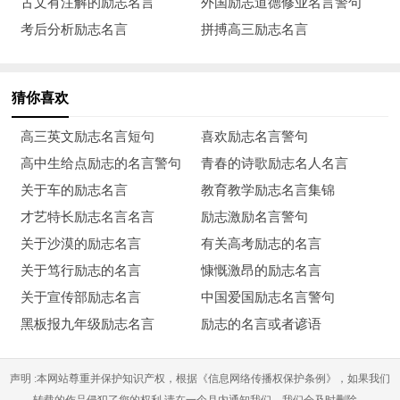
古文有注解的励志名言
外国励志道德修业名言警句
考后分析励志名言
拼搏高三励志名言
20、只有千锤百炼，才能成为好钢。
21、最重要的就是不要去看远方模糊的，而要做手边清楚的
猜你喜欢
事。
高三英文励志名言短句
喜欢励志名言警句
22、要冒一险！整个生命就是一场冒险，走得最远的人常是
高中生给点励志的名言警句
青春的诗歌励志名人名言
愿意去做愿意去冒险的人。
关于车的励志名言
教育教学励志名言集锦
23、相信就是强大，怀疑只会抑制能力，而信仰就是力量。
才艺特长励志名言名言
励志激励名言警句
关于沙漠的励志名言
有关高考励志的名言
24、为明天做准备的最好方法就是集中你所有智慧，所有的
关于笃行励志的名言
慷慨激昂的励志名言
热忱，把今天的工作做得尽善尽美，这就是你能应付未来的唯一
关于宣传部励志名言
中国爱国励志名言警句
方法。
黑板报九年级励志名言
励志的名言或者谚语
25、做的技艺来自做的过程。
声明 :本网站尊重并保护知识产权，根据《信息网络传播权保护条例》，如果我们
26、伟大的事业不是靠力气速度和身体的敏捷完成的，而是
转载的作品侵犯了您的权利,请在一个月内通知我们，我们会及时删除。