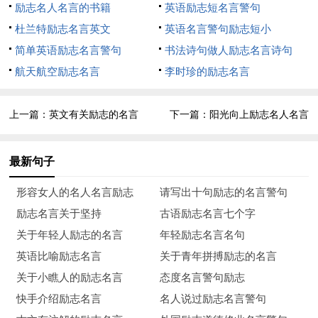
励志名人名言的书籍
英语励志短名言警句
11、没有热忱，世间便无进步。
杜兰特励志名言英文
英语名言警句励志短小
简单英语励志名言警句
书法诗句做人励志名言诗句
12、让我们将事前的忧虑，换为事前的思考和计划吧！
航天航空励志名言
李时珍的励志名言
13、目标的坚定是性格中最必要的力量源泉之一，也是成功
的利器之一。没有它，天才也会在矛盾无定的迷径中徒劳无功。
上一篇：
英文有关励志的名言
下一篇：
阳光向上励志名人名言
14、恐惧自己受苦的人，已经因为自己的恐惧在受苦。
最新句子
15、在世界的历史中，每一伟大而高贵的时刻都是某种热忱
的胜利。
形容女人的名人名言励志
请写出十句励志的名言警句
励志名言关于坚持
古语励志名言七个字
16、金钱损失了还能挽回，一旦失去信誉就很难挽回。
关于年轻人励志的名言
年轻励志名言名句
17、成功决不喜欢会见懒汉，而是唤醒懒汉。
英语比喻励志名言
关于青年拼搏励志的名言
关于小瞧人的励志名言
态度名言警句励志
18、一个人除非自己有信心，否则带给别人信心。
快手介绍励志名言
名人说过励志名言警句
19、行动不一定带来快乐，而无行动则决无快乐。