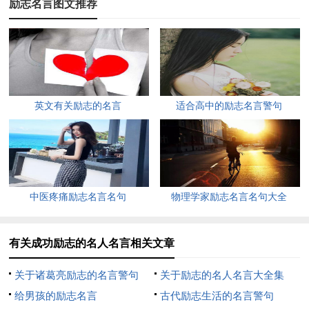
励志名言图文推荐
4、失败是什么？没有什么，只是更走近成功一步；成功是
什么？就是走过了所有通向失败的路，只剩下一条路，那就是成
功的路。
5、只要我们能梦想的，我们就能实现。
英文有关励志的名言
适合高中的励志名言警句
6、如果要挖井，就要挖到水出为止。
7、凡事要三思，但比三思更重要的是三思而行。
8、那些尝试去做某事却失败的人，比那些什么也不尝试做
中医疼痛励志名言名句
物理学家励志名言名句大全
却成功的人不知要好上多少。
有关成功励志的名人名言相关文章
9、任何业绩的质变都来自于量变的积累。平凡的脚步也可
以走完伟大的行程。
关于诸葛亮励志的名言警句
关于励志的名人名言大全集
给男孩的励志名言
古代励志生活的名言警句
10、未遭拒绝的成功决不会长久。