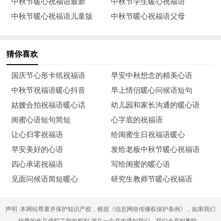
中秋节暖心祝福语最新
中秋节学生暖心祝福语
现，幸福展笑颜，祝你新年快乐，好运连连，万事如意心也甜！
中秋节暖心祝福语儿童版
中秋节暖心祝福语父母
13、年年岁岁又年年，新的一年又起航。将所有的苦辣留在
昨天，用所有的快乐和幸福畅享新的一年。愿你在新的一年里万
猜你喜欢
事顺心如意！
国庆节心形卡纸祝福语
早安中秋想念的精美心语
14、装一车幸福，让平安开道，抛弃一切烦恼，让快乐与您
中秋节祝福语暖心抖音
早上情侣暖心问候语短句
环绕，存储所有温暖，将寒冷赶跑，释放一生真情，让幸福永远
姑嫂合拍祝福语暖心话
幼儿园和家长沟通的暖心语
对您微笑！大年三十吃饺子！春节快乐。
闺蜜心语短句简短
心字底的祝福语
15、喜鹊报喜枝头叫，和平飞鸽凑热闹。红幅对联映彩虹，
让心归零祝福语
给闺蜜生日祝福语暖心
大红福字盈门笑。玉盘水饺不能少，发财添福进财宝。吃出饺中
早安美好的心语
发给老板中秋节暖心祝福语
硬枚币，新年定能赚钞票。新春愉快阖家圆，财运亨通结财缘。
四心承诺祝福语
写给闺蜜的暖心语
祝你春节身体健康，吉祥如意神采飞扬。
见面问候语简短暖心
研究生教师节暖心祝福语
16、春节来到，我把祝福送到：祝你快乐幸福永相随，家庭
声明 :本网站尊重并保护知识产权，根据《信息网络传播权保护条例》，如果我们
美满乐常在，身体健康笑开怀，财源滚滚满车栽，事业顺利好运
转载的作品侵犯了您的权利,请在一个月内通知我们，我们会及时删除。