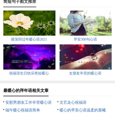
简短句子图文推荐
4、日历薄薄，路途长长，愿望小小，梦想大大，事业红
红，身体棒棒，人生漫漫，生活甜甜，祝愿深深，情谊浓浓，心
情美美，新年乐乐。预祝春节快乐！
5、被惦记是温暖的；被祝福是快乐的；被祈祷是神圣的；
留深圳过年暖心语2021
早安300句心语
被保佑是安全的。你是被我惦记着、祝福着、祈祷着、保佑着的
朋友，愿你新年快乐！
6、新春到，人欢笑，眉飞色舞乐淘淘；鞭炮叫，烟花啸，
喜气盈溢神色俏；好友聚，欢声高，情意绵长心头绕；问候来，
祝福语生日快乐简短暖心
女朋友辛苦的暖心语
祝福闹，新年快乐乐逍遥！
7、快乐的沸点马上到达，幸福的火焰立刻点燃，吉祥的钟
最暖心的拜年语相关文章
声即将敲响，如意的画面瞬间定格，除夕的祝福随即送到，除
安慰男朋友工作辛苦暖心语
文艺走心祝福语
夕，愿您合家欢乐，万事如意，新年快乐！
端午暖心祝福语简单
暖心的早安心语温柔的晨曦