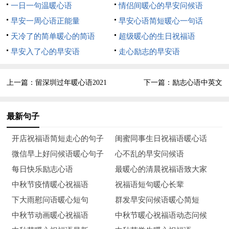
8、祝你新年快乐，事业顺心顺意，工作顺顺利利，爱情甜
一日一句温暖心语
情侣间暖心的早安问候语
甜蜜蜜！身体有用不完的力气，滚滚财源广进！身体倍儿棒，吃
早安一周心语正能量
早安心语简短暖心一句话
饭倍儿香，牙好胃口就好，事事开心，事事顺利！
天冷了的简单暖心的简语
超级暖心的生日祝福语
早安入了心的早安语
走心励志的早安语
9、新年到，欢天喜地很热闹；贴春联，放烟花，平安富贵
齐到家；喝美酒，唱颂歌，传递喜气万家欢；祝福你，新年好，
上一篇：
留深圳过年暖心语2021
下一篇：
励志心语中英文
合家团圆乐逍遥。
10、高雅的人，看背影就知道。奋进的人，听脚步就知道。
最新句子
和善的人，看笑脸就知道。自信的人，看眼神就知道。吉祥的
开店祝福语简短走心的句子
闺蜜同事生日祝福语暖心话
人，看您就知道。祝新年快乐！
微信早上好问候语暖心句子
心不乱的早安问候语
11、红梅点点报喜宴，瑞雪片片兆丰年。烟花漫漫不夜天，
每日快乐励志心语
最暖心的清晨祝福语致大家
爆竹声声岁平安。饺子腾腾滑玉碗，红酒滴滴都香甜。福字调皮
中秋节疫情暖心祝福语
祝福语短句暖心长辈
空中翻，幸福吉祥到永远。新年快乐，吉祥如意！
下大雨慰问语暖心短句
群发早安问候语暖心简短
中秋节动画暖心祝福语
中秋节暖心祝福语动态问候
12、新春悄悄到，祝福忙报道，许下小心愿，愿你梦想都实