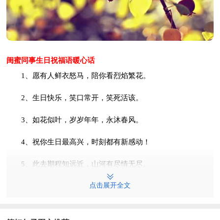
闺蜜同事生日祝福语暖心话
1、愿有人鲜衣怒马，陪你看烈焰繁花。
2、生日快乐，笑口常开，笑死活该。
3、如花似叶，岁岁年年，永沐春风。
4、祝你生日最高兴，时刻都有新感动！
5、此去期程知远近，山河有尽情无尽。
点击展开全文
6、生日快乐，是天天快乐，时时快乐！
7、我的老同学，我的闺蜜，生日快乐。