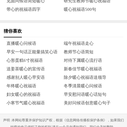
见面问候语简短暖心
研究生教师节暖心祝福语
请你吃最贵的猪腿，请你陪最靓的狒狒，请你玩高贵的臭美。
带心的祝福语四字
暖心祝福语500句
25、祝福我的闺蜜百事可乐，开心每一天，笑一笑十年少，
笑一笑百病无，闺蜜们尽情的笑吧。生日快乐！
猜你喜欢
26、愿时光能缓，愿故人不散，愿你惦记的人，跟你说晚
直播暖心问候语
端午祝福语走心
安，愿你独闯的日子不觉得孤单，生日快乐。
早安一句话正能量搞笑心语
教师节心语简短
心形蛋糕6寸祝福语
对待下属暖心流行语
27、因为你的降临这一天成了一个美丽的日子，从此世界便
送姜茶暖心的宣传语
新春佳节暖心祝福语
多了一抹诱人的色彩。闺蜜，祝你生日快乐！
感谢别人暖心早安语
除夕暖心祝福语送领导
28、可爱的小姐姐要天天快乐！解锁新的一岁新的姿势，祝
年终暖心祝福语
冬季清晨暖心问候语
业务能力突飞猛进，学习爱好一样不落！
妇女暖心的祝福语
早安慰问语暖心话短句
小寒节气暖心祝福语
美好问候语创意暖心句子
29、在这个充满喜悦的日子里我衷心祝愿您青春长驻愿将一
份宁静和喜悦悄悄带给您生日快乐！
声明 :本网站尊重并保护知识产权，根据《信息网络传播权保护条例》，如果我们
30、在你生日的这一天，我将快乐的音符作为礼物送给你，
转载的作品侵犯了您的权利,请在一个月内通知我们，我们会及时删除。