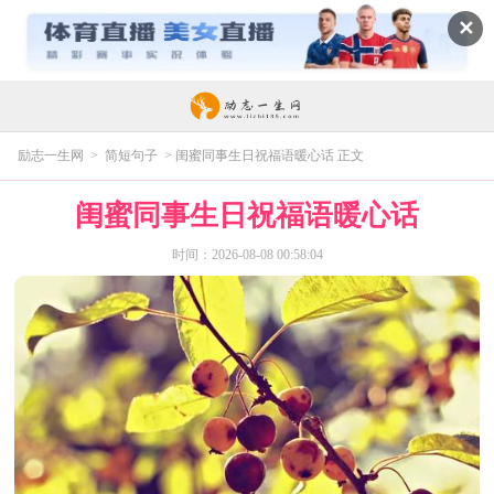
✕
励志一生网
>
简短句子
> 闺蜜同事生日祝福语暖心话 正文
闺蜜同事生日祝福语暖心话
时间：2026-08-08 00:58:04