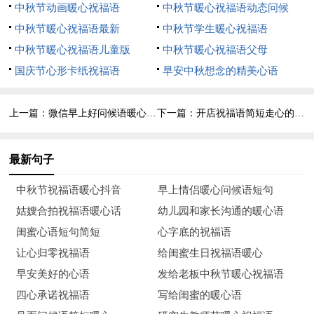
中秋节动画暖心祝福语
中秋节暖心祝福语动态问候
18、闺蜜，祝你生日快乐，健康平安。
中秋节暖心祝福语最新
中秋节学生暖心祝福语
19、增富增寿增富贵，添光添彩添吉祥。
中秋节暖心祝福语儿童版
中秋节暖心祝福语父母
国庆节心形卡纸祝福语
早安中秋想念的精美心语
20、生日快乐我的闺蜜，开心与你同在。
21、我把春天里从世界花园采集来的花儿奉献给你，祝福你
上一篇：
微信早上好问候语暖心句子
下一篇：
开店祝福语简短走心的句子
青春象花一样灿烂，祝你生日快乐！
最新句子
22、我不好，我检讨；我不对，我有罪；是我错，我该过。
亲爱的，请你给我机会。今天是你的生日，你好好心情，要开
中秋节祝福语暖心抖音
早上情侣暖心问候语短句
心，也原谅我吧！
姑嫂合拍祝福语暖心话
幼儿园和家长沟通的暖心语
闺蜜心语短句简短
心字底的祝福语
23、今天是个特殊的日子，我在蓝天为你放飞美好的祝愿，
让心归零祝福语
给闺蜜生日祝福语暖心
愿你在今后的每一天，生活多姿多彩，事业一往无前，日子幸福
早安美好的心语
发给老板中秋节暖心祝福语
无边！
四心承诺祝福语
写给闺蜜的暖心语
24、今天是你的生日，特赠如下祝福：请你喝最甜的海水，