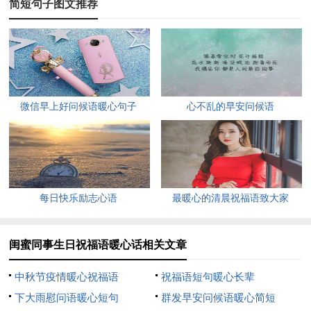
简短句子图文推荐
8、愿往后余生，不负流年，一切安好！
9、愿你有勇敢的闺蜜，有牛逼的对手。
10、祝你不止生日快乐，以后日日快乐。
微信早上好问候语暖心句子
心不乱的早安问候语
11、希望以后还能和你一直幼稚下去。
12、鹤发童颜春常在，春秋不老永康宁！
13、愿你的世界阳光永存，一直明媚。
每日快乐励志心语
最暖心的清晨祝福语致大家
14、愿你想要的都得到，得到的都美好。
15、这一岁，要发现生命中最美妙的光。
闺蜜同事生日祝福语暖心话相关文章
16、在这甜蜜的日子里，祝你生日快乐！
中秋节疫情暖心祝福语
祝福语短句暖心长辈
17、今年见，明年重见。春色如人面。
下大雨慰问语暖心短句
群发早安问候语暖心简短