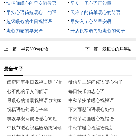
9、风霜雪雨，2021已不再，悲欢离合往事散，酸甜苦辣也
情侣间暖心的早安问候语
早安一周心语正能量
忘怀，成败弹指一挥间，望过去，展未来，2022新起点，新的
早安心语简短暖心一句话
天冷了的简单暖心的简语
辉煌新舞台，拼搏进取在未来，愿新的一年谱写新的篇章继往开
超级暖心的生日祝福语
早安入了心的早安语
来。
走心励志的早安语
开店祝福语简短走心的句子
10、一句问候，让你的年味变得厚重；一句鼓励，让你的新
上一篇：
早安300句心语
下一篇：
最暖心的拜年语
年充满生机；一句句关怀，让你的身心变得温暖；一条条短信，
让你的日子事事如愿！
最新句子
11、接受不完美的自己，是指把精力放到更重要的地方。致
闺蜜同事生日祝福语暖心话
微信早上好问候语暖心句子
即将逝去的2021！
心不乱的早安问候语
每日快乐励志心语
12、没有哪一个聪明人会否定痛苦与忧愁的锻炼价值。
最暖心的清晨祝福语致大家
中秋节疫情暖心祝福语
2021再见2022你好！
祝福语短句暖心长辈
下大雨慰问语暖心短句
群发早安问候语暖心简短
中秋节动画暖心祝福语
13、再见，2021！你好，2022，不念过往，不惧将来！唯
中秋节暖心祝福语动态问候
中秋节暖心祝福语最新
累过，方得闲，唯苦过，方知甜。用尽心机不如静心做事！