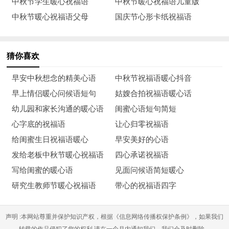
中秋节学生暖心祝福语
中秋节暖心祝福语儿童版
14、在苦也要坚持、在累也要拼搏。再见了，2021年！你
中秋节暖心祝福语父母
国庆节心形卡纸祝福语
好，2022年！
15、知识辨别力正直学问和良好的品行，是成功的主要条
猜你喜欢
件，仅次于兴趣和机遇。再见2021，你好2022。
早安中秋想念的精美心语
中秋节祝福语暖心抖音
16、请你好好努力，变得自律，变得优秀！
早上情侣暖心问候语短句
姑嫂合拍祝福语暖心话
幼儿园和家长沟通的暖心语
闺蜜心语短句简短
17、2021的最后一天，阴雨绵绵，雾气弥漫，2022请对我
心字底的祝福语
让心归零祝福语
好一点。
给闺蜜生日祝福语暖心
早安美好的心语
18、丰富的过每一天，快乐的看每一天。再见了，2021
发给老板中秋节暖心祝福语
四心承诺祝福语
年！你好，2022年！
写给闺蜜的暖心语
见面问候语简短暖心
研究生教师节暖心祝福语
带心的祝福语四字
19、青春是一本太仓促的书，我们含着泪，一读再读，再见
2021，你好2022。
声明 :本网站尊重并保护知识产权，根据《信息网络传播权保护条例》，如果我们
20、2021年的最后一天，每一天都弥足珍贵，想要做什么
转载的作品侵犯了您的权利,请在一个月内通知我们，我们会及时删除。