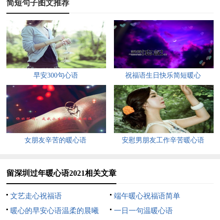
简短句子图文推荐
望；把握机遇与缘分；拥抱辉煌与幸福！
4、多点努力，离梦想就近一点；多点拼搏，离梦想就不遥
远；将奋斗化作力量装在心间，将豪情壮志化作清泉滋润心田，
祝你2022壮志入胸怀，成功顺利迎面来！
早安300句心语
祝福语生日快乐简短暖心
5、在2021年的最后一天，一定要跟喜欢的人一起过，一起
跨年。
6、每天醒来都有两个选择，继续做梦或起身追逐梦想。
2021年最后一天了，加油。
女朋友辛苦的暖心语
安慰男朋友工作辛苦暖心语
7、2022，我们都要好好的，把烦恼抛在一边，把快乐记在
心间，看不惯的事，躲远点，熬不过的难，别抱怨。
留深圳过年暖心语2021相关文章
8、所有的美好，谢谢；所有的不美好，再见，2022我要努
文艺走心祝福语
端午暖心祝福语简单
力变好。
暖心的早安心语温柔的晨曦
一日一句温暖心语