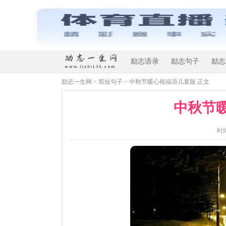
励志语录
励志句子
励志
励志一生网
>
简短句子
> 中秋节暖心祝福语儿童版 正文
中秋节
时间