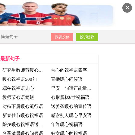
✕
简短句子
我要投稿
投诉建议
最新句子
带心的祝福语四字
研究生教师节暖心祝福语
暖心祝福语500句
直播暖心问候语
端午祝福语走心
早安一句话正能量搞笑心语
教师节心语简短
心形蛋糕6寸祝福语
对待下属暖心流行语
送姜茶暖心的宣传语
新春佳节暖心祝福语
感谢别人暖心早安语
年终暖心祝福语
除夕暖心祝福语送领导
冬季清晨暖心问候语
妇女暖心的祝福语