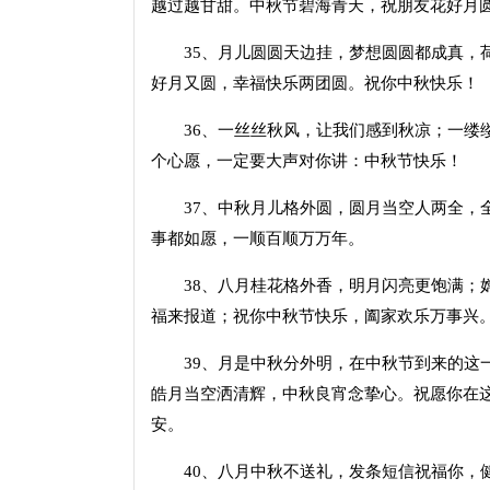
越过越甘甜。中秋节碧海青天，祝朋友花好月
35、月儿圆圆天边挂，梦想圆圆都成真，荷
好月又圆，幸福快乐两团圆。祝你中秋快乐！
36、一丝丝秋风，让我们感到秋凉；一缕缕
个心愿，一定要大声对你讲：中秋节快乐！
37、中秋月儿格外圆，圆月当空人两全，全
事都如愿，一顺百顺万万年。
38、八月桂花格外香，明月闪亮更饱满；嫦
福来报道；祝你中秋节快乐，阖家欢乐万事兴
39、月是中秋分外明，在中秋节到来的这一
皓月当空洒清辉，中秋良宵念挚心。祝愿你在
安。
40、八月中秋不送礼，发条短信祝福你，健