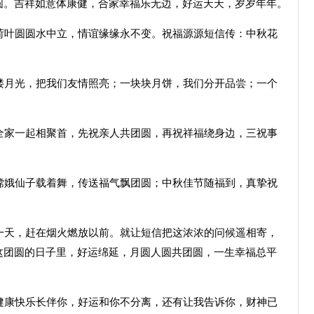
圆。吉祥如意体康健，合家幸福乐无边，好运天天，岁岁年年。
叶圆圆水中立，情谊缘缘永不变。祝福源源短信传：中秋花
月光，把我们友情照亮；一块块月饼，我们分开品尝；一个
家一起相聚首，先祝亲人共团圆，再祝祥福绕身边，三祝事
娥仙子载着舞，传送福气飘团圆；中秋佳节随福到，真挚祝
。
天，赶在烟火燃放以前。就让短信把这浓浓的问候遥相寄，
这团圆的日子里，好运绵延，月圆人圆共团圆，一生幸福总平
康快乐长伴你，好运和你不分离，还有让我告诉你，财神已