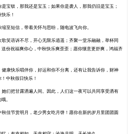
是宝钗，那我还是宝玉；如果你是袭人，那我仍旧是宝玉；
秋快乐！
缩至短信，带着关怀与思昐，随电波飞向你。
歌笑语诉不尽，开心无限乐逍遥；齐聚一堂乐融融，举杯同
；送份祝福爽你心，中秋快乐爽歪歪；愿你惬意更舒爽，鸿福齐
健康快乐唱伴你，好运和你不分离，还有让我告诉你，财神
你！中秋假日快乐！
她们把甘露洒遍人间。因此，人们这一夜可以共同享受洒有
的哦。
秋佳节赏明月，老少男女吃月饼！愿你在新的岁月里团团圆
忆；有幸相知，无幸相守；沧海月明，天长地久。