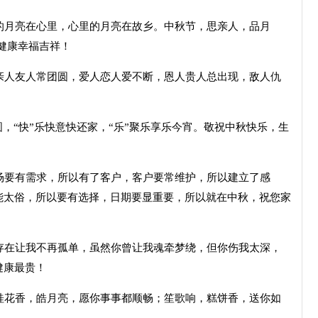
月亮在心里，心里的月亮在故乡。中秋节，思亲人，品月
健康幸福吉祥！
人友人常团圆，爱人恋人爱不断，恩人贵人总出现，敌人仇
，“快”乐快意快还家，“乐”聚乐享乐今宵。敬祝中秋快乐，生
要有需求，所以有了客户，客户要常维护，所以建立了感
能太俗，所以要有选择，日期要显重要，所以就在中秋，祝您家
在让我不再孤单，虽然你曾让我魂牵梦绕，但你伤我太深，
健康最贵！
花香，皓月亮，愿你事事都顺畅；笙歌响，糕饼香，送你如