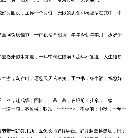
好月圆夜，送你一个月饼，无限的思念和祝福尽在其中，中
国同贺庆佳节，一声祝福总相携。年年今朝年年月，岁岁平
。
去春来似水如烟，一年中秋在眼前！流年不复返，人生须尽
在游，鸟在叫，愿您天天哈哈笑；手中书，杯中酒，祝您好
！
一丝，连成线；回忆，一幕一幕，在眼前；挂牵，一缕一
，一滴一滴，不曾减；联系，一季一季，不会闲；中秋，一年一
带“悦”笑开颜，玉兔长“愉”舞翩跹。岁月越走越遥远，日子