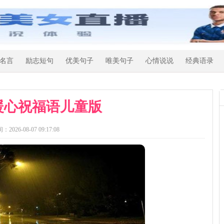
名言
励志短句
优美句子
唯美句子
心情说说
经典语录
暖心祝福语儿童版
：2026-08-07 09:17:08