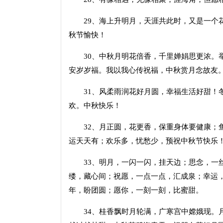
29、海上升明月，天涯共此时，又是一个花
秋节愉快！
30、中秋月明花倍香，千里婵娟思更浓。举
安岁岁福。我以我心传祝福，中秋赏月念故友
31、风柔雨润花好月圆，幸福生活好甜！冬
欢。中秋快乐！
32、月正圆，花更香，保重身体要健康；鱼
运天天有；欢乐多，忧愁少，预祝中秋节快乐
33、明月，一闪一闪，挂天边；思念，一丝
缕，藏心间；祝愿，一点一点，汇成泉；幸运
年，盼团圆；愿你，一刻一刻，比蜜甜。
34、桂香飘时月轮满，广寒宫中嫦娥现。月老