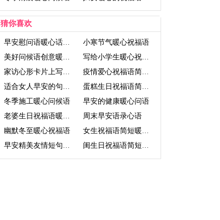
猜你喜欢
小寒节气暖心祝福语
早安慰问语暖心话短句
美好问候语创意暖心句子
写给小学生暖心祝福语
家访心形卡片上写祝福语
疫情爱心祝福语简短暖心
适合女人早安的句子心语
蛋糕生日祝福语简短暖心
冬季施工暖心问候语
早安的健康暖心问语
周末早安语录心语
老婆生日祝福语暖心短句
幽默冬至暖心祝福语
女生祝福语简短暖心四字
早安精美友情短句心语
闺生日祝福语简短暖心