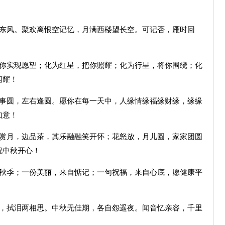
东风。聚欢离恨空记忆，月满西楼望长空。可记否，雁时回
实现愿望；化为红星，把你照耀；化为行星，将你围绕；化
闪耀！
圆，左右逢圆。愿你在每一天中，人缘情缘福缘财缘，缘缘
如意！
月，边品茶，其乐融融笑开怀；花怒放，月儿圆，家家团圆
祝中秋开心！
季；一份美丽，来自惦记；一句祝福，来自心底，愿健康平
拭泪两相思。中秋无佳期，各自怨遥夜。闻音忆亲容，千里