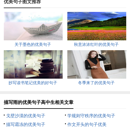
3、雨改变了天空的颜色。阳光下，天空就是一望无际的蓝。但
优美句子图文推荐
是，在雨中，天空却变得灰蒙蒙的，浅浅的灰色有种忧郁的感
觉，拨动着多愁善的人们心中的琴弦。但是，对于农民来说，这
下的哪是雨，分明是金丝银线啊！
4、大雨下了起来，豆大的雨点像断了线的珍珠不断地落下，雨
关于墨色的优美句子
秋意浓浓红叶的优美句子
越下越大，落在地上的雨不久就汇成了小溪“咯咯”地笑着、唱
着、跳着，向前奔去，雨滴像颗颗珍珠，一把把洒在河面上，平
静的水面上泛起涟漪。机灵的鱼儿跃出水面，仿佛要吮吸着那颗
颗珍珠。雨，鞭子似地抽打着楼房、树木和柏油马路。雨哗哗地
抄写读书笔记优美的好句子
冬季来了的优美句子
下个不停，像千针万线，把天空密密实实缝合起来。
5、雨落在房檐上，滴滴答答的，那干脆声中似乎又有些缠绵幽
描写雨的优美句子高中生相关文章
幽之意，我的思绪也随它离去，望着那将逝的阴霾，心中流露的
是那道不尽的喜悦……随风潜入夜，润物细无声，雨步的轻慢，
戈壁沙漠的优美句子
学规则守秩序的优美句子
零落在点点花瓣上，娇羞欲滴，细柔妩媚，似乎我已分不清那是
描写霜冻的优美句子
作文开头的句子优美