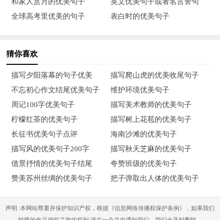
和家人赏月的优美句子
英文优美句子或者名言警句
和铁瓦上。“喀嚓！”又一个大炸雷！好象炸裂了天河，瓢泼大雨
全球高考里优美的句子
表白时的优美句子
哗哗地下起来。一道道电光划过，树枝在风雨中发狂的摇摆。房
顶腾起一团团白雾，房檐的水流像高山瀑布般泄下来。不一会
猜你喜欢
儿，街道上，院子里成了一片汪洋，汽车经过处溅起一米多高的
水墙，大风掀起一层层水浪。此时此刻，我们好象坐在一艘正在
描写夕阳落幕的句子优美
描写爬山虎的优美收尾句子
风雨里破浪远航的大船上。
不忘初心作文结尾优美句子
维护环境优美句子
周记100字优美句子
描写美术教师的优美句子
9、走在夏天的乡间的雨里，我怀有别样的感慨，是的，历经六
柠檬红茶的优美句子
描写树上花苞的优美句子
百余年苍搡的家园，发月轮回，年代更迭，我感觉旧的意念与现
长征书优美句子点评
海南沙滩的优美句子
代意识相依并存，但愿这时久的夏雨能洗清人人心中的尘埃，还
描写风的优美句子200字
描写秋天芝麻的优美句子
原他们祖先，六百余年前的初衷。
借景抒情的优美句子结尾
夸赞班级的优美句子
10、调皮的雨点儿像谁扔下来的钢珠一样砸在河面上，溅起高高
赞美苏州丝绸的优美句子
把子弹取出人体的优美句子
的水花；像筛豆子似的往下直掉，打碎了如镜的湖面，吓跑了原
本想跳上水面看看雨景的小鱼儿。粗大的雨点打在人家的窗户
声明 :本网站尊重并保护知识产权，根据《信息网络传播权保护条例》，如果我们
上，咚咚作响。
转载的作品侵犯了您的权利,请在一个月内通知我们，我们会及时删除。