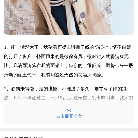
1、雨，渐渐大了，我望着窗檐上哪断了线的“珍珠”，情不自禁
的打开了窗户，扑面而来的是徐徐春风，顿时让人就得清爽无
比。几滴雨滴落在我的面颊上，凉凉的，很舒服，顺势带来一股
清新的泥土气息，我瞬间被这天然的美酒所陶醉。
2、春雨来得慢，走的也慢。不知过了多久，雨才有了停的痕
迹。时间一点点过去，一只鸟儿划过天空，发出鸣叫声，我才知
道雨停了。但，天空依旧灰蒙蒙的，空气还很潮湿而且比以前更
加清新，大地还残留着它的游丝，你还能看到水滴从树叶上缓缓
点击展开全文
凝结，滴下的情景。