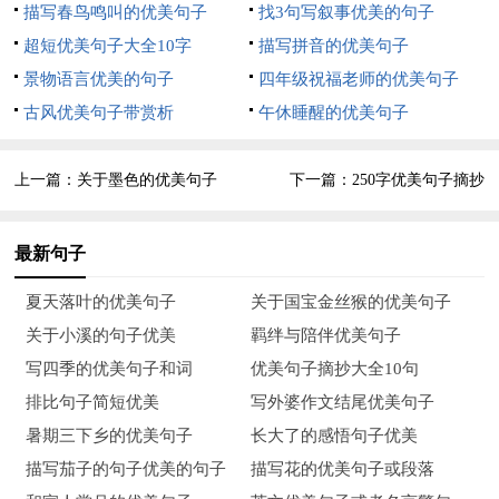
花的柔美还是雨的芬芳呢？那一丝清香，深深的荡起了这心潮的
描写春鸟鸣叫的优美句子
找3句写叙事优美的句子
涟漪，波荡开来，悄然无声。
超短优美句子大全10字
描写拼音的优美句子
景物语言优美的句子
四年级祝福老师的优美句子
6、秋天的雨潇潇瑟瑟，总会带给人一种凄凉的感觉。“梧桐叶上
古风优美句子带赏析
午休睡醒的优美句子
潇潇雨”，一句诗，七个字，却将一幅秋雨图描绘了出来。读了
这句诗，一种凄凉的感觉油然而生。秋雨潇潇，洗去夏天的炎
上一篇：
关于墨色的优美句子
下一篇：
250字优美句子摘抄
热。秋雨并不一定代表着凄凉，还有着丰收。你看，秋雨中，果
实成熟了，瓜果飘香；稻田里，金色的海浪翻着，白菜、黄
最新句子
瓜……都成熟了。秋雨，亦使我想到了婉约派的李清照、“白衣
卿相”柳永……
夏天落叶的优美句子
关于国宝金丝猴的优美句子
关于小溪的句子优美
羁绊与陪伴优美句子
7、不知何时，窗外开始下雨，是唤醒万物细如牛毛的春雨。它
写四季的优美句子和词
优美句子摘抄大全10句
太细小了，你若是不注意，是不会发现雨正慢慢的斜斜的飘下
排比句子简短优美
写外婆作文结尾优美句子
来。雨中夹着的微风，带着一丝微微的泥土和青草的香味。是
暑期三下乡的优美句子
长大了的感悟句子优美
的，这场雨带来了春天。
描写茄子的句子优美的句子
描写花的优美句子或段落
8、噼劈啪啪！叮叮当当！铜钱大的雨点饶有节奏地打在玻璃窗