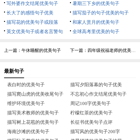
写外婆作文结尾优美句子
暑期三下乡的优美句子
生的眷恋?
长大了的感悟句子优美
描写茄子的句子优美的句子
描写花的优美句子或段落
和家人赏月的优美句子
8、云淡风轻，暗星残月，慰我一世心伤，苍白纸张，尖锐笔
英文优美句子或者名言警句
全球高考里优美的句子
尖，解我一世流离。踏歌而行，浅笑连连，一云，一风，一星，
一月，一纸，一笔，一人，一世界，面对繁华人世，梦醒时，徒
上一篇：
午休睡醒的优美句子
下一篇：
四年级祝福老师的优美句子
留悲伤，久久未语，谁又伴谁一世间，谁又解谁愁容锁。
9、长街长，烟花繁，你挑灯回看;短亭短，红尘辗，我把萧再
最新句子
叹。风华是一指流砂，苍老是一段年华。
表白时的优美句子
描写夕阳落幕的句子优美
10、一盏茶香，缱绻红尘，清风拂过，吹下一杯红尘，任时间的
描写爬山虎的优美收尾句子
不忘初心作文结尾优美句子
灰烬，在书页的茶香中，静静流逝，翻开一页页细读，人生，也
维护环境优美句子
周记100字优美句子
不过一场戏，人生的舞台，各位出演着属于自己的角色，舞动
描写美术教师的优美句子
柠檬红茶的优美句子
着，不为台下欢呼鼓掌，亦不为谁人而悲而泣，不求何已。
描写树上花苞的优美句子
长征书优美句子点评
11、醉相忘，何当缠眷;堪怜寂夜，疏影话凄凉。千年缘识，今
海南沙滩的优美句子
描写风的优美句子200字