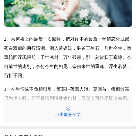
2、奈何桥上的最后一次回眸，把对红尘的最后一丝留恋化成那
苍白双颊的两行清泪。泪入孟婆汤，驻首三生石，前世今生，重
重轮回浮现眼前，千世冰封，万年孤寂，那一刻皆归于寂静。奈
何前世的离别，奈何今生的相见，奈何来世的重逢。浮生若梦，
百折千回。
3、今生情缘不负相思引，繁花抖落离人泪。莫回首，痴痴逍遥
只为伊人醉。若不是情到深处难自禁，又怎会百转柔肠冷如霜;
我将就温一壶思念，将往事饮尽;漂泊天涯，只为红颜一笑，却
点击展开全文
不尽这滴滴思念，让人肝肠寸断!如真，如假;我痴，我笑。
4、红尘有你，红尘有我。在心中辗转了千遍万遍的那一个字，