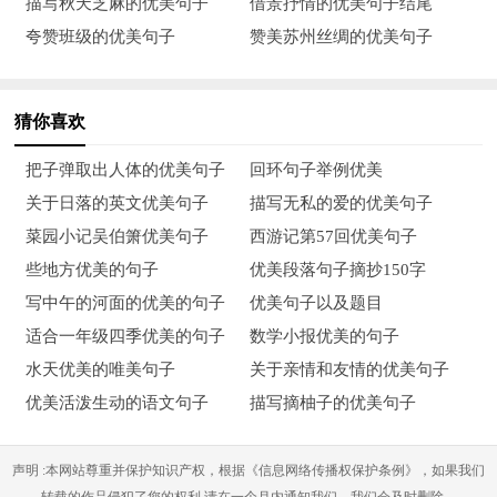
生情惆;载不动，许多愁，欲语泪先流。在不老的夜里，串起你
描写秋天芝麻的优美句子
借景抒情的优美句子结尾
温润的片言碎语，折叠成唐宋，铺衬今夜的文字。一种情缘只能
夸赞班级的优美句子
赞美苏州丝绸的优美句子
遥寄梦里，而我，化成梦里的蝴蝶，在瘦长的月光中等待黎明的
瞬刻，共舞。
猜你喜欢
12、欲相守，难相望，人各天涯愁断肠;爱易逝，恨亦长，灯火
把子弹取出人体的优美句子
回环句子举例优美
阑珊人彷徨;行千山，涉万水，相思路上泪两行;望长空，叹明
关于日落的英文优美句子
描写无私的爱的优美句子
月，形单影只心惆怅;酒意浓，心亦醉，罗衫轻袖舞飞扬;思秋
菜园小记吴伯箫优美句子
西游记第57回优美句子
水，念伊人，咫尺天涯媲鸳鸯;前世情，今生债，红尘轮回梦一
些地方优美的句子
优美段落句子摘抄150字
场。
写中午的河面的优美的句子
优美句子以及题目
13、梦回间，泣不言，潇雨蔓延，谁家庭院?谁家窗台，人影摇
适合一年级四季优美的句子
数学小报优美的句子
曳，忘溟灭，灯影相随，留我空徘徊。哪堪孤独，斟一杯酒，举
水天优美的唯美句子
关于亲情和友情的优美句子
向邀明月，空饮梦，难入眠，亭前叶满地，仿如隔世，谁与缠
优美活泼生动的语文句子
描写摘柚子的优美句子
绵!灯火阑珊处，折一段不能言，独自离去，情素随风飘远。
声明 :本网站尊重并保护知识产权，根据《信息网络传播权保护条例》，如果我们
14、奈河桥畔，清水幽扬;忘川之侧，碧波冷淡。千年离愁，如
转载的作品侵犯了您的权利,请在一个月内通知我们，我们会及时删除。