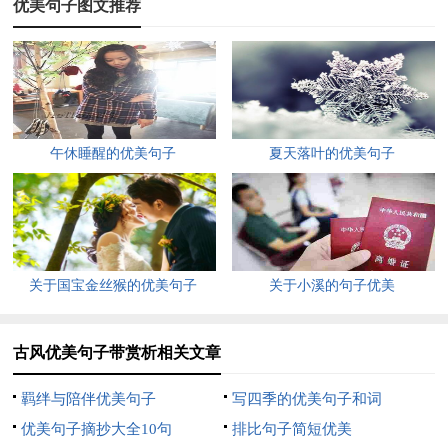
优美句子图文推荐
此岸有梦，彼岸无忧。一朵花开，一梦今生。一朵花谢，一念随
风。云在天上，你在心上。
5、风满楼，月含羞，花影斜移清波皱，波光潋滟柳条柔。借东
风千里寄情，托云烟万缕达意。兰亭渡口，君心知否?凝眸天
涯，旧愁未消，又添新愁。谁念我，月下空瘦。西窗灯花瘦，孤
午休睡醒的优美句子
夏天落叶的优美句子
影纱窗透。春情薄，情难留。
6、欲相守，难相望，人各天涯愁断肠;爱易逝，恨亦长，灯火阑
珊人彷徨;行千山，涉万水，相思路上泪两行;望长空，叹明月，
形单影只心惆怅;酒意浓，心亦醉，罗衫轻袖舞飞扬;思秋水，念
关于国宝金丝猴的优美句子
关于小溪的句子优美
伊人，咫尺天涯媲鸳鸯;前世情，今生债，红尘轮回梦一场。
古风优美句子带赏析相关文章
7、看，是谁坐在菩提树下，细数着轮回了一季又一季的满帘落
花?柔柔的呢喃，瑟瑟的叹息，潺潺的相思，妩媚了胭脂妖冶的
羁绊与陪伴优美句子
写四季的优美句子和词
芳华?听，是谁在三千红尘中，轻轻弹奏一曲愁肠的弦音?又是
优美句子摘抄大全10句
排比句子简短优美
谁，沉醉在烟雨红尘中，晕染了人间的风花雪月，涟漪了前世今