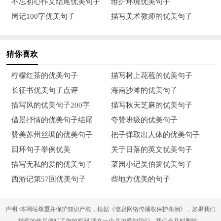
不忘初心作文结尾优美句子
维护环境优美句子
生命，安全是回家唯一的路!
周记100字优美句子
描写美术教师的优美句子
14.安全在我心中。广大的朋友们，当你脚步迈出大门时，你是
否想到了安全?当你在悠然自得的品尝香烟时，可曾想到你随意
猜你喜欢
丢下的烟蒂可能会引起一场不必要的灾难?安全隐患时时都潜伏
柠檬红茶的优美句子
描写树上花苞的优美句子
在我们身边，它随时都可能给我们带来意想不到的灾难。所以，
长征书优美句子点评
海南沙滩的优美句子
生活中我们必须处处留心，心系安全二字，只有这样我们的生活
描写风的优美句子200字
描写秋天芝麻的优美句子
才会更加精彩。
借景抒情的优美句子结尾
夸赞班级的优美句子
15.安全生产是一项复杂的系统工程，需要全员动手，综合治
赞美苏州丝绸的优美句子
把子弹取出人体的优美句子
理，常抓不懈，只要我们安全在心中，没有克服不了的困难。让
回环句子举例优美
关于日落的英文优美句子
我们共同努力，心存安全，在建起一幢幢高楼的同时，了建起一
描写无私的爱的优美句子
菜园小记吴伯箫优美句子
座座平安的丰碑!
西游记第57回优美句子
些地方优美的句子
16.人让车，让出一片温情，让出一片秩序;车让人，让出一片安
声明 :本网站尊重并保护知识产权，根据《信息网络传播权保护条例》，如果我们
全，让出一片理解。
转载的作品侵犯了您的权利,请在一个月内通知我们，我们会及时删除。