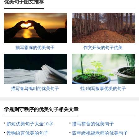
优美句子图文推荐
5.每天，我们都在重复着同样的话题：“注意安全”，就是这样一
句简单的话语却承载和寄托了多少希望和幸福。在矿山工作的几
年里，目睹了一些不幸，让我更加热爱生活、珍爱生命。
6.宁可千日不松无事，不可一日不防酿祸。抓基础从大处着眼，
防隐患从小处着手。
描写霜冻的优美句子
作文开头的句子优美
7.天有不测风云，生命之舟时常会遇到暴风骤雨和滔天巨浪的摧
残与颠覆，无数生命不得不面对一次次严峻的考验。安全，这一
沉重的话题，带给我们多少悲欢离合!
描写春鸟鸣叫的优美句子
找3句写叙事优美的句子
8.拥有了鲜活的生命，我们才能在人生的大舞台上施展才华、实
现抱负;拥有了健康的生命，我们才能承担起所有的责任，才能
学规则守秩序的优美句子相关文章
为明天的美好生活付出努力。
超短优美句子大全10字
描写拼音的优美句子
9.人的生命只有一次，生命是如此的脆弱，需要精心的呵护，无
景物语言优美的句子
四年级祝福老师的优美句子
视安全，就是无视生命的存在。