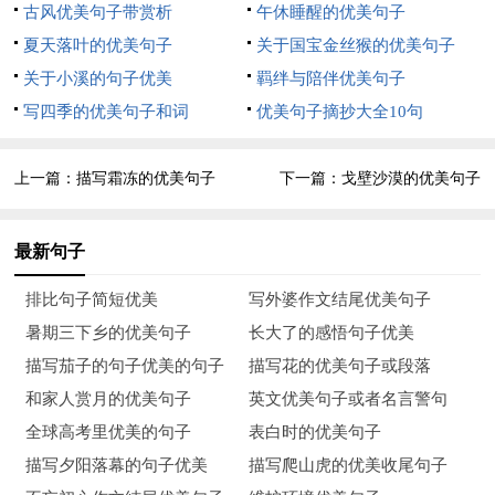
古风优美句子带赏析
午休睡醒的优美句子
10.认真的遵守交通法则，既是对自己生命的珍视，也是对他人
夏天落叶的优美句子
关于国宝金丝猴的优美句子
生命的负责。避免一场车祸的发生，就会避免两个家庭的残损和
关于小溪的句子优美
羁绊与陪伴优美句子
悲痛。维系生活的美妙，就要珍视自己的生命，而安全就是第一
写四季的优美句子和词
优美句子摘抄大全10句
位的。
上一篇：
描写霜冻的优美句子
下一篇：
戈壁沙漠的优美句子
11.生命是脆弱的，我们从小就应该时时刻刻地珍爱生命：不在
走廊教室和楼梯追逐打闹。身上不带危险物品，上下楼靠右行，
最新句子
不争先恐后。不随意攀爬篮球架护栏。不对同学搞恶作剧，以免
造成意外伤害……
排比句子简短优美
写外婆作文结尾优美句子
暑期三下乡的优美句子
长大了的感悟句子优美
12.安全是最重要的，拥有安全，才能拥有生命。从此以后，我
描写茄子的句子优美的句子
描写花的优美句子或段落
每天每时每刻都注意安全。
和家人赏月的优美句子
英文优美句子或者名言警句
13.关爱生命关注安全生命，人一生中最宝贵而最脆弱的东西，
全球高考里优美的句子
表白时的优美句子
它承载着人类所有的感情，所有的梦想。追忆过去，岁月沧桑，
描写夕阳落幕的句子优美
描写爬山虎的优美收尾句子
我们用同样的眼光翘首未来，才恍然大悟：生命弥足珍贵，关爱