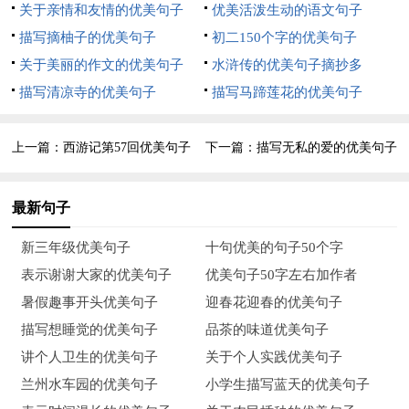
识。
关于亲情和友情的优美句子
优美活泼生动的语文句子
描写摘柚子的优美句子
初二150个字的优美句子
媒体设计
关于美丽的作文的优美句子
水浒传的优美句子摘抄多
多媒体课件或投影仪、录音机。
描写清凉寺的优美句子
描写马蹄莲花的优美句子
教学时数
2课时
上一篇：
西游记第57回优美句子
下一篇：
描写无私的爱的优美句子
[教学步骤]
最新句子
第一课时
新三年级优美句子
十句优美的句子50个字
一、导语设计
表示谢谢大家的优美句子
优美句子50字左右加作者
导语设计一：
暑假趣事开头优美句子
迎春花迎春的优美句子
描写想睡觉的优美句子
品茶的味道优美句子
(媒体显示：MTV歌曲《南泥湾》及抗日战争时期延安军民热火
讲个人卫生的优美句子
关于个人实践优美句子
朝天的大生产运动场景。)
兰州水车园的优美句子
小学生描写蓝天的优美句子
由我国著名歌唱家郭兰英首唱的歌曲《南泥湾》曾经传遍神州大