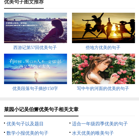
2．学习文章的写作手法。
优美句子图文推荐
3．品味文章精当的语言。
[教学设想]
教学方法
西游记第57回优美句子
些地方优美的句子
情境激趣法、冥想入境法、诵读品味法、点拨互动法、合作探究
法、讨论交流法等。
总体构想
优美段落句子摘抄150字
写中午的河面的优美的句子
这是一篇文质兼美的散文，作者将自己的主观情感融于叙事写景
之中。教学这样的文章，要引导学生循其形，入其境，体其情，
菜园小记吴伯箫优美句子相关文章
深入领会文章意境美；深入文本，发挥想像，换位思考，通晓文
章的情理，让学生受到情感美的熏陶；注重引导学生品味文章的
优美句子以及题目
适合一年级四季优美的句子
语言，强化鉴赏过程当中的审美愉悦，加深对散文美的多方位认
数学小报优美的句子
水天优美的唯美句子