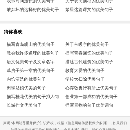
表示时间漫长的优美句子
关于农民插秧的优美句子
地，唱响半个多世纪，至今仍然深受人民的喜爱。这一方面是因
放弃坏的选择好的优美句子
繁星这篇课文的优美句子
为它曲调悠扬、旋律动听，但更重要的是因为它所表现的抗日战
争时期延安军民自力更生、艰苦奋斗的革命精神教育、鼓舞了一
猜你喜欢
代又一代新中国的接班人。我们今天学习的《菜园小记》也从一
个很小的侧面表现了革命前辈的高尚情操。
描写青岛崂山的优美句子
关于带暖字的优美句子
教会我许多道理的优美句子
描写青春回忆的优美句子
导语设计二：
语文优美句子及文章名字
描述古代建筑的优美句子
大家还记得我们初一学过的陶渊明的诗《归园田居》吗?“种豆南
草房子第一章的优美句子
教育大爱的优美句子
山下，草盛豆苗稀。晨兴理荒秽，带月荷锄归。道狭草木长，夕
内饰清洗的优美句子
学校大扫除优美句子
露沾我衣。衣沾不足惜，但使愿无违。”一幅优美的月夜归耕图
田螺姑娘优美的句子
心存敬畏行有所止优美句子
蕴涵着诗人归隐的自豪与田园的乐趣。那么，在艰苦的抗日战争
描写桂花优美的句子拟人句
创业第一部成功的优美句子
年代，战士们曾经体验到的田园乐趣又是怎样的呢?让我们走进
长城作文优美句子
描写景物的句子优美词句
吴伯箫和他战友的菜园，一起去感受战士们种菜的乐趣与延安军
民的精神风貌。
声明 :本网站尊重并保护知识产权，根据《信息网络传播权保护条例》，如果我们
转载的作品侵犯了您的权利,请在一个月内通知我们，我们会及时删除。