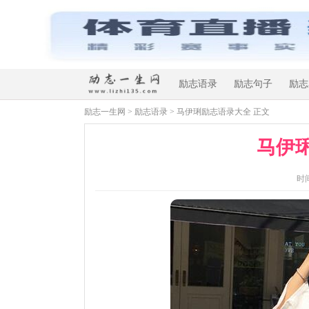
励志语录
励志句子
励志
励志一生网
>
励志语录
> 马伊琍励志语录大全 正文
马伊
时间