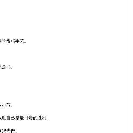
以学得精手艺。
就是鸟。
拘小节。
战胜自己是最可贵的胜利。
狠狠去做。