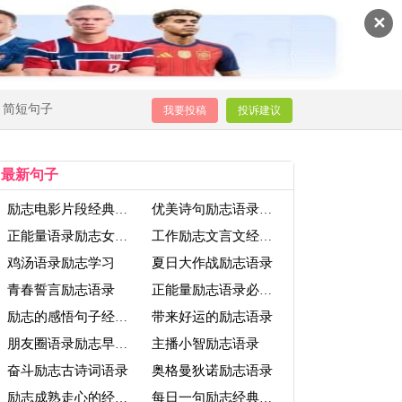
✕
简短句子
我要投稿
投诉建议
最新句子
励志电影片段经典语录
优美诗句励志语录大全
正能量语录励志女人情感
工作励志文言文经典语录
鸡汤语录励志学习
夏日大作战励志语录
青春誓言励志语录
正能量励志语录必修课
带来好运的励志语录
励志的感悟句子经典语录
主播小智励志语录
朋友圈语录励志早安的句子
奋斗励志古诗词语录
奥格曼狄诺励志语录
励志成熟走心的经典语录
每日一句励志经典语录感悟