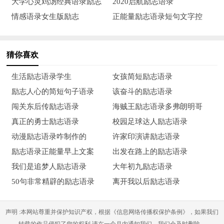
大学心灵鸡汤经典语录励志
2020启航励志语录
情感语录女生版励志
正能量励志语录短句文字控
20、我们为什么对一团体完全无私地溶入爱里会有那样庄严
的静默呢?缘由是我们往往难以到达那种完全溶入的庄严境界。
猜你喜欢
21、万事万物就看你的心怎样想，事情的好坏无所谓，心想
的好坏才可以使一团体有喜怒哀乐!想要快乐人生，心就先快乐!
生活励志语录学生
女孩简短励志语录
励志人心的简短句子语录
该奋斗的励志语录
22、对待儿女，虽然儿女像风筝远扬了，的心总还是绑在线
闯关东后传励志语录
海贼王励志语录多弗朗明哥
上。充满爱的脸是文字难以形容的。爱，只能体会，不能描绘。
真正的勇士励志语录
校园足球达人励志语录
23、我，宁与浅笑的自己做伙伴，也不与烦恼的自己同祝
动漫励志语录咋制作的
许家印演讲励志语录
我，要不时地与太阳赛跑，不时地穿过泥泞的路，看着远处的黑
励志语录正能量早上文案
出发在路上的励志语录
暗。
我们是追梦人励志语录
大年初九励志语录
50句非常精辟的励志语录
离开我以后励志语录
24、我们心的.柔软，可以比花瓣更美，比草原更绿，比陆
地更广，比天空更无边，比云还要自在。柔软是最有力气，也是
声明 :本网站尊重并保护知识产权，根据《信息网络传播权保护条例》，如果我们
最恒常的。
转载的作品侵犯了您的权利,请在一个月内通知我们，我们会及时删除。