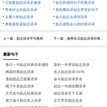
正能量励志语录必修课
励志的感悟句子经典语录
带来好运的励志语录
朋友圈语录励志早安的句子
14、明天扫完明天的落叶，明天的树叶不会在明天掉上去，
主播小智励志语录
奋斗励志古诗词语录
不要为明天烦恼，要努力地活在明天这一刻。
奥格曼狄诺励志语录
励志成熟走心的经典语录
15、面对难以改变的生老病死，我们能以起承转合去寻找心
灵的故乡。人总是有限制的，但有梦总是最美的。
上一篇：
励志语录手写教程
下一篇：
微商生活励志语录经典短句
16、每天我走完了黄昏的散步，将归家的时分，我就怀着感
恩的心境摸摸旭日的头发，说一些赞誉与感谢的话。
最新句子
17、虽然儿女像风筝远扬了，父母的心总还是绑在线上。充
每日一句励志经典语录感悟
新的一年寄语励志语录
溢爱的脸是文字难以描画的。爱，只能体会，不能描画。
网易经典励志语录
名人励志语录100句
激励励志正能量语录
奋斗励志语录群名
18、山谷的最低点正是山的终点，许多走进山谷的人之所以
喝下午茶励志语录
励志一句朋友圈语录
走不出来，正是他们停住双脚，蹲在山谷烦恼哭泣的缘故。
古代名句励志经典语录
励志语录关于王源
19、许久以来，我不时在找一个理由来说明我为什么爱你，
努力奋斗励志名人语录
文艺早安励志语录
可是我找不到，由于我不能把对你的爱只限定于一个理由。