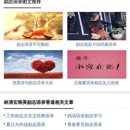
励志语录图文推荐
8、一切的约束是本天然出来的，只要自求摆脱才是独一的
路途。
9、三流的化装是脸上的化装，二流的化装是**的化装，一
流的化装是生命的化装。
励志语录手写教程
励志电影片段经典语录
10、曾以寻死的心活着，自愿逾越，也曾自动逾越，不论梦
能否完成，有梦总是最美的。
11、因缘的散灭不一定会令人落泪，但关于因缘的不舍、顽
优美诗句励志语录大全
正能量语录励志女人情感
固、贪爱，却肯定会使人泪下如海。
12、我们哭着离开这个世界，扮演了种种不同的角色，演出
林清玄唯美励志语录香道相关文章
种种虚伪的剧本，最后又哭着分开这世界。
工作励志文言文经典语录
鸡汤语录励志学习
13、理智只不过是觉悟的一部分，行动才是的全部;生命中
夏日大作战励志语录
青春誓言励志语录
有一些事，你错过一分钟就已经错过一生了。