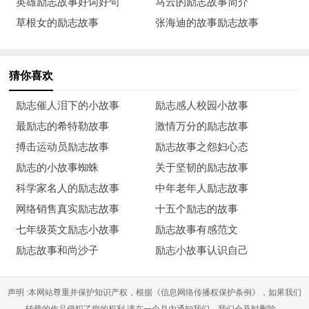
英雄励志故事好词好句
马云的励志故事简介
曲创作一等奖，《甜甜的嘞》收入全国音乐教材小学第七册。曾
草根女的励志故事
张海迪的故事励志故事
获全国自强模范、中国特殊教育先进工作者。
双目的失明张治平不能用眼睛去看，却能够用耳朵去“观
猜你喜欢
察”，用敏锐的心思去体会。他用音乐谱写着一首首动人心弦的
自强之歌。
励志催人泪下的小故事
励志感人校园小故事
最励志的希特勒故事
激情万分的励志故事
张治平出生在重庆市一个普通工人家庭，上小学时查出患有
搏击运动员励志故事
励志故事之怨妇心态
无法治愈的“先天性视神经萎缩”症，当时视力只有0.2。
励志的小故事蜘蛛
关于坚韧的励志故事
面对这突如其来的疾病，张治平苦不堪言，但一年后在学校
科学家名人的励志故事
中年老年人励志故事
的一节音乐课上他找到了生活的动力。老师播放了由盲人音乐家
网络销售真实励志故事
十五个励志的故事
阿炳创作并演奏的二胡曲《二泉映月》，这悲伤又充满希望的音
七年级英文励志小故事
励志故事有感范文
乐以及老师对阿炳的介绍，仿佛是黑暗中的一道闪电，照亮了张
励志故事和尚沙子
励志小故事认识自己
治平的心：“学习音乐，做阿炳那样的人！”一个声音在心底呼
唤。
声明 :本网站尊重并保护知识产权，根据《信息网络传播权保护条例》，如果我们
转载的作品侵犯了您的权利,请在一个月内通知我们，我们会及时删除。