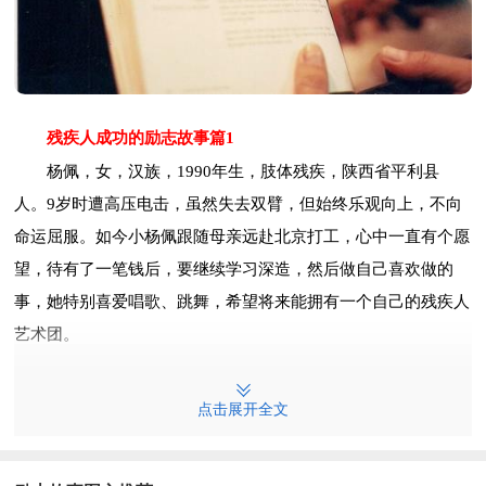
残疾人成功的励志故事篇1
杨佩，女，汉族，1990年生，肢体残疾，陕西省平利县
人。9岁时遭高压电击，虽然失去双臂，但始终乐观向上，不向
命运屈服。如今小杨佩跟随母亲远赴北京打工，心中一直有个愿
望，待有了一笔钱后，要继续学习深造，然后做自己喜欢做的
事，她特别喜爱唱歌、跳舞，希望将来能拥有一个自己的残疾人
艺术团。
家住在陕西省安康市平利县兴隆镇蒙溪街村的杨佩，身上有
点击展开全文
很多不安分因子。村里的变压器放在村中央，孩子们来来往往总
喜欢拉着高压线线杆的斜拉线玩，9岁那年，一天吃过午饭上学
去的她走到变压器前时，习惯地用手拉了拉斜拉线，但她没有想