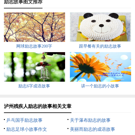
励志故事图文推荐
到这次斜拉线已经松开并碰上了高压线。
命运在一瞬间改变了她的生活轨迹。截肢对于还没开启自己
绚丽人生的她来说，意味着学业的废弃和生活的无着。
从那以后，家里更困难了，父母只好另作安排：父亲带着弟
网球励志故事200字
跟早餐有关的励志故事
弟留在家里，而母亲带着她选择了外出打工挣钱。没了手，连自
己的生活都很难自理，更不用说打工赚钱了。小杨佩自己慢慢练
以脚代手，练就了一双灵活的双脚。但现实又实在是太残酷，没
有一家单位肯接纳无手的杨佩，无奈之下，她选择了乞讨的生
励志6字成语故事
讲一个励志的小故事
活。
杨佩很清楚残疾人要自立，必须先要自强、自信。自强就得
泸州残疾人励志的故事相关文章
有自己的一技之长，如果没有专长，就不能找到工作，即使有了
乒乓国手励志故事
关于瀑布励志的故事
工作，迟早也会被淘汰。她想根据自身的条件，去寻找适合自己
励志足球小故事作文
美丽而励志的成语故事
的专业，然后努力学习、钻研，使自己在社会上有所作为。她现