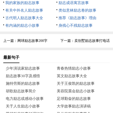
我的家族的励志故事
励志成语寓言故事
在的乞讨是在聚资，她的梦想是攒够了钱，去完成自己的学业，
有关中外名人励志故事
类似意林励志卷的故事
使自己有文化有知识，做一个残而不废的人。她最喜欢做的事是
古代明人励志故事大全
推荐《励志故事》理由
跳舞，她的梦想是做一个艺术家，一个无臂的舞蹈家。
有内涵的励志小故事
身残心不残励志故事
杨佩从未失去对生活的梦想并坚信能从逆境中熬过来。她是
平凡的，平凡得就如路边的一棵小草，默默无闻；她又是不凡
上一篇：
网球励志故事200字
下一篇：
卖别墅励志故事打电话
的，能够在逆境中追求精神上的升华，哪怕乞讨，也是为了飞
翔。
最新句子
残疾人成功的励志故事篇2
少年演说家励志故事
青春热情励志小故事
张治平，男，汉族，1948年生，视力残疾，特级教师，重
励志故事30字及感悟
英文励志故事大全
庆市人，现为重庆市盲人学校音乐教师，系重庆市盲人协会主
施特劳斯的励志故事
关于王俊凯的励志故事
席。患先天性视神经萎缩，30岁左右完全失明，1988年，天津
胡歌励志故事简介
美容院晨会励志小故事
音乐学院函授部作曲专业结业，一边教学一边创作，其创作的歌
电力励志或感动小故事
足球勤奋的励志故事
曲、乐曲《我爱光明》《盲人之歌》《盲人驾驶碰碰车》获中国
关于人生励志小故事
大学故事励志演讲稿
残疾人文艺汇演创作奖，歌曲《快乐王子的小船》获中国少儿歌