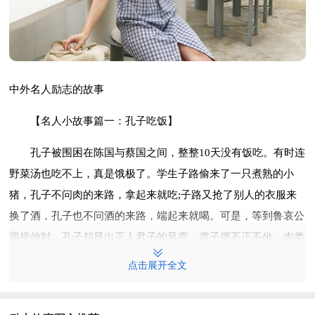
中外名人励志的故事
【名人小故事篇一：孔子吃饭】
孔子被围困在陈国与蔡国之间，整整10天没有饭吃。有时连
野菜汤也吃不上，真是饿极了。学生子路偷来了一只煮熟的小
猪，孔子不问肉的来路，拿起来就吃;子路又抢了别人的衣服来
换了酒，孔子也不问酒的来路，端起来就喝。可是，等到鲁哀公
迎接他时，孔子却显出正人君子的风度，席子摆不正不坐，肉类
割不正不吃。
点击展开全文
于路便问:“先生为啥现在与在陈、蔡受困时不一样了呀?”孔
子答道:“以前我那样做是为了偷生，今天我这样做是为了讲义