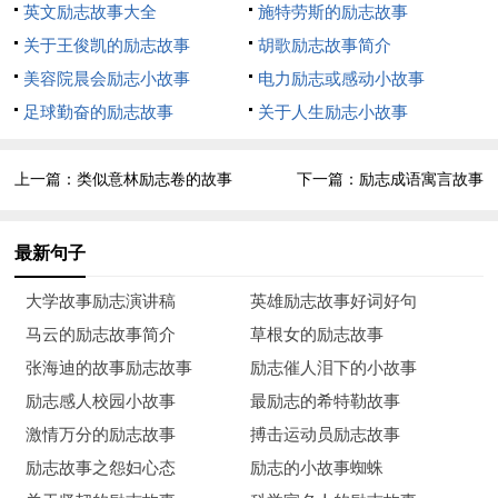
英文励志故事大全
施特劳斯的励志故事
黑了。
关于王俊凯的励志故事
胡歌励志故事简介
王羲之常临池书写，就池洗砚，时间长了，池水尽墨，人
美容院晨会励志小故事
电力励志或感动小故事
称"墨池"。现在绍兴兰亭、浙江永嘉西谷山、庐山归宗寺等地都
足球勤奋的励志故事
关于人生励志小故事
有被称为"墨池"的名胜。
上一篇：
类似意林励志卷的故事
下一篇：
励志成语寓言故事
王羲之的书法艺术和刻苦精神很受世人赞许。传说，王羲之
的婚事就是由此而定的。王羲之的叔父王导是东晋的宰相，与当
最新句子
朝太傅稀鉴是好朋友，稀鉴有一位如花似玉、才貌出众的女儿。
一日，稀鉴对王导说，他想在他的儿子和侄儿中为女儿选一位满
大学故事励志演讲稿
英雄励志故事好词好句
意的女婿。王导当即表示同意，并同意由他挑选。王导回到家中
马云的励志故事简介
草根女的励志故事
将此事告诉了诸位儿侄，儿侄们久闻稀家小姐德贤貌美，都想得
张海迪的故事励志故事
励志催人泪下的小故事
到她。稀家来人选婿时，诸侄儿都忙着更冠易服精心打扮。惟王
励志感人校园小故事
最励志的希特勒故事
襄之不问此事，仍躺在东厢房床上专心琢磨书法艺术。稀家来人
激情万分的励志故事
搏击运动员励志故事
看过王导诸儿侄之后，回去向稀鉴回票说:"王家诸儿郎都不错，
励志故事之怨妇心态
励志的小故事蜘蛛
只是知道是选婿有些拘谨不自然。只有东厢房那位公子躺在床上