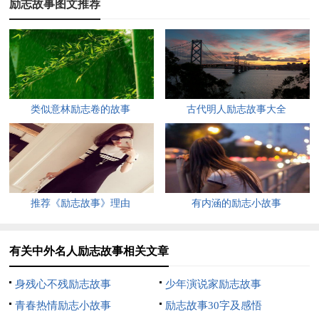
励志故事图文推荐
呀!”
【名人小故事篇二：王羲之练书法】
王羲之自幼酷爱书法，几十年来契而不舍地刻苦练习，终于
使他的书法艺术达到了超逸绝伦的高峰，被人们誉为"书圣"。
类似意林励志卷的故事
古代明人励志故事大全
王羲之13岁那年，偶然发现他父亲藏有一本《说笔》的书法
书，便偷来阅读。他父亲担心他年幼不能保密家传，答应待他长
大之后再传授。没料到，王羲之竟跪下请求父亲允许他现在阅
读，他父亲很受感动，终于答应了他的要求。
推荐《励志故事》理由
有内涵的励志小故事
王羲之练习书法很刻苦，甚至连吃饭、走路都不放过，真是
有关中外名人励志故事相关文章
到了无时无刻不在练习的地步。没有纸笔，他就在身上划写，久
而久之，衣服都被划破了。有时练习书法达到忘情的程度。一
身残心不残励志故事
少年演说家励志故事
次，他练字竟忘了吃饭，家人把饭送到书房，他竟不加思索地用
青春热情励志小故事
励志故事30字及感悟
摸摸蘸着墨吃起来，还觉得很有味。当家人发现时，已是满嘴墨