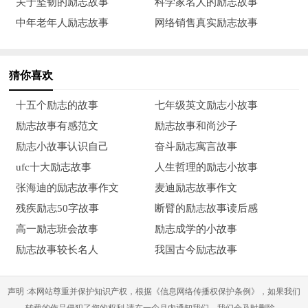
关于坚韧的励志故事
科学家名人的励志故事
毫不介意，只顾用手在席上比划什么。"郡鉴听后，高兴地
中年老年人励志故事
网络销售真实励志故事
说：“东床那位公子，必定是在书法上学有成就的王羲之。此子
内含不露，潜心学业，正是我意中的女婿。”于是，把女儿嫁给
猜你喜欢
了王素之。王导的其他儿侄十分羡慕，称他为“东床快婿”，从
此"东床"也就成了女婿的美称了。
十五个励志的故事
七年级英文励志小故事
励志故事有感范文
励志故事和尚沙子
【名人小故事篇三：徐陵妙答】
励志小故事认识自己
奋斗励志寓言故事
陈国(为隋以前周代诸侯国)散骑常侍(在皇帝左右规谏过失的
ufc十大励志故事
人生哲理的励志小故事
官)徐陵出访隋国。隋文帝正在洛阳，赶忙选派朝官中机敏善辩
张海迪的励志故事作文
麦迪励志故事作文
者去接待。当时初夏已热。徐陵是陈地来的南方使者，隋官中有
残疾励志50字故事
断臂的励志故事读后感
—人以此戏说徐陵道：“今天天气真热哪，大概是徐常侍带来的
高一励志班会故事
励志成学的小故事
吧?”
励志故事较长名人
我国古今励志故事
徐陵笑答：“太妙了，想不到我到洛阳，使你们懂得了寒
声明 :本网站尊重并保护知识产权，根据《信息网络传播权保护条例》，如果我们
暑。”从官无对。
转载的作品侵犯了您的权利,请在一个月内通知我们，我们会及时删除。