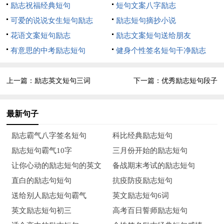
励志祝福经典短句
短句文案八字励志
6、也许面对苦难的时候我们真的很痛，真的很想就此放弃
可爱的说说女生短句励志
励志短句摘抄小说
我们的人生。可是，我们还是会捱下去的，不论开始的时候，我
花语文案短句励志
励志文案短句送给朋友
们是怎样的泪流满脸、无助茫然，时间，是冶疗一切暗伤的良
有意思的中考励志短句
健身个性签名短句干净励志
药。
7、人生的路，就是生活中的许多磨难，让我们理解了人
上一篇：
励志英文短句三词
下一篇：
优秀励志短句段子
情，理解了这个社会能给你的所有尊重，于艰难中，懂得了承
受，懂得了坚定，慢慢挺起自己的灵魂。人生，就没有，永远的
最新句子
悲痛;也没有，永远的欢欣。能使我们坚强的，往往不是顺境，
励志霸气八字签名短句
科比经典励志短句
而是逆境;能让我们醒悟的，往往不是高兴，而是伤心。学会忍
励志短句霸气10字
三月份开始的励志短句
受，懂得艰辛，于曲折中前进。
让你心动的励志短句的英文
备战期末考试的励志短句
8、一次失败并不代表有个失败的人生，应该清楚地认识
直白的励志句短句
抗疫防疫励志短句
到，失败并不是一件坏事，有了这次的经验，可以换来以后无数
送给别人励志短句霸气
英文励志短句6词
次成功。人们不应该过多关注失败本身，而应更关注如何处理失
英文励志短句初三
高考百日誓师励志短句
败带来的消极情绪，从而不断提高自己。