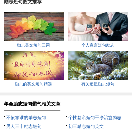
励志短句图文推荐
样的变化，那是必定的生理变化。
3、我们，就是在一次又一次的打击中长大，弱者在打击中
颓废，强者在打击中深刻坚强。还是要学杨柳，看似柔弱却坚
韧，狂风吹不断;太刚强的树干，风中折枝。
励志英文短句三词
个人宣言短句励志
4、人生的路，就是一种感受，一种经历，一种体会。无论
如何，我们都会走到终点，结束自己的生命。只是生活中，有的
人，欢乐多于悲哀，有的人，坎坷多于欢欣。不管这个过程如何
复杂，结局都是一样，生活注重的就是过程。重在当下，不论未
励志的英文短句精选
有关追星励志短句
来如何，今后怎样，实实在在地抓好今天，就是装点了今后，美
化了未来。
年会励志短句霸气相关文章
5、学会放弃，学会承受，学会坚强，学会微笑，那是一种
别样的美丽，适当的放弃，是人生优雅的转身。人生，没有永远
不依靠谁的励志短句
个性签名短句干净治愈励志
的伤痛，再深的痛，伤口总会痊愈。
男人三十励志短句
初三励志短句英文