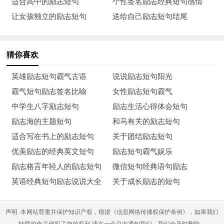
适合高中的励志短句
个性签名励志经典短句感情
让女孩独立的励志短句
送给自己励志短句结尾
9、约束自己，常常变换角度，站在对方的立场思考，以责
己之心对人。自己在理，等一等静一静，不盛气凌人;对方有
错，缓一缓让一让，不咄咄逼人。
猜你喜欢
10、人生的路，就是没人会真正因为一段过往，而永远无法
英雄励志短句霸气古语
说说励志短句阳光
释怀，人都有自愈能力，心灵的伤口如同肌肉伤口，没有什么特
霸气短句励志签名比喻
女性励志短句霸气
效药，需要时间慢慢复原。但如果你自己折磨自己，伤口处理不
中学生八字励志短句
励志生活心得体会短句
当，又怎么能完好如初呢?放过自己，翻过生命日记中这沉重的
励志海的主题短句
和马有关的励志短句
一页。过几年你再去读，是完全不一样的感觉，好好珍惜现在我
适合写在书上的励志短句
关于团结励志短句
们在一起的时光。
优美励志的经典英文短句
励志短句霸气娱乐
励志格言年轻人的励志短句
微信短句经典语句励志
11、再多的不幸，都是曾经，都会过去，一如窗外的雨，淋
英语经典短句励志说说大全
关于成长励志的短句
过，湿过，走了，远了。曾经的美好，留于心底，曾经的悲伤，
置于脑后，不恋，不恨。过去终是过去，那人，那事，那情，任
声明 :本网站尊重并保护知识产权，根据《信息网络传播权保护条例》，如果我们
你留恋，都是云烟。
转载的作品侵犯了您的权利,请在一个月内通知我们，我们会及时删除。