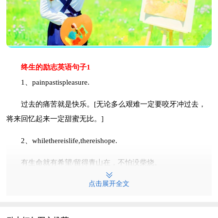
终生的励志英语句子1
1、painpastispleasure.
过去的痛苦就是快乐。[无论多么艰难一定要咬牙冲过去，
将来回忆起来一定甜蜜无比。]
2、whilethereislife,thereishope.
有生命就有希望/留得青山在，不怕没柴烧。
点击展开全文
3、wisdominthemindisbetterthanmoneyinthehand.
脑中有知识，胜过手中有金钱。[从小灌输给孩子的坚定信