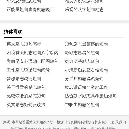
个人总结励志短句
唯美的说说励志短句
11、indoingwelearn.
正能量短句青春励志晚上
乐观的八字短句励志
实践长才干。
12、eastorwest,homeisbest.
猜你喜欢
东好西好，还是家里最好。
英文励志短句高考
短句励志当警察的短句
困境有关励志短句八字以内
激励志愿者的短句
13、twoheadsarebetterthanone.
微商早安心语励志配图短句
努力坚持励志短句
三个臭皮匠，顶个诸葛亮。
工作励志鸡汤短句问号
小清新励志座右铭短句
梦想励志鸡汤短句
分手后励志说说短句
14、goodcompanyontheroadistheshortestcut.
关于滑雪的励志短句
励志话语短句激励工作
行路有良伴就是捷径。
比较诙谐的励志短句
适合刻字励志高考激励短句
英文励志短句及读法
中职生励志的短句
15、constantdroppingwearsthestone.
滴水穿石。
声明 :本网站尊重并保护知识产权，根据《信息网络传播权保护条例》，如果我们
转载的作品侵犯了您的权利,请在一个月内通知我们，我们会及时删除。