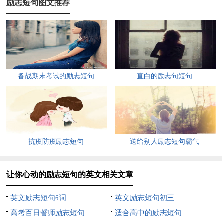
励志短句图文推荐
念。]
4、stormsmaketreestakedeeperroots.
风暴使树木深深扎根。[感激敌人，感激挫折！]
5、nothingisimpossibleforawillingheart.
备战期末考试的励志短句
直白的励志句短句
心之所愿，无所不成。[坚持一个简单的信念就一定会成
功。]
6、theshortestanswerisdoing.
抗疫防疫励志短句
送给别人励志短句霸气
最简单的回答就是干。[想说流利的英语吗？那么现在就开
口！心动不如嘴动。]
让你心动的励志短句的英文相关文章
7、allthingsaredifficultbeforetheyareeasy.
英文励志短句6词
英文励志短句初三
凡事必先难后易。[放弃投机取巧的幻想。]
高考百日誓师励志短句
适合高中的励志短句