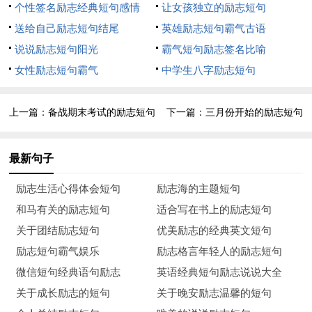
个性签名励志经典短句感情
让女孩独立的励志短句
8、greathopesmakegreatman.
送给自己励志短句结尾
英雄励志短句霸气古语
伟大的理想造就伟大的人。
说说励志短句阳光
霸气短句励志签名比喻
女性励志短句霸气
中学生八字励志短句
9、godhelpsthosewhohelpthemselves.
天助自助者。
上一篇：
备战期末考试的励志短句
下一篇：
三月份开始的励志短句
10、
最新句子
Fourshortwordssumupwhathasliftedmostsuccessfulindividualsabov
ethecrowd:alittlebitmore.
励志生活心得体会短句
励志海的主题短句
和马有关的励志短句
适合写在书上的励志短句
四个简短的词汇概括了成功的秘诀：多一点点！
关于团结励志短句
优美励志的经典英文短句
[比别人多一点努力、多一点自律、多一点决心、多一点反
励志短句霸气娱乐
励志格言年轻人的励志短句
省、多一点学习、多一点实践、多一点疯狂，多一点点就能创造
微信短句经典语句励志
英语经典短句励志说说大全
奇迹！]
关于成长励志的短句
关于晚安励志温馨的短句