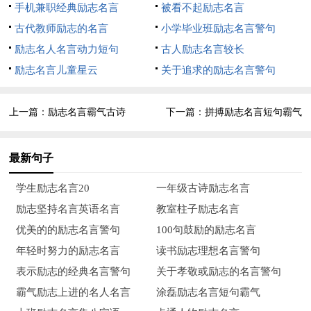
有恒心，尤其要有自信心！——居里夫人
手机兼职经典励志名言
被看不起励志名言
古代教师励志的名言
小学毕业班励志名言警句
13、如果你希望成功，当以恒心为良友，以经验为参谋，以
励志名人名言动力短句
古人励志名言较长
当心为兄弟弟，以希望为哨兵。——爱迪生
励志名言儿童星云
关于追求的励志名言警句
14、取得成就时坚持不懈，要比遭到失败时顽强不屈更重
要。——拉罗什夫科
上一篇：
励志名言霸气古诗
下一篇：
拼搏励志名言短句霸气
15、只有恒心可以使你达到目的，只有博学可以使你明辨世
最新句子
事。——席勒
学生励志名言20
一年级古诗励志名言
16、学习要有三心，一信心，二决心，三恒心。——陈景润
励志坚持名言英语名言
教室柱子励志名言
17、爱情能持之以恒才是一件好事；可是，如果在别的方面
优美的的励志名言警句
100句鼓励的励志名言
没有恒心，那么爱情方面的恒心也就一文不值，毫无意义了。
年轻时努力的励志名言
读书励志理想名言警句
——狄更斯
表示励志的经典名言警句
关于孝敬或励志的名言警句
霸气励志上进的名人名言
涂磊励志名言短句霸气
18、告诉你使我达到目标的奥秘吧。我唯一的力量就是我的