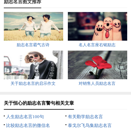
励志名言图文推荐
世事，真理往往藏在事物的深底。——席勒
7、学而时习之，不亦说乎？——孔丘《论语·学而》
8、我们应该有恒心，尤其是要有自信心，必须相信自己是
有能力的，而且要不惜任何代价把这种能力发挥出来。——博宾
励志名言霸气古诗
名人名言座右铭励志
斯卡
9、坚持不懈地前进，才能保持荣誉；罢手不干，便会像一
套久搁生锈的铠甲，过时的式样，会成为世人揶揄的资料。——
莎士比亚《特洛伊罗斯与克瑞西达》
关于励志名言的启示作文
对销售人员励志名言
10、尊道而行，半途而废，吾弗能已矣。——《礼记·中
庸》
关于恒心的励志名言警句相关文章
11、恒心架起通天路，勇气打开智慧门。
人生励志名言100句
有关勤学励志名言
12、我们生活似乎都不容易，但是那有什么关系？我们应该
比较励志名言的微信名
泰戈尔飞鸟集励志名言