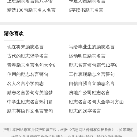
上班励志名言集八字语
卡通人物励志名言
坚持精神。——巴斯德
精选100句励志名人名言
6字读书励志名言
19、伟大变为可笑只有一步，但再走一步，可笑又会变为伟
大。——佩思
猜你喜欢
20、只要持之以恒，知识丰富了，终能发现其奥秘。——杨
现在将来励志名言
写给毕业生的励志名言
振宁
古代的励志求学名言
运动明星励志名言
21、骐骥一跃，不能十步；驽马十驾，功在不舍。——先秦
青春励志名言名句大全6
励志名言短句霸气12字6
《荀子·劝学》
信用的励志名言警句
工作表现励志名言警句
名人名言小学励志
自信自强自立励志名言
22、耐心和持久胜过激烈和狂热。——拉封丹
励志名言警句有关追梦
房地产公司励志名言
23、贵有恒，何必三更起五更眠。最无益，只怕一日曝十日
中学生励志名言热门篇
励志名言名句大全学习方面
寒。——毛泽东
励志英语作文名言警句
励志的20字名言
24、学习这件事不在乎有没有人教你，最重要的是在于自己
声明 :本网站尊重并保护知识产权，根据《信息网络传播权保护条例》，如果我们
有没有觉悟和恒心。——法拉第
转载的作品侵犯了您的权利,请在一个月内通知我们，我们会及时删除。