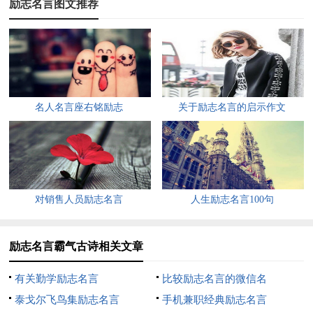
励志名言图文推荐
5.人生自古谁无死，留取丹心照汗青。
6.对酒当歌，人生几何。
7.世人笑我太疯癫，我笑他人看不穿。
8.大鹏一日同风起，扶摇直上九万里!
名人名言座右铭励志
关于励志名言的启示作文
9.上邪，我欲与君相知，长命无绝衰。山无陵，江水为竭，
冬雷震震，夏雨雪，天地合，乃敢与君绝!
10.四海翻腾云水路，五洲震荡风雷激。
对销售人员励志名言
人生励志名言100句
11.他日我若为青帝，报与桃花一处开。
12.三春白雪归青冢，万里黄河绕黑山。
励志名言霸气古诗相关文章
13.我本楚狂人，凤歌笑孔丘。
有关勤学励志名言
比较励志名言的微信名
泰戈尔飞鸟集励志名言
手机兼职经典励志名言
14.别人笑我忒疯癫，我笑别人看不穿;