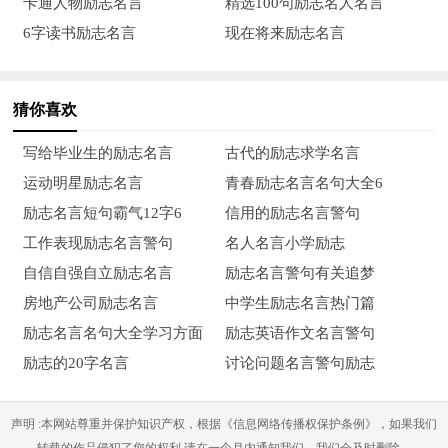
卡通人物励志名言
精选100句励志名人名言
6字读书励志名言
现在将来励志名言
25.锦江春色来天地，玉垒浮云变古今。
励志的诗句霸气2
猜你喜欢
1、黄沙百战穿金甲，不破楼兰终不还。
写给毕业生的励志名言
古代的励志求学名言
2、沧海一声笑，滔滔两岸潮。
运动明星励志名言
青春励志名言名句大全6
3、人生自古谁无死，留取丹心照汗青。
励志名言短句霸气12字6
信用的励志名言警句
工作表现励志名言警句
名人名言小学励志
4、君子死知己，提剑出燕京。
自信自强自立励志名言
励志名言警句有关追梦
5、复值接舆醉，狂歌五柳前。
房地产公司励志名言
中学生励志名言热门篇
励志名言名句大全学习方面
励志英语作文名言警句
6、生当作人杰，死亦为鬼雄。
励志的20字名言
讨论问题名言警句励志
7风萧萧兮易水寒，壮士一去兮不复还!
声明 :本网站尊重并保护知识产权，根据《信息网络传播权保护条例》，如果我们
8、一身转战三千里，一剑曾挡百万师。
转载的作品侵犯了您的权利,请在一个月内通知我们，我们会及时删除。