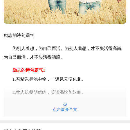
励志的诗句霸气
为别人着想，为自己而活。为别人着想，才不失活得高尚;
为自己而活，才不失活得洒脱。
励志的诗句霸气1
1.吾辈岂是池中物，一遇风云便化龙。
2.壮志饥餐胡虏肉，笑谈渴饮匈奴血。
3.宁做真小人，不做伪君子。
点击展开全文
4.伏波唯愿裹尸还，定远何需生入关。