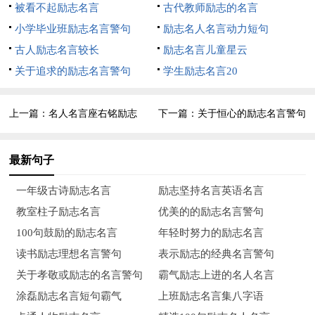
被看不起励志名言
古代教师励志的名言
15.一门七进士，父子三探花。
小学毕业班励志名言警句
励志名人名言动力短句
古人励志名言较长
励志名言儿童星云
16.会挽雕弓如满月，西北望，射天狼。
关于追求的励志名言警句
学生励志名言20
17.酒醒只在花前坐，酒后还来花下眠。
上一篇：
名人名言座右铭励志
下一篇：
关于恒心的励志名言警句
18.沧海一声笑，滔滔两岸潮。
19.犯强汉者，虽远必诛。
最新句子
20.不见五陵豪杰墓，无花无酒锄作田。
一年级古诗励志名言
励志坚持名言英语名言
教室柱子励志名言
优美的的励志名言警句
21.群山万壑赴荆门，生长林彪尚有村。
100句鼓励的励志名言
年轻时努力的励志名言
22.千磨万击还坚劲，任尔东南西北风。
读书励志理想名言警句
表示励志的经典名言警句
关于孝敬或励志的名言警句
霸气励志上进的名人名言
23.人生在世不称意，明朝散发弄扁舟
涂磊励志名言短句霸气
上班励志名言集八字语
24.黄沙百战穿金甲，不破楼兰终不还!