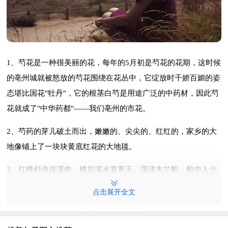
1、芍花是一种很美丽的花，每年的5月初是芍花的花期，这时候
的亳州城就被怒放的芍花围绕在花丛中，它绽放时千娇百媚的姿
态堪比国花"牡丹"，它的根茎白芍是用途广泛的中药材，因此芍
花就成了"中华药都"——我们亳州的市花。
2、芍药的芽儿破土而出，嫩嫩的、尖尖的、红红的，家乡的大
地像铺上了一块块黄底红花的大地毯。
3、红楼斜倚连溪曲，楼前溪水凝寒玉。荡漾木兰船，船中人少
年。荷花娇欲语，笑入鸳鸯浦。波上暝烟低，菱歌月下归。
点击展开全文
4、年少时，我看黛玉葬花只是看懂了其表，不解其意。现在，
当我面对眼前寂寞世界里的一地落花时，才真正读懂了黛玉葬花