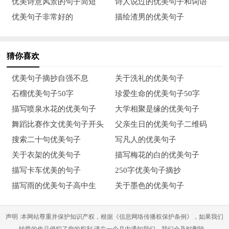
优美诗意风景的句子简短
诗人说过的优美句子和词语
我捉迷藏。微风吹来，那朵朵鲜艳的丁香花摇动着自己漂亮的。
优美句子非常好的
描绘渣男的优美句子
身躯"，多么像一个个害羞的小姑娘在翩翩起舞呀！
12、我爱丁香，爱它的优雅，爱它的漂亮，爱它的安静，爱它沁
猜你喜欢
人心脾的幽幽香气，更爱丁香团结的精神。
优美句子摘抄自强不息
关于洗礼的优美句子
13、每年初夏，丁香就长出桃形的叶子，不久便长满了米粒大小
石榴优美句子50字
珍爱生命的优美句子50字
的花骨朵，像一串串曲曲折折的小火柴棍。过不了几天，就开满
描写喷泉水花的优美句子
大学相聚是缘的优美句子
了雪白的小花。近看，那层层叠叠的花穗是由一个个精巧的小花
舞蹈比赛作文优美句子开头
父亲生日的优美句子二维码
组成的。每朵小花都有四个水滴形的花瓣，两个一组，像一对对
搜索二十句优美句子
写凡人的优美句子
小翅膀，向空中伸展着，在绿叶的簇拥下显得俏丽、淡雅。
关于衣架的优美句子
描写梅花的白的优美句子
14、金灿灿的小野花，迎着春风，好像正冲着我点头。开满了乳
描写卡车优美的句子
250字优美句子摘抄
白色的花朵，我摸了摸花瓣，我感觉到花瓣摸上去像绒布一样，
描写雨的优美句子高中生
关于墨色的优美句子
闻上去有淡淡的清香，我高兴地笑了。
声明 :本网站尊重并保护知识产权，根据《信息网络传播权保护条例》，如果我们
15、迎春没有牡丹那样娇艳尊贵，也没有玫瑰那样热情奔放，更
转载的作品侵犯了您的权利,请在一个月内通知我们，我们会及时删除。