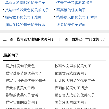
革命无私奉献的优美句子
优美句子加赏析加出自
7、只见几朵白莲已绽开笑脸，荷花瓣上仿佛被一位画家几笔点
八达岭长城景色优美的句子
写高楼的优美句子
了一点红，煞是好看！老爸笑吟吟的脸上布满了汗珠，手拿像机
描写故乡优美句子结尾
摘抄春天的优美句子30字
拍个不停。我轻轻拉了拉荷花的茎，只见那嫩黄色未成熟的小莲
描写夜晚的句子优美段落
读者优美句子好词
蓬，正娇羞地躲在盛开的花中，还穿起了"小草裙"哩！
上一篇：
描写爸爸性格的优美句子
下一篇：
西游记25章的优美句子
8、桃花是真性情，总在最美丽的季节现出娇容，因为这是她的
执著，她总想把最美的自己展现给众人，她想要所有人理解她。
最新句子
因为她，春风多了妩媚；因为她，云朵多了娇柔。
摘抄优美句子景色
抄写作文里的优美句子
9、一茎孤引绿，双影共分红。
描写过春节的优美句子
预测古诗或优美句子
10、棉花的纤维虽然十分细小，可是众多纤维在一起，总是手拉
描写共同分享优美的句子
幼儿园大扫除的优美句子
手，肩靠肩，十分团结，人们就用它做成衣物，纺成线。这已经
春天的优美句子春
春雨的优美句子摘抄
不再是一小根一小根细毛毛，而是有着巨大力量的团结的整体！
带和的优美句子赏析
勤奋使人成功的优美句子
描写雪白的优美句子
赞美漫画的优美句子
11、远远望去，在稀疏的绿叶丛中，时隐时现的丁香花好像在和