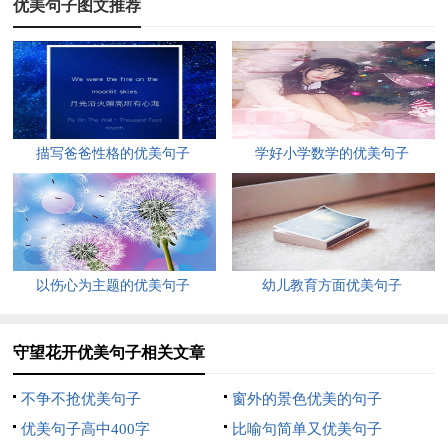
优美句子图文推荐
时的内心独白，才真正领悟到了落花与孤独背影里的哀怨。
5、花的一生，莫过于给小蜜蜂，小蝴蝶吮吸一下自己满腔甜甜
的蜜，浓浓的情意，再者，也就是给人们一些观花的雅兴。春天
落下的花朵，在为夏天的绿叶酝酿；秋天落下的花朵，在为春天
描写爸爸性格的优美句子
学好小学数学的优美句子
垫基；两季落下的花朵，谱出一首靓丽的诗词，融入人类四季的
心里。落下虽是放弃但并不代表忘记，以前那些贡献也化为青
烟，飘去。秋风里瑟瑟发抖的花瓣把自己最后的一丝芳心，吐露
给了让它千年轮回的大地。落花真的好美好美。
以伤心为主题的优美句子
幼儿教育方面优美句子
6、犹记得，那一次的机场离别，临别时，我们说好了不回头，
可我还是忍不住回首，尽管泪朦胧了双眼，心有说不出的疼痛，
但看着你对着我的方向痴痴凝望的身影时，我的感觉是痛并幸福
守望花开优美句子相关文章
着，那一刻的景象在我回忆的时空里永远地定了格。现在想来，
不争不抢优美句子
窗外的景色优美的句子
那时的泪水应是你我相爱的见证，那点点滴滴的泪珠已化为我为
优美句子高中400字
比喻句简单又优美句子
你守望的一泓秋水。