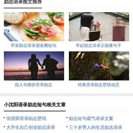
励志语录图文推荐
6、这辈子就含着眼泪过，下辈子我一定要找一个骑着白马
的王子。
7、太阳出来照大地！欢迎大伙来看戏！要问我是哪一个，
人送外号小巩俐！
早安励志语录朋友圈短句
早起励志语录正能量句子
8、我的原则是：人不犯我，我不犯人；人若犯我，我就生
气！
9、再逼我，再逼我就装死给你看！
拟人句摘抄语录励志
经典语录励志壁纸动态
10、朋友们呐，他们都说乍瞅我长的坷趁，其实我一点也不
坷趁，不信你细瞅……还不如乍瞅呢！
小沈阳语录励志短句相关文章
11、人生就是这样：眼睛一闭一睁一天过去了，眼睛再一闭
不睁一辈子过去了。
张国荣语录励志壁纸
励志短句霸气语录文案
大学生自己创业励志语录
三十岁男人的生活励志语录
12、走别人的路，让别人无路可走。