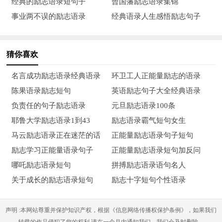
经典的励志语录短句子
曾国藩励志语录集锦
20、人这一生其实可短暂了，有时候跟睡觉是一样一样的，
事业两不误的励志语录
经典语录人生感悟励志句子
眼睛一闭，一睁，一天过去了，嚎，眼睛一闭，不睁，这辈子过
去了，嚎
猜你喜欢
21、别看我长得变态，其实我老有才了！
名言成功励志语录经典语录
环卫工人正能量励志的语录
22、想开心看二人转，想闹心就看一下足球，想往死里闹心
陈果语录励志短句
英语励志句子大全经典语录
就看一下中国足球。
负责任的句子励志语录
元旦励志语录100条
耶鲁大学励志语录1到43
励志语录霸气短句女生
23、小妹儿看见我就乐了，哎呀，大哥，你长得真像大海，
马云励志语录正在迷茫的话
正能量励志语录句子短句
可惜大哥，我晕船啊，看见大海就想吐啊！
励志学习正能量语录句子
正能量励志语录短句加反问
哪吒励志语录短句
拼搏励志语录语句名人
关于成长的励志语录短句
励志十字短句个性语录
声明 :本网站尊重并保护知识产权，根据《信息网络传播权保护条例》，如果我们
转载的作品侵犯了您的权利,请在一个月内通知我们，我们会及时删除。