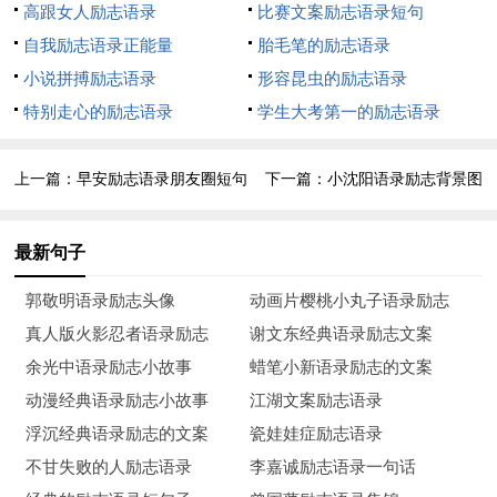
高跟女人励志语录
比赛文案励志语录短句
13、在人之上，要把人当人；在人之下，要把自己当人。
自我励志语录正能量
胎毛笔的励志语录
小说拼搏励志语录
形容昆虫的励志语录
14、人生最痛苦的事情是，人死了，钱没花完！
特别走心的励志语录
学生大考第一的励志语录
15、我是有身份的人，什么是有身份的人呢？就是有身份证
的人！
上一篇：
早安励志语录朋友圈短句
下一篇：
小沈阳语录励志背景图
16、你说我长的丑，其实我跟你说，我这人老有才了，你说
最新句子
这是为什么呢？
郭敬明语录励志头像
动画片樱桃小丸子语录励志
17、鄙视我的人那么多，你算老几？
真人版火影忍者语录励志
谢文东经典语录励志文案
18、人生四大悲：久旱逢甘雨，一滴；他乡遇故知，债主；
余光中语录励志小故事
蜡笔小新语录励志的文案
洞房花烛夜，隔壁；金榜题名时，做梦。
动漫经典语录励志小故事
江湖文案励志语录
浮沉经典语录励志的文案
瓷娃娃症励志语录
19、我代表我的保镖拉登，我的秘书安南，我的仆人水扁，
不甘失败的人励志语录
李嘉诚励志语录一句话
我的宠物小泉，感谢朋友们这么捧我！